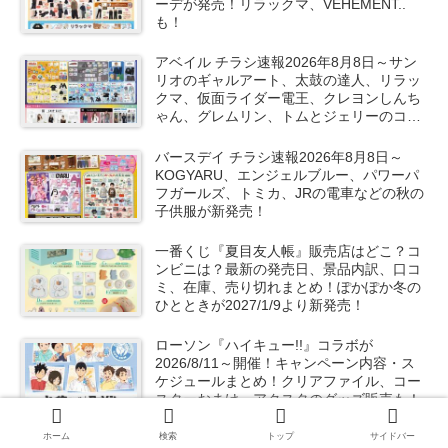
ーデが発売！リラックマ、VEHEMENT..
も！
アベイル チラシ速報2026年8月8日～サン
リオのギャルアート、太鼓の達人、リラッ
クマ、仮面ライダー電王、クレヨンしんち
ゃん、グレムリン、トムとジェリーのコラ
ボや秋服が新発売！
バースデイ チラシ速報2026年8月8日～
KOGYARU、エンジェルブルー、パワーパ
フガールズ、トミカ、JRの電車などの秋の
子供服が新発売！
一番くじ『夏目友人帳』販売店はどこ？コ
ンビニは？最新の発売日、景品内訳、口コ
ミ、在庫、売り切れまとめ！ぽかぽか冬の
ひとときが2027/1/9より新発売！
ローソン『ハイキュー!!』コラボが
2026/8/11～開催！キャンペーン内容・ス
ケジュールまとめ！クリアファイル、コー
スターおまけ、アクスタのグッズ販売も！
ホーム
検索
トップ
サイドバー
100均『東方プロジェクト』コラボが2026