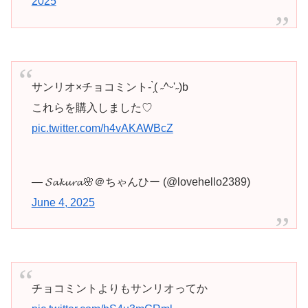
2025
サンリオ×チョコミント- ̗̀( ˶^ᵕ'˶)b
これらを購入しました♡
pic.twitter.com/h4vAKAWBcZ
— 𝓢𝓪𝓴𝓾𝓻𝓪🌸＠ちゃんひー (@lovehello2389)
June 4, 2025
チョコミントよりもサンリオってか