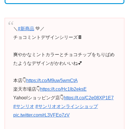
＼
#新商品
💚／
チョコミントデザインシリーズ🍫
爽やかなミントカラーとチョコチップをちりばめ
たようなデザインがかわいいね💕
本店👇
https://t.co/M9uw5wmCtA
楽天市場店👇
https://t.co/Hc1lb2eksE
Yahoo!ショッピング店👇
https://t.co/C2e08XP1E7
#サンリオ
#サンリオオンラインショップ
pic.twitter.com/rL3VFEo7zV