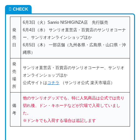
CHECK
6月3日（火）Sanrio NISHIGINZA店 先行販売
発
6月4日（水） サンリオ直営店・百貨店のサンリオコーナ
売
ー、サンリオオンラインショップほか
日
6月5日（木） 一部店舗（九州各県・広島県・山口県・沖
縄県）
発
サンリオ直営店・百貨店のサンリオコーナー、サンリオ
売
オンラインショップほか
場
公式サイトは
コチラ
（サンリオ公式 楽天市場店）
所
他のサンリオグッズでも、特に人気商品は公式では売り
備
切れ後、ドン・キホーテなどが穴場で入荷していまし
考
た。
※ドンキでも入荷する場合は追記します