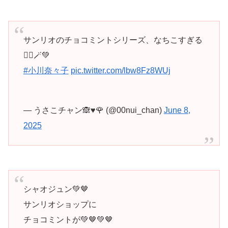
サンリオのチョコミントシリーズ、なちこすぎる
🧚‍♂️🪄︎︎💚
#小川奈々子
pic.twitter.com/lbw8Fz8WUj
— うさこチャン🙈︎♥️🌹 (@00nui_chan)
June 8,
2025
シャオジュン💚🤎
サンリオショップに
チョコミントが💚🤎💚🤎