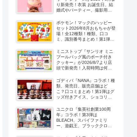
り新発売！衣装 お誕生日、結
婚式やパーティー、撮影用グ
ッズも！
ポケモン！マックのハッピー
セット2026年8月おもちゃが登
場！全12種類！種類、口コ
ミ、識別番号まとめ！第1弾は
8月7日より！
ミニストップ『サンリオ ミニ
プールバッグ風のポーチ付き
クッキー』が2026/8/7より店
頭で新発売！入荷時間は何
時？オンライン先行販売も実
施！キティ&ダニエル、マイメ
ゴディバ『NANA』コラボ！種
ロ＆クロミの2種類！
類、発売日、販売店舗はど
こ？口コミまとめ！第1弾はグ
ッズ付きアイス、ショコリキ
サー、タンブラーが2026/8/7
より新発売！第2弾は限定チョ
ユニクロ『集英社創業100周
コレートなどが2026年10月？
年』コラボ！第3弾は
再販売は？
BLEACH、スパイファミリ
ー、遊戯王、ブラッククロー
バー、マッシュルの5作品13柄
の半袖Tシャツが2026/8/7より