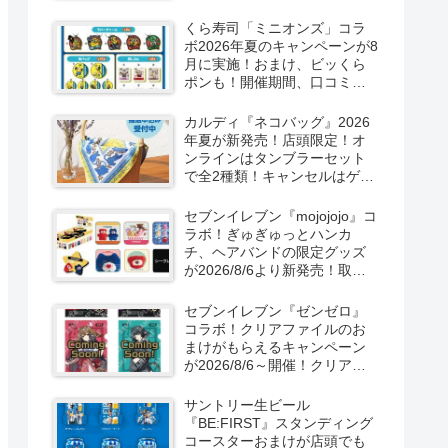
ーン！抽選でグッズも当た
る！
くら寿司「ミニオンズ」コラ
ボ2026年夏のキャンペーンが8
月に実施！おまけ、ビッくら
ポンも！開催期間、口コミ、
売り切れまとめ！
カルディ『ネコバッグ』2026
年夏が新発売！店頭限定！オ
ンラインはタンブラーセット
で全2種類！キャンセルはゲリ
ラ販売も実施！
セブンイレブン『mojojojo』コ
ラボ！ぎゅぎゅっとハンカ
チ、ヘアバンドの限定グッズ
が2026/8/6より新発売！取扱
店はどこ？シークレットも！
セブンイレブン『ゼンゼロ』
コラボ！クリアファイルのお
まけがもらえるキャンペーン
が2026/8/6～開催！クリアカ
ード付き明治チョコも新発
売！
サントリー生ビール
『BE:FIRST』スタンディング
コースターおまけが店頭でも