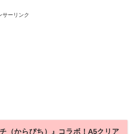
ンサーリンク
チ（からぴち）』コラボ！A5クリア