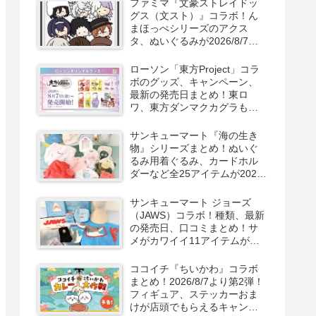
ファミマ『文豪ストレイドッ
新発売！
グス（文スト）』コラボ！ん
まほっぺシリーズのアクス
タ、ぬいぐるみが2026/8/7～
新発売！取扱店はどこ？
ローソン「東方Project」コラ
ボのグッズ、キャンペーン、
最新の発売日まとめ！東ロ
ワ、東方ダンマクカグラも！
取扱店舗はどこ？東方
LostWordのプラモ風アクキ
サンキューマート『海の生き
ー、カラビナ、クリアファイ
物』シリーズまとめ！ぬいぐ
ルが2026/8/7より新発売！
るみ用着ぐるみ、カードホル
ダーなど全25アイテムが2026
年8月より新発売！サイズ、口
コミ！
サンキューマート ジョーズ
（JAWS）コラボ！種類、最新
の発売日、口コミまとめ！サ
メがカワイイ11アイテムが
2026年夏より新発売！
ココイチ『ちいかわ』コラボ
まとめ！2026/8/7より第2弾！
フィギュア、ステッカーおま
けが店頭でもらえるキャンペ