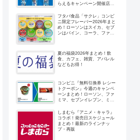
らえるキャンペーン開催店は
どこ？2026/8/4～コンビニ限
定で6種類！見分け方！セブ
フタバ食品「サクレ」コンビ
ン、ファミマ、ローソン、デ
ニ限定フレーバー2026年まと
イリーヤマザキ、ミニストッ
め！ローソンはスイカ、セブ
プなどで！クーラーバッグ
ンはパイン、コーラ、ファミ
も！
マはソルティライチ！種類・
口コミ！
夏の福袋2026年まとめ！飲
食、カフェ、雑貨、アパレル
などもお得！
コンビニ『無料引換券 レシー
トクーポン』今週のキャンペ
ーンまとめ！ローソン、ファ
ミマ、セブンイレブン、ミニ
ストップも！
しまむら『アニメ・キャラ』
コラボ！発売日スケジュール
まとめ！最新のラインナッ
プ・再販