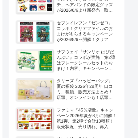
チ、ヘアバンドの限定グッズ
が2026/8/6より新発売！取扱
店はどこ？シークレットも！
セブンイレブン『ゼンゼロ』
コラボ！クリアファイルのお
まけがもらえるキャンペーン
が2026/8/6～開催！クリアカ
ード付き明治チョコも新発
売！
サブウェイ『サンリオ はぴだ
んぶい』コラボが実施！第2弾
はフレークシールセットのお
まけ！内容、キャンペーンま
とめ！
タリーズ『ハッピーバッグ』
夏の福袋 2026年29周年 口コ
ミ、種類、販売方法まとめ！
店頭、オンラインも！店頭と
オンラインで！
ファミマ『45％増量』キャン
ペーン2026年夏が8月に開催！
第1弾、第2弾で合計13種類！
販売状況、売り切れ、再入荷
は？