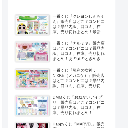
一番くじ『クレヨンしんちゃ
ん』販売店はどこ？コンビニ
は？景品内訳、口コミ、在
庫、売り切れまとめ！最新は
夏のバケーションだゾが
2026/8/8より新発売！
一番くじ『ナルミヤ』販売店
はどこ？コンビニは？景品内
訳、口コミ、在庫、売り切れ
まとめ！あの頃のときめきメ
モリーズが2026/8/8よりファ
ミマで新発売！しまむら系列
一番くじ『勝利の女神：
のアベイルも！
NIKKE（メガニケ）』販売店
はどこ？コンビニは？景品内
訳、口コミ、在庫、売り切れ
まとめ！最新は
CHAPTER8（第8弾）が
DMMくじ「おねがいアイプ
2026/8/8より新発売！
リ」販売店はどこ？コンビニ
は？景品内訳、口コミ、在
庫、売り切れまとめ！
2026/8/7よりローソンなどで
新発売！
Happyくじ『MARVEL』販売