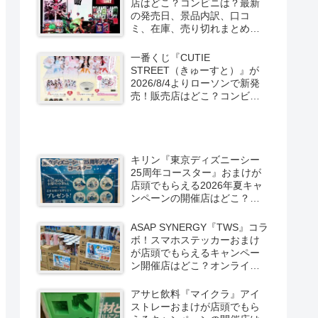
店はどこ？コンビニは？最新
の発売日、景品内訳、口コ
ミ、在庫、売り切れまとめ！
スパイダーマン：ブランド・
ニュー・デイが2026/8/7より
一番くじ『CUTIE
ローソン、ファミマなどで新
STREET（きゅーすと）』が
発売！
2026/8/4よりローソンで新発
売！販売店はどこ？コンビニ
は？景品内訳、口コミ、在
庫、売り切れまとめ！コンビ
ニではキャンペーンも？しま
むら系列アベイルも！
キリン『東京ディズニーシー
25周年コースター』おまけが
店頭でもらえる2026年夏キャ
ンペーンの開催店はどこ？全6
種類でグーフィー、ドナル
ド、チップとデールなども！
ASAP SYNERGY『TWS』コラ
ボ！スマホステッカーおまけ
が店頭でもらえるキャンペー
ン開催店はどこ？オンライン
はグッズも！限定缶もドンキ
などで新発売！
アサヒ飲料『マイクラ』アイ
ストレーおまけが店頭でもら