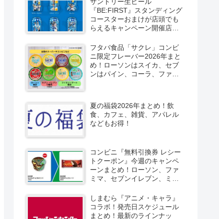
サントリー生ビール
『BE:FIRST』スタンディング
コースターおまけが店頭でも
らえるキャンペーン開催店は
どこ？2026/8/4～コンビニ限
定で6種類！見分け方！セブ
フタバ食品「サクレ」コンビ
ン、ファミマ、ローソン、デ
ニ限定フレーバー2026年まと
イリーヤマザキ、ミニストッ
め！ローソンはスイカ、セブ
プなどで！クーラーバッグ
ンはパイン、コーラ、ファミ
も！
マはソルティライチ！種類・
口コミ！
夏の福袋2026年まとめ！飲
食、カフェ、雑貨、アパレル
などもお得！
コンビニ『無料引換券 レシー
トクーポン』今週のキャンペ
ーンまとめ！ローソン、ファ
ミマ、セブンイレブン、ミニ
ストップも！
しまむら『アニメ・キャラ』
コラボ！発売日スケジュール
まとめ！最新のラインナッ