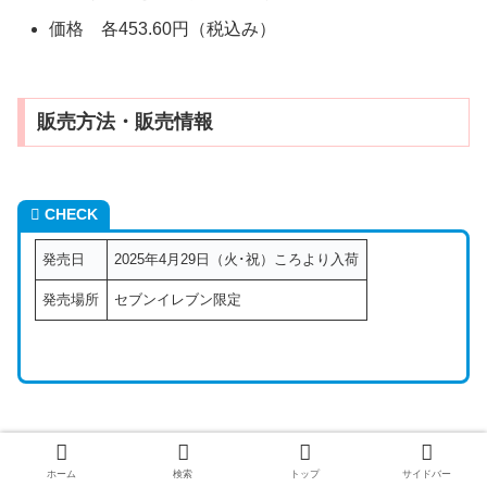
価格 各453.60円（税込み）
販売方法・販売情報
CHECK
発売日
2025年4月29日（火･祝）ころより入荷
発売場所
セブンイレブン限定
セブンイレブン限定『クロミとマイメロディ』
のケーキが2025年4月29日より新発売！口コ
ホーム
検索
トップ
サイドバー