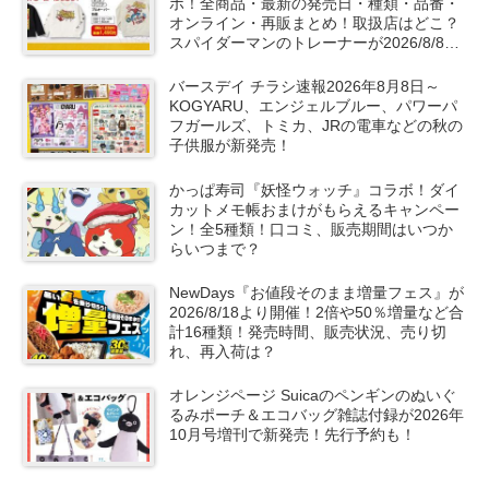
ボ！全商品・最新の発売日・種類・品番・
オンライン・再販まとめ！取扱店はどこ？
スパイダーマンのトレーナーが2026/8/8よ
り新発売！
バースデイ チラシ速報2026年8月8日～
KOGYARU、エンジェルブルー、パワーパ
フガールズ、トミカ、JRの電車などの秋の
子供服が新発売！
かっぱ寿司『妖怪ウォッチ』コラボ！ダイ
カットメモ帳おまけがもらえるキャンペー
ン！全5種類！口コミ、販売期間はいつか
らいつまで？
NewDays『お値段そのまま増量フェス』が
2026/8/18より開催！2倍や50％増量など合
計16種類！発売時間、販売状況、売り切
れ、再入荷は？
オレンジページ Suicaのペンギンのぬいぐ
るみポーチ＆エコバッグ雑誌付録が2026年
10月号増刊で新発売！先行予約も！