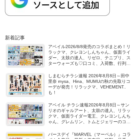
新着記事
アベイル2026/8/8発売のコラボまとめ！リ
ラックマ、クレヨンしんちゃん、仮面ライ
ダー、太鼓の達人、リゼロ、テニプリ、ス
ターウォーズも♡口コミ、入荷数、行列、
売り切れ、整理券は？
しまむらチラシ速報 2026年8月8日～田中
里奈 mysa、Hina、MUMUの秋の先取りコ
ーデが発売！リラックマ、VEHEMENT..
も！
アベイル チラシ速報2026年8月8日～サン
リオのギャルアート、太鼓の達人、リラッ
クマ、仮面ライダー電王、クレヨンしんち
ゃん、グレムリン、トムとジェリーのコラ
ボや秋服が新発売！
バースデイ『MARVEL（マーベル）』コラ