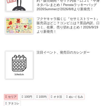
約・販売期間・セット内容・口コミ・中身
ネタバレまとめ！Penstaラッキーバッグ
2026Summerが2026/8/8より新発売！
フクヤキャラ福くじ『セサミストリート』
販売店はどこ？コンビニは？景品内訳、口
コミ、在庫、売り切れまとめ！2026/9/19
より新発売！
注目イベント、発売日のカレンダー
セリア
100円
100均
オタ活
ぬいぐるみ
ヲタコレ