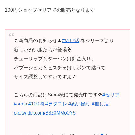
100円ショップセリアでの販売となります
🌷新商品のお知らせ🌷
#ぬい活
春シリーズより
新しいぬい服たちが登場🐝
チューリップとターバンは針金入り、
バブーシュカとビスチェはリボンで結べて
サイズ調整しやすいですよ🎵
こちらの商品はSeria様にて発売中です🍀
#セリア
#seria
#100均
#ヲタコレ
#ぬい撮り
#推し活
pic.twitter.com/B3z0MMo0Y5