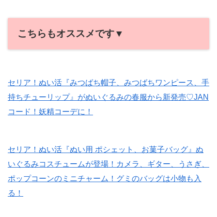
こちらもオススメです▼
セリア！ぬい活『みつばち帽子、みつばちワンピース、手
持ちチューリップ』がぬいぐるみの春服から新発売♡JAN
コード！妖精コーデに！
セリア！ぬい活『ぬい用 ポシェット、お菓子バッグ』ぬ
いぐるみコスチュームが登場！カメラ、ギター、うさぎ、
ポップコーンのミニチャーム！グミのバッグは小物も入
る！