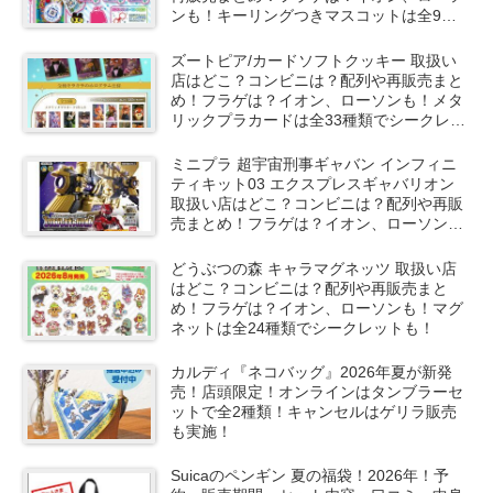
ンも！キーリングつきマスコットは全9種
類でシークレットも！
ズートピア/カードソフトクッキー 取扱い
店はどこ？コンビニは？配列や再販売まと
め！フラゲは？イオン、ローソンも！メタ
リックプラカードは全33種類でシークレッ
トも！
ミニプラ 超宇宙刑事ギャバン インフィニ
ティキット03 エクスプレスギャバリオン
取扱い店はどこ？コンビニは？配列や再販
売まとめ！フラゲは？イオン、ローソン
も！選んで購入可能！
どうぶつの森 キャラマグネッツ 取扱い店
はどこ？コンビニは？配列や再販売まと
め！フラゲは？イオン、ローソンも！マグ
ネットは全24種類でシークレットも！
カルディ『ネコバッグ』2026年夏が新発
売！店頭限定！オンラインはタンブラーセ
ットで全2種類！キャンセルはゲリラ販売
も実施！
Suicaのペンギン 夏の福袋！2026年！予