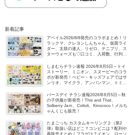
新着記事
アベイル2026/8/8発売のコラボまとめ！リ
ラックマ、クレヨンしんちゃん、仮面ライ
ダー、太鼓の達人、リゼロ、テニプリ、ス
ターウォーズも♡口コミ、入荷数、行列、
売り切れ、整理券は？
しまむらチラシ速報 2026年8月5日～トイ
ストーリー、ミニオン、スヌーピーのコラ
ボが新発売！ベビー・キッズフェアではサ
ンリオ、マイクラ、アンパンマン、トミカ
など秋の子供服も！
バースデイ チラシ速報2026年8月5日～秋
の子供服が新発売！This and That、
Solberry Jaｍ、Cottoli、Kinococo！メルち
ゃんくじも販売！
たまごっち カスタムキーリング２（第2
弾）取扱い店はどこ？コンビニは？配列や
再販売まとめ！フラゲは？イオン、ローソ