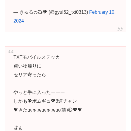
— きゅる🍊🧸🧡 (@gyul52_txt0313)
February 10,
2024
TXTモバイルステッカー
買い物帰りに
セリア寄ったら
やっと手に入ったーーー
しかも💖ボムギュ💖3連チャン
💖きたぁぁぁぁぁぁぁ(笑)😆💖💖
はぁ