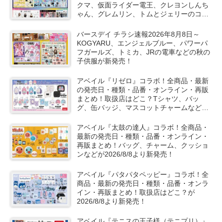
クマ、仮面ライダー電王、クレヨンしんち
ゃん、グレムリン、トムとジェリーのコラ
ボや秋服が新発売！
バースデイ チラシ速報2026年8月8日～
KOGYARU、エンジェルブルー、パワーパ
フガールズ、トミカ、JRの電車などの秋の
子供服が新発売！
アベイル『リゼロ』コラボ！全商品・最新
の発売日・種類・品番・オンライン・再販
まとめ！取扱店はどこ？Tシャツ、バッ
グ、缶バッジ、マスコットチャームなどが
2026/8/8より新発売！
アベイル『太鼓の達人』コラボ！全商品・
最新の発売日・種類・品番・オンライン・
再販まとめ！バッグ、チャーム、クッショ
ンなどが2026/8/8より新発売！
アベイル『パタパタペッピー』コラボ！全
商品・最新の発売日・種類・品番・オンラ
イン・再販まとめ！取扱店はどこ？が
2026/8/8より新発売！
アベイル『テニスの王子様（テニプリ）』