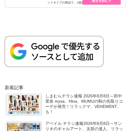
ンドタイプの商品で、1個100円+税と手ごろな価格のた
め、集めて楽しむにも大人気！ 100均でも展開している
ため、大人買いも続出する人気シリーズです。
BLEACH（ブリーチ）の『ブックマークコレクション』
シリーズ最新情報、ラインナップ、販売店舗などをまと
めます！
新着記事
しまむらチラシ速報 2026年8月8日～田中
里奈 mysa、Hina、MUMUの秋の先取りコ
ーデが発売！リラックマ、VEHEMENT..
も！
アベイル チラシ速報2026年8月8日～サン
リオのギャルアート、太鼓の達人、リラッ