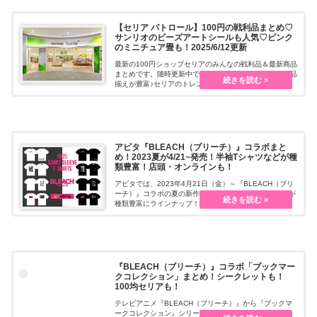
【セリア パトロール】100円の戦利品まとめ♡
サンリオのビーズアートシールも人気♡ピンク
のミニチュア畳も！2025/6/12更新
最新の100円ショップセリアのみんなの戦利品＆最新商品
まとめです。随時更新中です。100円ショップの中でも品
揃えが豊富♪セリアのトレンドをチェックできます。
アピタ『BLEACH（ブリーチ）』コラボまと
め！2023夏が4/21~発売！半袖Tシャツなどが種
類豊富！店頭・オンラインも！
アピタでは、2023年4月21日（金）～『BLEACH（ブリ
ーチ）』コラボの夏の新作を販売します。半袖Tシャツが
種類豊富にラインナップ！
『BLEACH（ブリーチ）』コラボ「ブックマー
クコレクション」まとめ！シークレットも！
100均セリアも！
テレビアニメ『BLEACH（ブリーチ）』から『ブックマ
ークコレクション』シリーズが販売しています！ブライ