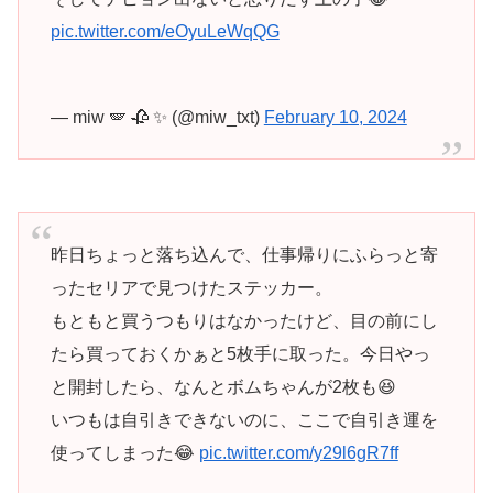
pic.twitter.com/eOyuLeWqQG
— miw 🪽 🥀 ✨ (@miw_txt)
February 10, 2024
昨日ちょっと落ち込んで、仕事帰りにふらっと寄
ったセリアで見つけたステッカー。
もともと買うつもりはなかったけど、目の前にし
たら買っておくかぁと5枚手に取った。今日やっ
と開封したら、なんとボムちゃんが2枚も😆
いつもは自引きできないのに、ここで自引き運を
使ってしまった😂
pic.twitter.com/y29l6gR7ff