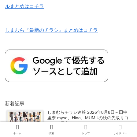
ルまとめはコチラ
しまむら『最新のチラシ』まとめはコチラ
新着記事
しまむらチラシ速報 2026年8月8日～田中
里奈 mysa、Hina、MUMUの秋の先取りコ
ーデが発売！リラックマ、VEHEMENT..
も！
ホーム
検索
トップ
サイドバー