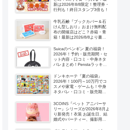
新は2026年8/8限定！整理券・
行列も！終日スタンプ3倍も！
牛乳石鹸『ブックカバー＆石
けん型しおり』おまけ無料配
布の開催店はどこ？赤箱・青
箱！最新は2026/8/8より書店
で実施！
Suicaのペンギン 夏の福袋！
2026年！予約・販売期間・セ
ット内容・口コミ・中身ネタ
バレまとめ！Penstaラッキー
バッグ2026Summerが
2026/8/8より新発売！
ドンキホーテ『夏の福袋』
2026年！100円～10万円でコ
スメや家電・ゲームも！中身
ネタバレ・口コミ・販売期
間・チラシ！取扱店はどこ？
3COINS『ペット アニバーサ
リー』シリーズが2026年8月よ
り新発売！衣装 お誕生日、結
婚式やパーティー、撮影用グ
ッズも！