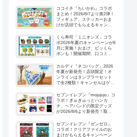
取扱店舗はどこ？東方
LostWordのプラモ風アクキ
ココイチ『ちいかわ』コラボ
ー、カラビナ、クリアファイ
まとめ！2026/8/7より第2弾！
ルが2026/8/7より新発売！
フィギュア、ステッカーおま
けが店頭でもらえるキャンペ
ーン！抽選でグッズも当た
る！
くら寿司「ミニオンズ」コラ
ボ2026年夏のキャンペーンが8
月に実施！おまけ、ビッくら
ポンも！開催期間、口コミ、
売り切れまとめ！
カルディ『ネコバッグ』2026
年夏が新発売！店頭限定！オ
ンラインはタンブラーセット
で全2種類！キャンセルはゲリ
ラ販売も実施！
セブンイレブン『mojojojo』コ
ラボ！ぎゅぎゅっとハンカ
チ、ヘアバンドの限定グッズ
が2026/8/6より新発売！取扱
店はどこ？シークレットも！
セブンイレブン『ゼンゼロ』
コラボ！クリアファイルのお
まけがもらえるキャンペーン