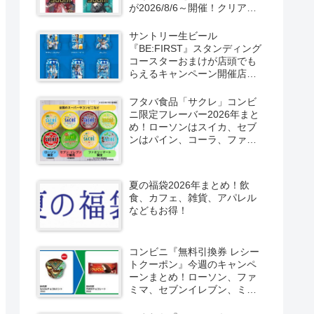
が2026/8/6～開催！クリアカ
ード付き明治チョコも新発
売！
サントリー生ビール
『BE:FIRST』スタンディング
コースターおまけが店頭でも
らえるキャンペーン開催店は
どこ？2026/8/4～コンビニ限
定で6種類！見分け方！セブ
フタバ食品「サクレ」コンビ
ン、ファミマ、ローソン、デ
ニ限定フレーバー2026年まと
イリーヤマザキ、ミニストッ
め！ローソンはスイカ、セブ
プなどで！クーラーバッグ
ンはパイン、コーラ、ファミ
も！
マはソルティライチ！種類・
口コミ！
夏の福袋2026年まとめ！飲
食、カフェ、雑貨、アパレル
などもお得！
コンビニ『無料引換券 レシー
トクーポン』今週のキャンペ
ーンまとめ！ローソン、ファ
ミマ、セブンイレブン、ミニ
ストップも！