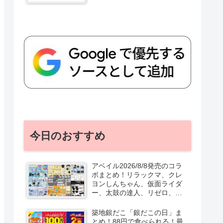
今日のおすすめ
アベイル2026/8/8発売のコラ
ボまとめ！リラックマ、クレ
ヨンしんちゃん、仮面ライダ
ー、太鼓の達人、リゼロ、テ
ニプリ、スターウォーズも♡
口コミ、入荷数、行列、売り
築地銀だこ「銀だこの日」ま
切れ、整理券は？
とめ！88円で食べられる！最