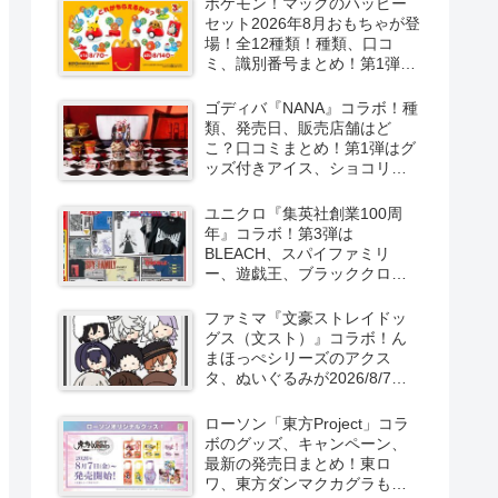
ポケモン！マックのハッピー
セット2026年8月おもちゃが登
場！全12種類！種類、口コ
ミ、識別番号まとめ！第1弾は
8月7日より！
ゴディバ『NANA』コラボ！種
類、発売日、販売店舗はど
こ？口コミまとめ！第1弾はグ
ッズ付きアイス、ショコリキ
サー、タンブラーが2026/8/7
より新発売！第2弾は限定チョ
ユニクロ『集英社創業100周
コレートなどが2026年10月？
年』コラボ！第3弾は
再販売は？
BLEACH、スパイファミリ
ー、遊戯王、ブラッククロー
バー、マッシュルの5作品13柄
の半袖Tシャツが2026/8/7より
ファミマ『文豪ストレイドッ
新発売！
グス（文スト）』コラボ！ん
まほっぺシリーズのアクス
タ、ぬいぐるみが2026/8/7～
新発売！取扱店はどこ？
ローソン「東方Project」コラ
ボのグッズ、キャンペーン、
最新の発売日まとめ！東ロ
ワ、東方ダンマクカグラも！