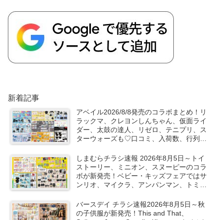
新着記事
アベイル2026/8/8発売のコラボまとめ！リ
ラックマ、クレヨンしんちゃん、仮面ライ
ダー、太鼓の達人、リゼロ、テニプリ、ス
ターウォーズも♡口コミ、入荷数、行列、
売り切れ、整理券は？
しまむらチラシ速報 2026年8月5日～トイ
ストーリー、ミニオン、スヌーピーのコラ
ボが新発売！ベビー・キッズフェアではサ
ンリオ、マイクラ、アンパンマン、トミカ
など秋の子供服も！
バースデイ チラシ速報2026年8月5日～秋
の子供服が新発売！This and That、