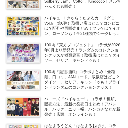
Solberry Jaｍ、Cottoli、Kinococo！メルち
ゃんくじも販売！
ハイキュー!!きゃらくたぶるカードグミ
Vol.6（第6弾）取扱い店はどこ？コンビニ
は？配列や再販売まとめ！フラゲは？イオ
ン、ローソンも！全31種類でシークレット
も！
100均『東方プロジェクト』コラボが2026
年8月より新発売！ランダムのコレクショ
ングッズが種類豊富！取扱店はどこ？ダイ
ソー、セリア、キャンドゥも！
100均『魔道祖師』コラボまとめ！全種
類、口コミ、JANコード、取扱店はどこ？
ダイソー、セリア、キャンドゥも！ブライ
ンドランダムのコレクショングッズ！
ハニーズ『ハイキュー!!』コラボ！種類、
販売方法、最新の発売日まとめ！アパレ
ル、バッグ、ニット帽、ハンカチなどが新
発売！店頭、オンラインも！
はなまるうどん「はなまるおばけ」コラ