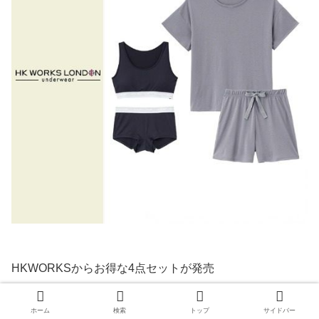
HKWORKSからお得な4点セットが発売
ハーフトップ、ショーツ、半袖、ショートパンツのお得な
4枚セットです
ホーム
検索
トップ
サイドバー