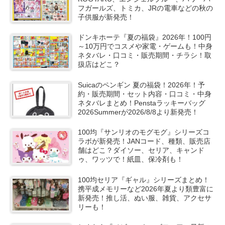
フガールズ、トミカ、JRの電車などの秋の
子供服が新発売！
ドンキホーテ『夏の福袋』2026年！100円
～10万円でコスメや家電・ゲームも！中身
ネタバレ・口コミ・販売期間・チラシ！取
扱店はどこ？
Suicaのペンギン 夏の福袋！2026年！予
約・販売期間・セット内容・口コミ・中身
ネタバレまとめ！Penstaラッキーバッグ
2026Summerが2026/8/8より新発売！
100均『サンリオのモグモグ』シリーズコ
ラボが新発売！JANコード、種類、販売店
舗はどこ？ダイソー、セリア、キャンド
ゥ、ワッツで！紙皿、保冷剤も！
100均セリア『ギャル』シリーズまとめ！
携平成メモリーなど2026年夏より類豊富に
新発売！推し活、ぬい服、雑貨、アクセサ
リーも！