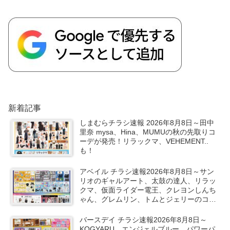
新着記事
しまむらチラシ速報 2026年8月8日～田中
里奈 mysa、Hina、MUMUの秋の先取りコ
ーデが発売！リラックマ、VEHEMENT..
も！
アベイル チラシ速報2026年8月8日～サン
リオのギャルアート、太鼓の達人、リラッ
クマ、仮面ライダー電王、クレヨンしんち
ゃん、グレムリン、トムとジェリーのコラ
ボや秋服が新発売！
バースデイ チラシ速報2026年8月8日～
KOGYARU、エンジェルブルー、パワーパ