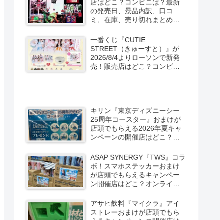
店はどこ？コンビニは？最新
の発売日、景品内訳、口コ
ミ、在庫、売り切れまとめ！
スパイダーマン：ブランド・
ニュー・デイが2026/8/7より
一番くじ『CUTIE
ローソン、ファミマなどで新
STREET（きゅーすと）』が
発売！
2026/8/4よりローソンで新発
売！販売店はどこ？コンビニ
は？景品内訳、口コミ、在
庫、売り切れまとめ！コンビ
ニではキャンペーンも？しま
むら系列アベイルも！
キリン『東京ディズニーシー
25周年コースター』おまけが
店頭でもらえる2026年夏キャ
ンペーンの開催店はどこ？全6
種類でグーフィー、ドナル
ド、チップとデールなども！
ASAP SYNERGY『TWS』コラ
ボ！スマホステッカーおまけ
が店頭でもらえるキャンペー
ン開催店はどこ？オンライン
はグッズも！限定缶もドンキ
などで新発売！
アサヒ飲料『マイクラ』アイ
ストレーおまけが店頭でもら