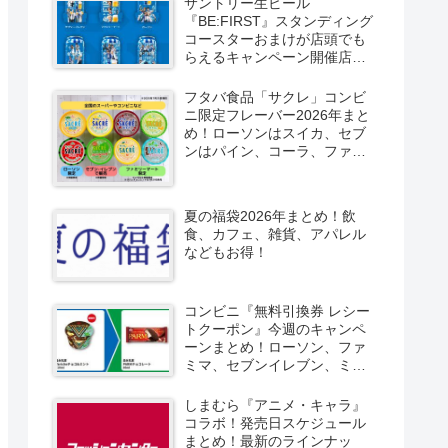
サントリー生ビール
『BE:FIRST』スタンディング
コースターおまけが店頭でも
らえるキャンペーン開催店は
どこ？2026/8/4～コンビニ限
定で6種類！見分け方！セブ
フタバ食品「サクレ」コンビ
ン、ファミマ、ローソン、デ
ニ限定フレーバー2026年まと
イリーヤマザキ、ミニストッ
め！ローソンはスイカ、セブ
プなどで！クーラーバッグ
ンはパイン、コーラ、ファミ
も！
マはソルティライチ！種類・
口コミ！
夏の福袋2026年まとめ！飲
食、カフェ、雑貨、アパレル
などもお得！
コンビニ『無料引換券 レシー
トクーポン』今週のキャンペ
ーンまとめ！ローソン、ファ
ミマ、セブンイレブン、ミニ
ストップも！
しまむら『アニメ・キャラ』
コラボ！発売日スケジュール
まとめ！最新のラインナッ