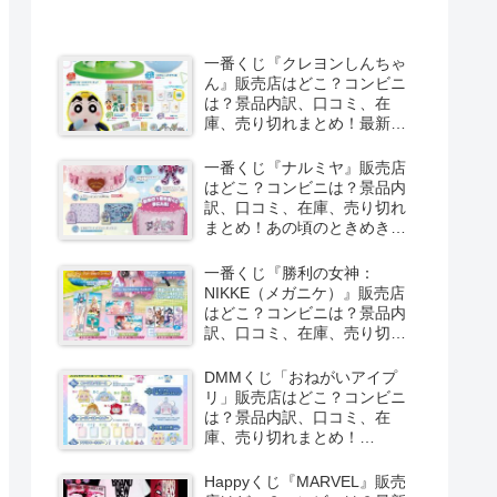
一番くじ『クレヨンしんちゃ
ん』販売店はどこ？コンビニ
は？景品内訳、口コミ、在
庫、売り切れまとめ！最新は
夏のバケーションだゾが
2026/8/8より新発売！
一番くじ『ナルミヤ』販売店
はどこ？コンビニは？景品内
訳、口コミ、在庫、売り切れ
まとめ！あの頃のときめきメ
モリーズが2026/8/8よりファ
ミマで新発売！しまむら系列
一番くじ『勝利の女神：
のアベイルも！
NIKKE（メガニケ）』販売店
はどこ？コンビニは？景品内
訳、口コミ、在庫、売り切れ
まとめ！最新は
CHAPTER8（第8弾）が
DMMくじ「おねがいアイプ
2026/8/8より新発売！
リ」販売店はどこ？コンビニ
は？景品内訳、口コミ、在
庫、売り切れまとめ！
2026/8/7よりローソンなどで
新発売！
Happyくじ『MARVEL』販売