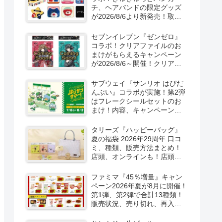
チ、ヘアバンドの限定グッズ
が2026/8/6より新発売！取扱
店はどこ？シークレットも！
セブンイレブン『ゼンゼロ』
コラボ！クリアファイルのお
まけがもらえるキャンペーン
が2026/8/6～開催！クリアカ
ード付き明治チョコも新発
売！
サブウェイ『サンリオ はぴだ
んぶい』コラボが実施！第2弾
はフレークシールセットのお
まけ！内容、キャンペーンま
とめ！
タリーズ『ハッピーバッグ』
夏の福袋 2026年29周年 口コ
ミ、種類、販売方法まとめ！
店頭、オンラインも！店頭と
オンラインで！
ファミマ『45％増量』キャン
ペーン2026年夏が8月に開催！
第1弾、第2弾で合計13種類！
販売状況、売り切れ、再入荷
は？