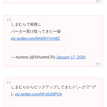
しまむらで箱推し
パーカー受け取ってきた〜😆
pic.twitter.com/Wg0NYrUh8Z
— humme (@SHummCR)
January 17, 2020
しまむらからピックアップしてきた✩°｡⋆⸜(* ॑꒳ ॑*
)⸝
pic.twitter.com/NFz6j28PUh