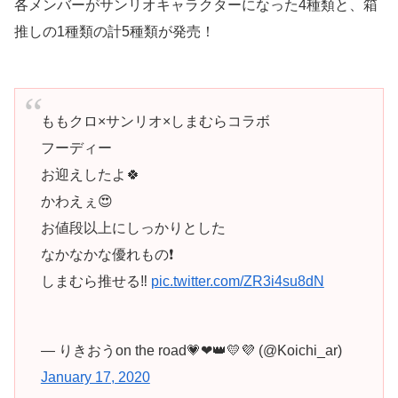
各メンバーがサンリオキャラクターになった4種類と、箱
推しの1種類の計5種類が発売！
ももクロ×サンリオ×しまむらコラボ
フーディー
お迎えしたよ🍀
かわえぇ😍
お値段以上にしっかりとした
なかなかな優れもの❗️
しまむら推せる‼️
pic.twitter.com/ZR3i4su8dN
— りきおうon the road💗❤👑💛💜 (@Koichi_ar)
January 17, 2020