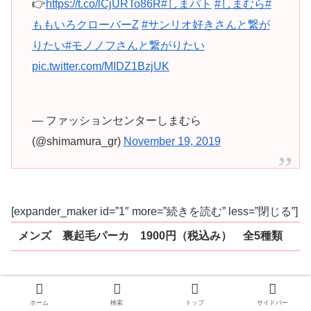
👉
https://t.co/lCjURTo86R
#しまパト
#しまむら
#
ももいろクローバーZ
#サンリオ好きさんと繋が
りたい
#モノノフさんと繋がりたい
pic.twitter.com/MIDZ1BzjUK
— ファッションセンターしまむら
(@shimamura_gr)
November 19, 2019
[expander_maker id=”1″ more=”続きを読む” less=”閉じる”]
メンズ 裏起毛パーカ 1900円（税込み） 全5種類
ホーム
検索
トップ
サイドバー