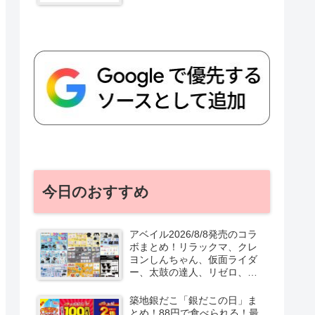
今日のおすすめ
アベイル2026/8/8発売のコラ
ボまとめ！リラックマ、クレ
ヨンしんちゃん、仮面ライダ
ー、太鼓の達人、リゼロ、テ
ニプリ、スターウォーズも♡
口コミ、入荷数、行列、売り
築地銀だこ「銀だこの日」ま
切れ、整理券は？
とめ！88円で食べられる！最