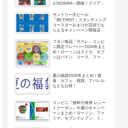
が2026/8/6～開催！クリアカ
ード付き明治チョコも新発
売！
サントリー生ビール
『BE:FIRST』スタンディング
コースターおまけが店頭でも
らえるキャンペーン開催店は
どこ？2026/8/4～コンビニ限
定で6種類！見分け方！セブ
フタバ食品「サクレ」コンビ
ン、ファミマ、ローソン、デ
ニ限定フレーバー2026年まと
イリーヤマザキ、ミニストッ
め！ローソンはスイカ、セブ
プなどで！クーラーバッグ
ンはパイン、コーラ、ファミ
も！
マはソルティライチ！種類・
口コミ！
夏の福袋2026年まとめ！飲
食、カフェ、雑貨、アパレル
などもお得！
コンビニ『無料引換券 レシー
トクーポン』今週のキャンペ
ーンまとめ！ローソン、ファ
ミマ、セブンイレブン、ミニ
ストップも！