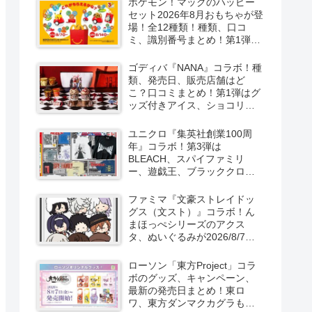
ポケモン！マックのハッピー
セット2026年8月おもちゃが登
場！全12種類！種類、口コ
ミ、識別番号まとめ！第1弾は
8月7日より！
ゴディバ『NANA』コラボ！種
類、発売日、販売店舗はど
こ？口コミまとめ！第1弾はグ
ッズ付きアイス、ショコリキ
サー、タンブラーが2026/8/7
より新発売！第2弾は限定チョ
ユニクロ『集英社創業100周
コレートなどが2026年10月？
年』コラボ！第3弾は
再販売は？
BLEACH、スパイファミリ
ー、遊戯王、ブラッククロー
バー、マッシュルの5作品13柄
の半袖Tシャツが2026/8/7より
ファミマ『文豪ストレイドッ
新発売！
グス（文スト）』コラボ！ん
まほっぺシリーズのアクス
タ、ぬいぐるみが2026/8/7～
新発売！取扱店はどこ？
ローソン「東方Project」コラ
ボのグッズ、キャンペーン、
最新の発売日まとめ！東ロ
ワ、東方ダンマクカグラも！