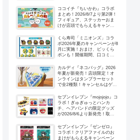
取扱店舗はどこ？東方
LostWordのプラモ風アクキ
ココイチ『ちいかわ』コラボ
ー、カラビナ、クリアファイ
まとめ！2026/8/7より第2弾！
ルが2026/8/7より新発売！
フィギュア、ステッカーおま
けが店頭でもらえるキャンペ
ーン！抽選でグッズも当た
る！
くら寿司「ミニオンズ」コラ
ボ2026年夏のキャンペーンが8
月に実施！おまけ、ビッくら
ポンも！開催期間、口コミ、
売り切れまとめ！
カルディ『ネコバッグ』2026
年夏が新発売！店頭限定！オ
ンラインはタンブラーセット
で全2種類！キャンセルはゲリ
ラ販売も実施！
セブンイレブン『mojojojo』コ
ラボ！ぎゅぎゅっとハンカ
チ、ヘアバンドの限定グッズ
が2026/8/6より新発売！取扱
店はどこ？シークレットも！
セブンイレブン『ゼンゼロ』
コラボ！クリアファイルのお
まけがもらえるキャンペーン