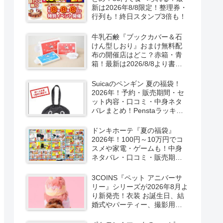
新は2026年8/8限定！整理券・
行列も！終日スタンプ3倍も！
牛乳石鹸『ブックカバー＆石
けん型しおり』おまけ無料配
布の開催店はどこ？赤箱・青
箱！最新は2026/8/8より書店
で実施！
Suicaのペンギン 夏の福袋！
2026年！予約・販売期間・セ
ット内容・口コミ・中身ネタ
バレまとめ！Penstaラッキー
バッグ2026Summerが
2026/8/8より新発売！
ドンキホーテ『夏の福袋』
2026年！100円～10万円でコ
スメや家電・ゲームも！中身
ネタバレ・口コミ・販売期
間・チラシ！取扱店はどこ？
3COINS『ペット アニバーサ
リー』シリーズが2026年8月よ
り新発売！衣装 お誕生日、結
婚式やパーティー、撮影用グ
ッズも！