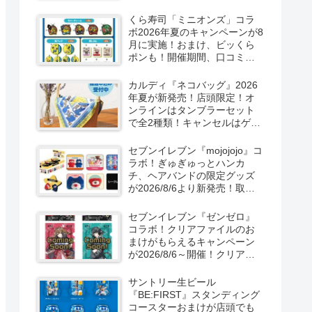
ーン！抽選でグッズも当た
る！
くら寿司「ミニオンズ」コラ
ボ2026年夏のキャンペーンが8
月に実施！おまけ、ビッくら
ポンも！開催期間、口コミ、
売り切れまとめ！
カルディ『ネコバッグ』2026
年夏が新発売！店頭限定！オ
ンラインはタンブラーセット
で全2種類！キャンセルはゲリ
ラ販売も実施！
セブンイレブン『mojojojo』コ
ラボ！ぎゅぎゅっとハンカ
チ、ヘアバンドの限定グッズ
が2026/8/6より新発売！取扱
店はどこ？シークレットも！
セブンイレブン『ゼンゼロ』
コラボ！クリアファイルのお
まけがもらえるキャンペーン
が2026/8/6～開催！クリアカ
ード付き明治チョコも新発
売！
サントリー生ビール
『BE:FIRST』スタンディング
コースターおまけが店頭でも