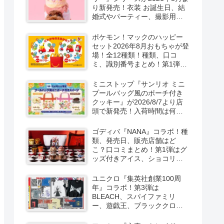
り新発売！衣装 お誕生日、結
婚式やパーティー、撮影用グ
ッズも！
ポケモン！マックのハッピー
セット2026年8月おもちゃが登
場！全12種類！種類、口コ
ミ、識別番号まとめ！第1弾は
8月7日より！
ミニストップ『サンリオ ミニ
プールバッグ風のポーチ付き
クッキー』が2026/8/7より店
頭で新発売！入荷時間は何
時？オンライン先行販売も実
施！キティ&ダニエル、マイメ
ゴディバ『NANA』コラボ！種
ロ＆クロミの2種類！
類、発売日、販売店舗はど
こ？口コミまとめ！第1弾はグ
ッズ付きアイス、ショコリキ
サー、タンブラーが2026/8/7
より新発売！第2弾は限定チョ
ユニクロ『集英社創業100周
コレートなどが2026年10月？
年』コラボ！第3弾は
再販売は？
BLEACH、スパイファミリ
ー、遊戯王、ブラッククロー
バー、マッシュルの5作品13柄
の半袖Tシャツが2026/8/7より