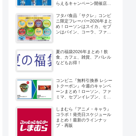
らえるキャンペーン開催店は
どこ？2026/8/4～コンビニ限
定で6種類！見分け方！セブ
フタバ食品「サクレ」コンビ
ン、ファミマ、ローソン、デ
ニ限定フレーバー2026年まと
イリーヤマザキ、ミニストッ
め！ローソンはスイカ、セブ
プなどで！クーラーバッグ
ンはパイン、コーラ、ファミ
も！
マはソルティライチ！種類・
口コミ！
夏の福袋2026年まとめ！飲
食、カフェ、雑貨、アパレル
などもお得！
コンビニ『無料引換券 レシー
トクーポン』今週のキャンペ
ーンまとめ！ローソン、ファ
ミマ、セブンイレブン、ミニ
ストップも！
しまむら『アニメ・キャラ』
コラボ！発売日スケジュール
まとめ！最新のラインナッ
プ・再販