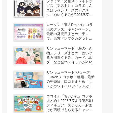
ファミマ『文豪ストレイドッ
新発売！
グス（文スト）』コラボ！ん
まほっぺシリーズのアクス
タ、ぬいぐるみが2026/8/7～
新発売！取扱店はどこ？
ローソン「東方Project」コラ
ボのグッズ、キャンペーン、
最新の発売日まとめ！東ロ
ワ、東方ダンマクカグラも！
取扱店舗はどこ？東方
LostWordのプラモ風アクキ
サンキューマート『海の生き
ー、カラビナ、クリアファイ
物』シリーズまとめ！ぬいぐ
ルが2026/8/7より新発売！
るみ用着ぐるみ、カードホル
ダーなど全25アイテムが2026
年8月より新発売！サイズ、口
コミ！
サンキューマート ジョーズ
（JAWS）コラボ！種類、最新
の発売日、口コミまとめ！サ
メがカワイイ11アイテムが
2026年夏より新発売！
ココイチ『ちいかわ』コラボ
まとめ！2026/8/7より第2弾！
フィギュア、ステッカーおま
けが店頭でもらえるキャンペ