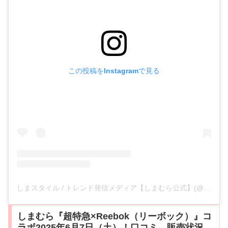
この投稿をInstagramで見る
しまスタイル / トレンド発信メディア【しまむら公式】(@shimastyle.jp)がシェアした投稿
しまむら『超特急×Reebok（リーボック）』コ
ラボ2025年6月7日（土）！口コミ、販売状況、