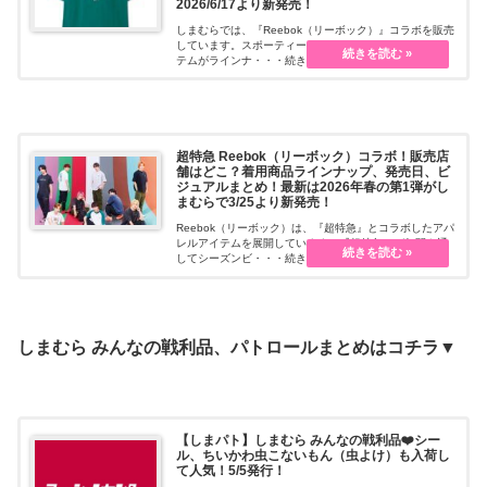
2026/6/17より新発売！
しまむらでは、『Reebok（リーボック）』コラボを販売
しています。スポーティーなコーデにもオススメなアイ
テムがラインナ・・・続きを読む
超特急 Reebok（リーボック）コラボ！販売店
舗はどこ？着用商品ラインナップ、発売日、ビ
ジュアルまとめ！最新は2026年春の第1弾がし
まむらで3/25より新発売！
Reebok（リーボック）は、『超特急』とコラボしたアパ
レルアイテムを展開しています！『超特急』が年間を通
してシーズンビ・・・続きを読む
しまむら みんなの戦利品、パトロールまとめはコチラ▼
【しまパト】しまむら みんなの戦利品❤️シー
ル、ちいかわ虫こないもん（虫よけ）も入荷し
て人気！5/5発行！