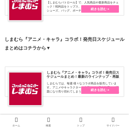
【しまむらパトロール】で、人気商品や最新商品をチェ
ック！戦利品をトップス、スカート・パンツ、ワンピ、
シューズ、バッグ、ポーチ、アクセサリー、小物、イン
テリア、キッズ・ベビーなどの種類ごとにまとめていま
す。Xやインスタなどから随時更新します。
しまむら『アニメ・キャラ』コラボ！発売日スケジュール
まとめはコチラから▼
しまむら『アニメ・キャラ』コラボ！発売日ス
ケジュールまとめ！最新のラインナップ・再販
しまむらでは、毎週 様々なコラボ商品を販売していま
す。アニメやキャラクター、企業など、発売初日には話
題になり売り切れてしまうことも！ しまむらコラボの発
売日スケジュール、口コミ、商品ラインナップ、再販に
ついてなどをまとめます。
しまむら『インフルエンサー』コラボ！発売日スケジュー
ホーム
検索
トップ
サイドバー