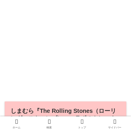
しまむら『The Rolling Stones（ローリ
ング・ストーンズ）』コラボのトレーナ
ーが2024年10月12日(土)より発売
ホーム
検索
トップ
サイドバー