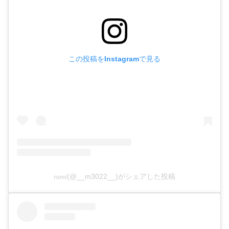
この投稿をInstagramで見る
𝑟𝑢𝑚𝑖(@__m3022__)がシェアした投稿