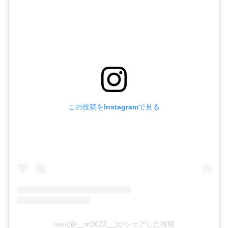
この投稿をInstagramで見る
𝑟𝑢𝑚𝑖(@__m3022__)がシェアした投稿