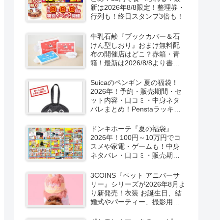
新は2026年8/8限定！整理券・
行列も！終日スタンプ3倍も！
牛乳石鹸『ブックカバー＆石
けん型しおり』おまけ無料配
布の開催店はどこ？赤箱・青
箱！最新は2026/8/8より書店
で実施！
Suicaのペンギン 夏の福袋！
2026年！予約・販売期間・セ
ット内容・口コミ・中身ネタ
バレまとめ！Penstaラッキー
バッグ2026Summerが
2026/8/8より新発売！
ドンキホーテ『夏の福袋』
2026年！100円～10万円でコ
スメや家電・ゲームも！中身
ネタバレ・口コミ・販売期
間・チラシ！取扱店はどこ？
3COINS『ペット アニバーサ
リー』シリーズが2026年8月よ
り新発売！衣装 お誕生日、結
婚式やパーティー、撮影用グ
ッズも！