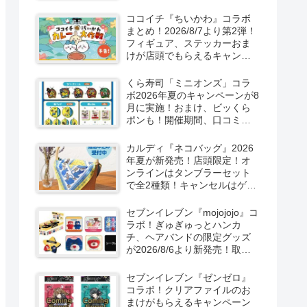
取扱店舗はどこ？東方
LostWordのプラモ風アクキ
ココイチ『ちいかわ』コラボ
ー、カラビナ、クリアファイ
まとめ！2026/8/7より第2弾！
ルが2026/8/7より新発売！
フィギュア、ステッカーおま
けが店頭でもらえるキャンペ
ーン！抽選でグッズも当た
る！
くら寿司「ミニオンズ」コラ
ボ2026年夏のキャンペーンが8
月に実施！おまけ、ビッくら
ポンも！開催期間、口コミ、
売り切れまとめ！
カルディ『ネコバッグ』2026
年夏が新発売！店頭限定！オ
ンラインはタンブラーセット
で全2種類！キャンセルはゲリ
ラ販売も実施！
セブンイレブン『mojojojo』コ
ラボ！ぎゅぎゅっとハンカ
チ、ヘアバンドの限定グッズ
が2026/8/6より新発売！取扱
店はどこ？シークレットも！
セブンイレブン『ゼンゼロ』
コラボ！クリアファイルのお
まけがもらえるキャンペーン