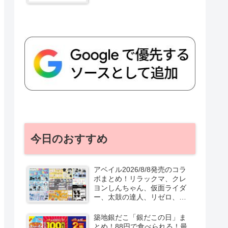
今日のおすすめ
アベイル2026/8/8発売のコラ
ボまとめ！リラックマ、クレ
ヨンしんちゃん、仮面ライダ
ー、太鼓の達人、リゼロ、テ
ニプリ、スターウォーズも♡
口コミ、入荷数、行列、売り
築地銀だこ「銀だこの日」ま
切れ、整理券は？
とめ！88円で食べられる！最