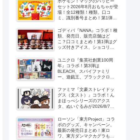
ポケモン！マックのハッピー
セット2026年8月おもちゃが登
場！全12種類！種類、口コ
ミ、識別番号まとめ！第1弾は
8月7日より！
ゴディバ『NANA』コラボ！種
類、発売日、販売店舗はど
こ？口コミまとめ！第1弾はグ
ッズ付きアイス、ショコリキ
サー、タンブラーが2026/8/7
より新発売！第2弾は限定チョ
ユニクロ『集英社創業100周
コレートなどが2026年10月？
年』コラボ！第3弾は
再販売は？
BLEACH、スパイファミリ
ー、遊戯王、ブラッククロー
バー、マッシュルの5作品13柄
の半袖Tシャツが2026/8/7より
ファミマ『文豪ストレイドッ
新発売！
グス（文スト）』コラボ！ん
まほっぺシリーズのアクス
タ、ぬいぐるみが2026/8/7～
新発売！取扱店はどこ？
ローソン「東方Project」コラ
ボのグッズ、キャンペーン、
最新の発売日まとめ！東ロ
ワ、東方ダンマクカグラも！