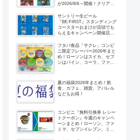
が2026/8/6～開催！クリアカ
ード付き明治チョコも新発
売！
サントリー生ビール
『BE:FIRST』スタンディング
コースターおまけが店頭でも
らえるキャンペーン開催店は
どこ？2026/8/4～コンビニ限
定で6種類！見分け方！セブ
フタバ食品「サクレ」コンビ
ン、ファミマ、ローソン、デ
ニ限定フレーバー2026年まと
イリーヤマザキ、ミニストッ
め！ローソンはスイカ、セブ
プなどで！クーラーバッグ
ンはパイン、コーラ、ファミ
も！
マはソルティライチ！種類・
口コミ！
夏の福袋2026年まとめ！飲
食、カフェ、雑貨、アパレル
などもお得！
コンビニ『無料引換券 レシー
トクーポン』今週のキャンペ
ーンまとめ！ローソン、ファ
ミマ、セブンイレブン、ミニ
ストップも！