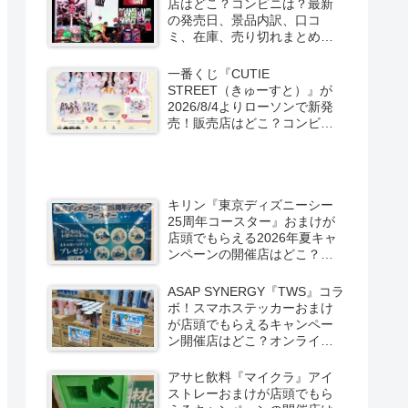
店はどこ？コンビニは？最新
の発売日、景品内訳、口コ
ミ、在庫、売り切れまとめ！
スパイダーマン：ブランド・
ニュー・デイが2026/8/7より
一番くじ『CUTIE
ローソン、ファミマなどで新
STREET（きゅーすと）』が
発売！
2026/8/4よりローソンで新発
売！販売店はどこ？コンビニ
は？景品内訳、口コミ、在
庫、売り切れまとめ！コンビ
ニではキャンペーンも？しま
むら系列アベイルも！
キリン『東京ディズニーシー
25周年コースター』おまけが
店頭でもらえる2026年夏キャ
ンペーンの開催店はどこ？全6
種類でグーフィー、ドナル
ド、チップとデールなども！
ASAP SYNERGY『TWS』コラ
ボ！スマホステッカーおまけ
が店頭でもらえるキャンペー
ン開催店はどこ？オンライン
はグッズも！限定缶もドンキ
などで新発売！
アサヒ飲料『マイクラ』アイ
ストレーおまけが店頭でもら