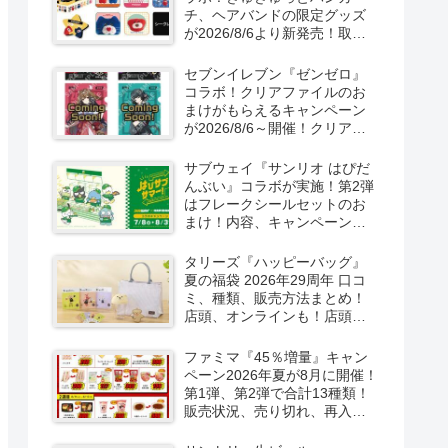
チ、ヘアバンドの限定グッズ
が2026/8/6より新発売！取扱
店はどこ？シークレットも！
セブンイレブン『ゼンゼロ』
コラボ！クリアファイルのお
まけがもらえるキャンペーン
が2026/8/6～開催！クリアカ
ード付き明治チョコも新発
売！
サブウェイ『サンリオ はぴだ
んぶい』コラボが実施！第2弾
はフレークシールセットのお
まけ！内容、キャンペーンま
とめ！
タリーズ『ハッピーバッグ』
夏の福袋 2026年29周年 口コ
ミ、種類、販売方法まとめ！
店頭、オンラインも！店頭と
オンラインで！
ファミマ『45％増量』キャン
ペーン2026年夏が8月に開催！
第1弾、第2弾で合計13種類！
販売状況、売り切れ、再入荷
は？