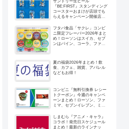
サントリー生ビール
『BE:FIRST』スタンディング
コースターおまけが店頭でも
らえるキャンペーン開催店は
どこ？2026/8/4～コンビニ限
定で6種類！見分け方！セブ
フタバ食品「サクレ」コンビ
ン、ファミマ、ローソン、デ
ニ限定フレーバー2026年まと
イリーヤマザキ、ミニストッ
め！ローソンはスイカ、セブ
プなどで！クーラーバッグ
ンはパイン、コーラ、ファミ
も！
マはソルティライチ！種類・
口コミ！
夏の福袋2026年まとめ！飲
食、カフェ、雑貨、アパレル
などもお得！
コンビニ『無料引換券 レシー
トクーポン』今週のキャンペ
ーンまとめ！ローソン、ファ
ミマ、セブンイレブン、ミニ
ストップも！
しまむら『アニメ・キャラ』
コラボ！発売日スケジュール
まとめ！最新のラインナッ