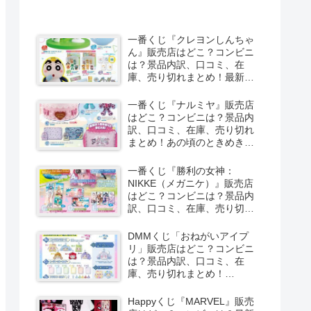
一番くじ『クレヨンしんちゃ
ん』販売店はどこ？コンビニ
は？景品内訳、口コミ、在
庫、売り切れまとめ！最新は
夏のバケーションだゾが
2026/8/8より新発売！
一番くじ『ナルミヤ』販売店
はどこ？コンビニは？景品内
訳、口コミ、在庫、売り切れ
まとめ！あの頃のときめきメ
モリーズが2026/8/8よりファ
ミマで新発売！しまむら系列
一番くじ『勝利の女神：
のアベイルも！
NIKKE（メガニケ）』販売店
はどこ？コンビニは？景品内
訳、口コミ、在庫、売り切れ
まとめ！最新は
CHAPTER8（第8弾）が
DMMくじ「おねがいアイプ
2026/8/8より新発売！
リ」販売店はどこ？コンビニ
は？景品内訳、口コミ、在
庫、売り切れまとめ！
2026/8/7よりローソンなどで
新発売！
Happyくじ『MARVEL』販売