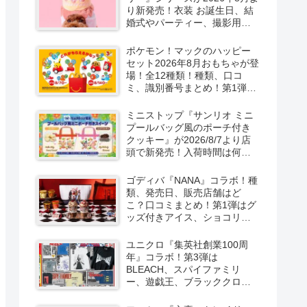
り新発売！衣装 お誕生日、結
婚式やパーティー、撮影用グ
ッズも！
ポケモン！マックのハッピー
セット2026年8月おもちゃが登
場！全12種類！種類、口コ
ミ、識別番号まとめ！第1弾は
8月7日より！
ミニストップ『サンリオ ミニ
プールバッグ風のポーチ付き
クッキー』が2026/8/7より店
頭で新発売！入荷時間は何
時？オンライン先行販売も実
施！キティ&ダニエル、マイメ
ゴディバ『NANA』コラボ！種
ロ＆クロミの2種類！
類、発売日、販売店舗はど
こ？口コミまとめ！第1弾はグ
ッズ付きアイス、ショコリキ
サー、タンブラーが2026/8/7
より新発売！第2弾は限定チョ
ユニクロ『集英社創業100周
コレートなどが2026年10月？
年』コラボ！第3弾は
再販売は？
BLEACH、スパイファミリ
ー、遊戯王、ブラッククロー
バー、マッシュルの5作品13柄
の半袖Tシャツが2026/8/7より