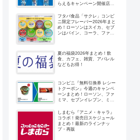
らえるキャンペーン開催店は
どこ？2026/8/4～コンビニ限
定で6種類！見分け方！セブ
フタバ食品「サクレ」コンビ
ン、ファミマ、ローソン、デ
ニ限定フレーバー2026年まと
イリーヤマザキ、ミニストッ
め！ローソンはスイカ、セブ
プなどで！クーラーバッグ
ンはパイン、コーラ、ファミ
も！
マはソルティライチ！種類・
口コミ！
夏の福袋2026年まとめ！飲
食、カフェ、雑貨、アパレル
などもお得！
コンビニ『無料引換券 レシー
トクーポン』今週のキャンペ
ーンまとめ！ローソン、ファ
ミマ、セブンイレブン、ミニ
ストップも！
しまむら『アニメ・キャラ』
コラボ！発売日スケジュール
まとめ！最新のラインナッ
プ・再販