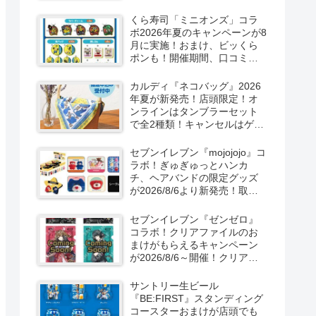
ーン！抽選でグッズも当た
る！
くら寿司「ミニオンズ」コラ
ボ2026年夏のキャンペーンが8
月に実施！おまけ、ビッくら
ポンも！開催期間、口コミ、
売り切れまとめ！
カルディ『ネコバッグ』2026
年夏が新発売！店頭限定！オ
ンラインはタンブラーセット
で全2種類！キャンセルはゲリ
ラ販売も実施！
セブンイレブン『mojojojo』コ
ラボ！ぎゅぎゅっとハンカ
チ、ヘアバンドの限定グッズ
が2026/8/6より新発売！取扱
店はどこ？シークレットも！
セブンイレブン『ゼンゼロ』
コラボ！クリアファイルのお
まけがもらえるキャンペーン
が2026/8/6～開催！クリアカ
ード付き明治チョコも新発
売！
サントリー生ビール
『BE:FIRST』スタンディング
コースターおまけが店頭でも