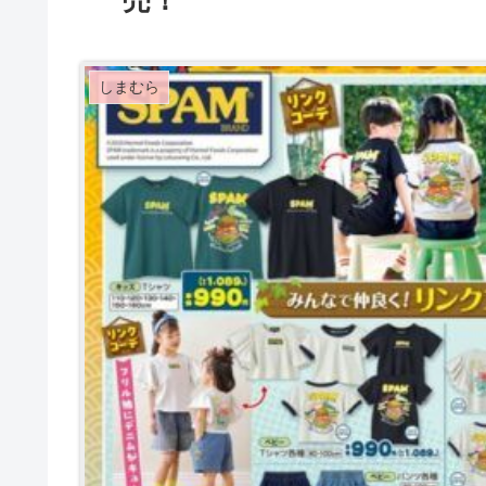
売！
しまむら