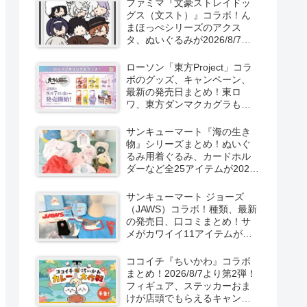
ファミマ『文豪ストレイドッ
新発売！
グス（文スト）』コラボ！ん
まほっぺシリーズのアクス
タ、ぬいぐるみが2026/8/7～
新発売！取扱店はどこ？
ローソン「東方Project」コラ
ボのグッズ、キャンペーン、
最新の発売日まとめ！東ロ
ワ、東方ダンマクカグラも！
取扱店舗はどこ？東方
LostWordのプラモ風アクキ
サンキューマート『海の生き
ー、カラビナ、クリアファイ
物』シリーズまとめ！ぬいぐ
ルが2026/8/7より新発売！
るみ用着ぐるみ、カードホル
ダーなど全25アイテムが2026
年8月より新発売！サイズ、口
コミ！
サンキューマート ジョーズ
（JAWS）コラボ！種類、最新
の発売日、口コミまとめ！サ
メがカワイイ11アイテムが
2026年夏より新発売！
ココイチ『ちいかわ』コラボ
まとめ！2026/8/7より第2弾！
フィギュア、ステッカーおま
けが店頭でもらえるキャンペ