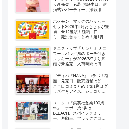
り新発売！衣装 お誕生日、結
婚式やパーティー、撮影用グ
ッズも！
ポケモン！マックのハッピー
セット2026年8月おもちゃが登
場！全12種類！種類、口コ
ミ、識別番号まとめ！第1弾は
8月7日より！
ミニストップ『サンリオ ミニ
プールバッグ風のポーチ付き
クッキー』が2026/8/7より店
頭で新発売！入荷時間は何
時？オンライン先行販売も実
施！キティ&ダニエル、マイメ
ゴディバ『NANA』コラボ！種
ロ＆クロミの2種類！
類、発売日、販売店舗はど
こ？口コミまとめ！第1弾はグ
ッズ付きアイス、ショコリキ
サー、タンブラーが2026/8/7
より新発売！第2弾は限定チョ
ユニクロ『集英社創業100周
コレートなどが2026年10月？
年』コラボ！第3弾は
再販売は？
BLEACH、スパイファミリ
ー、遊戯王、ブラッククロー
バー、マッシュルの5作品13柄
の半袖Tシャツが2026/8/7より