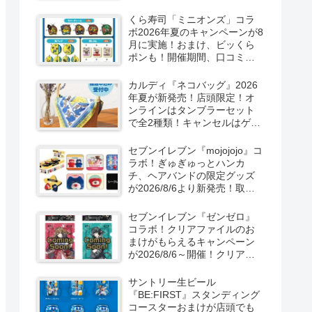
ーン！抽選でグッズも当た
る！
くら寿司「ミニオンズ」コラ
ボ2026年夏のキャンペーンが8
月に実施！おまけ、ビッくら
ポンも！開催期間、口コミ、
売り切れまとめ！
カルディ『ネコバッグ』2026
年夏が新発売！店頭限定！オ
ンラインはタンブラーセット
で全2種類！キャンセルはゲリ
ラ販売も実施！
セブンイレブン『mojojojo』コ
ラボ！ぎゅぎゅっとハンカ
チ、ヘアバンドの限定グッズ
が2026/8/6より新発売！取扱
店はどこ？シークレットも！
セブンイレブン『ゼンゼロ』
コラボ！クリアファイルのお
まけがもらえるキャンペーン
が2026/8/6～開催！クリアカ
ード付き明治チョコも新発
売！
サントリー生ビール
『BE:FIRST』スタンディング
コースターおまけが店頭でも