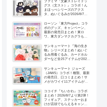
ファミマ『文豪ストレイドッ
新発売！
グス（文スト）』コラボ！ん
まほっぺシリーズのアクス
タ、ぬいぐるみが2026/8/7～
新発売！取扱店はどこ？
ローソン「東方Project」コラ
ボのグッズ、キャンペーン、
最新の発売日まとめ！東ロ
ワ、東方ダンマクカグラも！
取扱店舗はどこ？東方
LostWordのプラモ風アクキ
サンキューマート『海の生き
ー、カラビナ、クリアファイ
物』シリーズまとめ！ぬいぐ
ルが2026/8/7より新発売！
るみ用着ぐるみ、カードホル
ダーなど全25アイテムが2026
年8月より新発売！サイズ、口
コミ！
サンキューマート ジョーズ
（JAWS）コラボ！種類、最新
の発売日、口コミまとめ！サ
メがカワイイ11アイテムが
2026年夏より新発売！
ココイチ『ちいかわ』コラボ
まとめ！2026/8/7より第2弾！
フィギュア、ステッカーおま
けが店頭でもらえるキャンペ