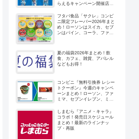
らえるキャンペーン開催店は
どこ？2026/8/4～コンビニ限
定で6種類！見分け方！セブ
フタバ食品「サクレ」コンビ
ン、ファミマ、ローソン、デ
ニ限定フレーバー2026年まと
イリーヤマザキ、ミニストッ
め！ローソンはスイカ、セブ
プなどで！クーラーバッグ
ンはパイン、コーラ、ファミ
も！
マはソルティライチ！種類・
口コミ！
夏の福袋2026年まとめ！飲
食、カフェ、雑貨、アパレル
などもお得！
コンビニ『無料引換券 レシー
トクーポン』今週のキャンペ
ーンまとめ！ローソン、ファ
ミマ、セブンイレブン、ミニ
ストップも！
しまむら『アニメ・キャラ』
コラボ！発売日スケジュール
まとめ！最新のラインナッ
プ・再販