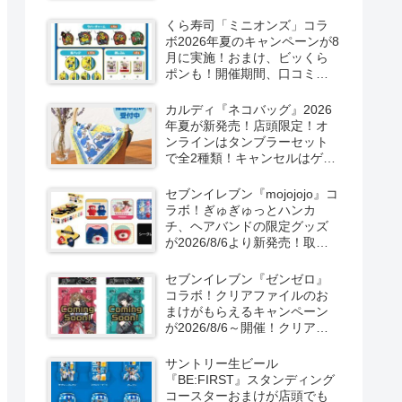
ーン！抽選でグッズも当た
る！
くら寿司「ミニオンズ」コラ
ボ2026年夏のキャンペーンが8
月に実施！おまけ、ビッくら
ポンも！開催期間、口コミ、
売り切れまとめ！
カルディ『ネコバッグ』2026
年夏が新発売！店頭限定！オ
ンラインはタンブラーセット
で全2種類！キャンセルはゲリ
ラ販売も実施！
セブンイレブン『mojojojo』コ
ラボ！ぎゅぎゅっとハンカ
チ、ヘアバンドの限定グッズ
が2026/8/6より新発売！取扱
店はどこ？シークレットも！
セブンイレブン『ゼンゼロ』
コラボ！クリアファイルのお
まけがもらえるキャンペーン
が2026/8/6～開催！クリアカ
ード付き明治チョコも新発
売！
サントリー生ビール
『BE:FIRST』スタンディング
コースターおまけが店頭でも