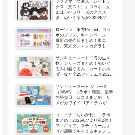
ファミマ『文豪ストレイドッ
新発売！
グス（文スト）』コラボ！ん
まほっぺシリーズのアクス
タ、ぬいぐるみが2026/8/7～
新発売！取扱店はどこ？
ローソン「東方Project」コラ
ボのグッズ、キャンペーン、
最新の発売日まとめ！東ロ
ワ、東方ダンマクカグラも！
取扱店舗はどこ？東方
LostWordのプラモ風アクキ
サンキューマート『海の生き
ー、カラビナ、クリアファイ
物』シリーズまとめ！ぬいぐ
ルが2026/8/7より新発売！
るみ用着ぐるみ、カードホル
ダーなど全25アイテムが2026
年8月より新発売！サイズ、口
コミ！
サンキューマート ジョーズ
（JAWS）コラボ！種類、最新
の発売日、口コミまとめ！サ
メがカワイイ11アイテムが
2026年夏より新発売！
ココイチ『ちいかわ』コラボ
まとめ！2026/8/7より第2弾！
フィギュア、ステッカーおま
けが店頭でもらえるキャンペ