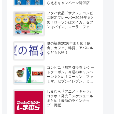
らえるキャンペーン開催店は
どこ？2026/8/4～コンビニ限
定で6種類！見分け方！セブ
フタバ食品「サクレ」コンビ
ン、ファミマ、ローソン、デ
ニ限定フレーバー2026年まと
イリーヤマザキ、ミニストッ
め！ローソンはスイカ、セブ
プなどで！クーラーバッグ
ンはパイン、コーラ、ファミ
も！
マはソルティライチ！種類・
口コミ！
夏の福袋2026年まとめ！飲
食、カフェ、雑貨、アパレル
などもお得！
コンビニ『無料引換券 レシー
トクーポン』今週のキャンペ
ーンまとめ！ローソン、ファ
ミマ、セブンイレブン、ミニ
ストップも！
しまむら『アニメ・キャラ』
コラボ！発売日スケジュール
まとめ！最新のラインナッ
プ・再販