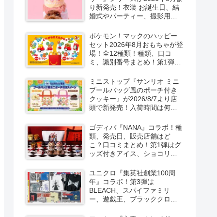
り新発売！衣装 お誕生日、結
婚式やパーティー、撮影用グ
ッズも！
ポケモン！マックのハッピー
セット2026年8月おもちゃが登
場！全12種類！種類、口コ
ミ、識別番号まとめ！第1弾は
8月7日より！
ミニストップ『サンリオ ミニ
プールバッグ風のポーチ付き
クッキー』が2026/8/7より店
頭で新発売！入荷時間は何
時？オンライン先行販売も実
施！キティ&ダニエル、マイメ
ゴディバ『NANA』コラボ！種
ロ＆クロミの2種類！
類、発売日、販売店舗はど
こ？口コミまとめ！第1弾はグ
ッズ付きアイス、ショコリキ
サー、タンブラーが2026/8/7
より新発売！第2弾は限定チョ
ユニクロ『集英社創業100周
コレートなどが2026年10月？
年』コラボ！第3弾は
再販売は？
BLEACH、スパイファミリ
ー、遊戯王、ブラッククロー
バー、マッシュルの5作品13柄
の半袖Tシャツが2026/8/7より