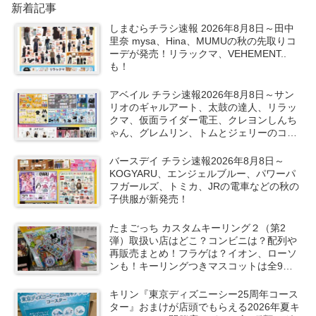
新着記事
しまむらチラシ速報 2026年8月8日～田中
里奈 mysa、Hina、MUMUの秋の先取りコ
ーデが発売！リラックマ、VEHEMENT..
も！
アベイル チラシ速報2026年8月8日～サン
リオのギャルアート、太鼓の達人、リラッ
クマ、仮面ライダー電王、クレヨンしんち
ゃん、グレムリン、トムとジェリーのコラ
ボや秋服が新発売！
バースデイ チラシ速報2026年8月8日～
KOGYARU、エンジェルブルー、パワーパ
フガールズ、トミカ、JRの電車などの秋の
子供服が新発売！
たまごっち カスタムキーリング２（第2
弾）取扱い店はどこ？コンビニは？配列や
再販売まとめ！フラゲは？イオン、ローソ
ンも！キーリングつきマスコットは全9種
類でシークレットも！
キリン『東京ディズニーシー25周年コース
ター』おまけが店頭でもらえる2026年夏キ