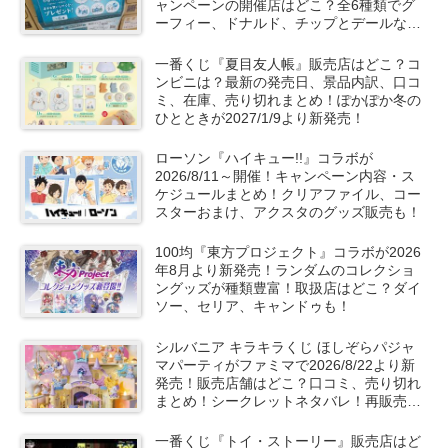
ャンペーンの開催店はどこ？全6種類でグ
ーフィー、ドナルド、チップとデールなど
も！
一番くじ『夏目友人帳』販売店はどこ？コ
ンビニは？最新の発売日、景品内訳、口コ
ミ、在庫、売り切れまとめ！ぽかぽか冬の
ひとときが2027/1/9より新発売！
ローソン『ハイキュー!!』コラボが
2026/8/11～開催！キャンペーン内容・ス
ケジュールまとめ！クリアファイル、コー
スターおまけ、アクスタのグッズ販売も！
100均『東方プロジェクト』コラボが2026
年8月より新発売！ランダムのコレクショ
ングッズが種類豊富！取扱店はどこ？ダイ
ソー、セリア、キャンドゥも！
シルバニア キラキラくじ ほしぞらパジャ
マパーティがファミマで2026/8/22より新
発売！販売店舗はどこ？口コミ、売り切れ
まとめ！シークレットネタバレ！再販売
は？
一番くじ『トイ・ストーリー』販売店はど