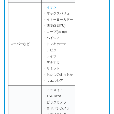
・
イオン
・マックスバリュ
・イトーヨーカドー
・西友(SEIYU)
・コープ(co-op)
・ベイシア
スーパーなど
・ドンキホーテ
・アピタ
・ライフ
・マルナカ
・サミット
・おかしのまちおか
・ウエルシア
・アニメイト
・TSUTAYA
・ビックカメラ
・ヨドバシカメラ