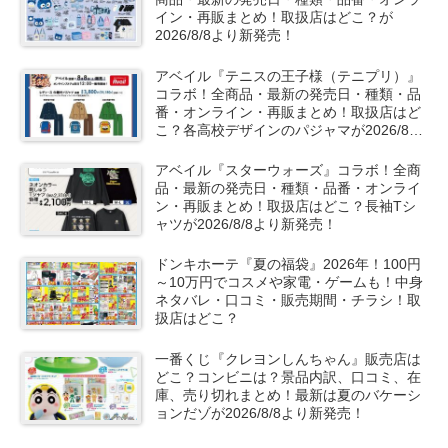
イン・再販まとめ！取扱店はどこ？が
2026/8/8より新発売！
アベイル『テニスの王子様（テニプリ）』
コラボ！全商品・最新の発売日・種類・品
番・オンライン・再販まとめ！取扱店はど
こ？各高校デザインのパジャマが2026/8/8
より新発売！
アベイル『スターウォーズ』コラボ！全商
品・最新の発売日・種類・品番・オンライ
ン・再販まとめ！取扱店はどこ？長袖Tシ
ャツが2026/8/8より新発売！
ドンキホーテ『夏の福袋』2026年！100円
～10万円でコスメや家電・ゲームも！中身
ネタバレ・口コミ・販売期間・チラシ！取
扱店はどこ？
一番くじ『クレヨンしんちゃん』販売店は
どこ？コンビニは？景品内訳、口コミ、在
庫、売り切れまとめ！最新は夏のバケーシ
ョンだゾが2026/8/8より新発売！