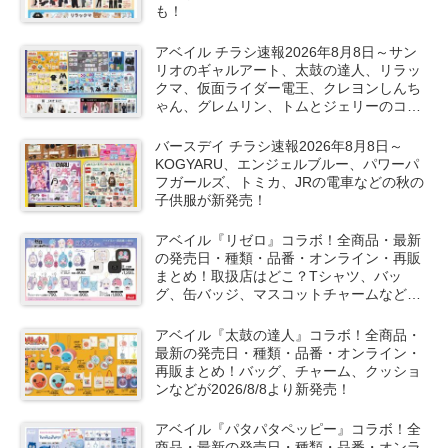
も！
アベイル チラシ速報2026年8月8日～サン
リオのギャルアート、太鼓の達人、リラッ
クマ、仮面ライダー電王、クレヨンしんち
ゃん、グレムリン、トムとジェリーのコラ
ボや秋服が新発売！
バースデイ チラシ速報2026年8月8日～
KOGYARU、エンジェルブルー、パワーパ
フガールズ、トミカ、JRの電車などの秋の
子供服が新発売！
アベイル『リゼロ』コラボ！全商品・最新
の発売日・種類・品番・オンライン・再販
まとめ！取扱店はどこ？Tシャツ、バッ
グ、缶バッジ、マスコットチャームなどが
2026/8/8より新発売！
アベイル『太鼓の達人』コラボ！全商品・
最新の発売日・種類・品番・オンライン・
再販まとめ！バッグ、チャーム、クッショ
ンなどが2026/8/8より新発売！
アベイル『パタパタペッピー』コラボ！全
商品・最新の発売日・種類・品番・オンラ