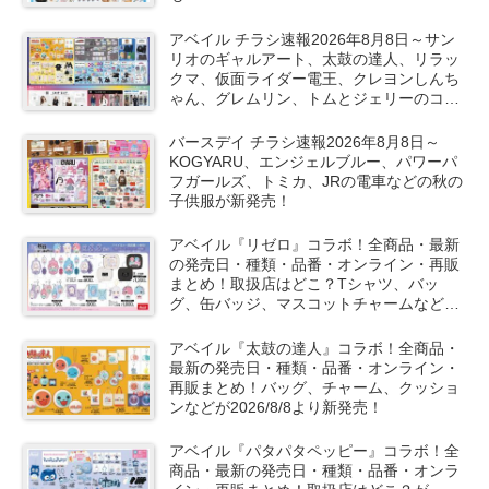
アベイル チラシ速報2026年8月8日～サン
リオのギャルアート、太鼓の達人、リラッ
クマ、仮面ライダー電王、クレヨンしんち
ゃん、グレムリン、トムとジェリーのコラ
ボや秋服が新発売！
バースデイ チラシ速報2026年8月8日～
KOGYARU、エンジェルブルー、パワーパ
フガールズ、トミカ、JRの電車などの秋の
子供服が新発売！
アベイル『リゼロ』コラボ！全商品・最新
の発売日・種類・品番・オンライン・再販
まとめ！取扱店はどこ？Tシャツ、バッ
グ、缶バッジ、マスコットチャームなどが
2026/8/8より新発売！
アベイル『太鼓の達人』コラボ！全商品・
最新の発売日・種類・品番・オンライン・
再販まとめ！バッグ、チャーム、クッショ
ンなどが2026/8/8より新発売！
アベイル『パタパタペッピー』コラボ！全
商品・最新の発売日・種類・品番・オンラ