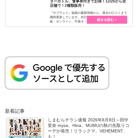
ターボトル、食事券付きでお得！12/26から全
店舗で！2種類販売！
『サブウェイ』福袋の最新情報から、過去の口コミまで
随時更新しています。先行販売・予約、販売方法、通
販・オンライン、中身ネ・・・続きを読む
新着記事
しまむらチラシ速報 2026年8月8日～田中
里奈 mysa、Hina、MUMUの秋の先取りコ
ーデが発売！リラックマ、VEHEMENT..
も！