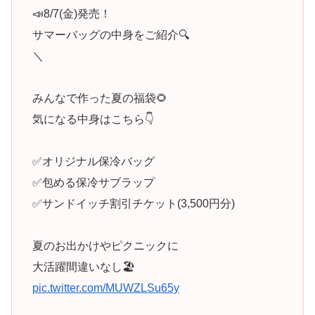
📣8/7(金)発売！
サマーバッグの中身をご紹介🔍
＼
みんなで作った夏の福袋🌻
気になる中身はこちら👇
✅オリジナル保冷バッグ
✅包める保冷サブラップ
✅サンドイッチ割引チケット(3,500円分)
夏のお出かけやピクニックに
大活躍間違いなし🏖️
pic.twitter.com/MUWZLSu65y