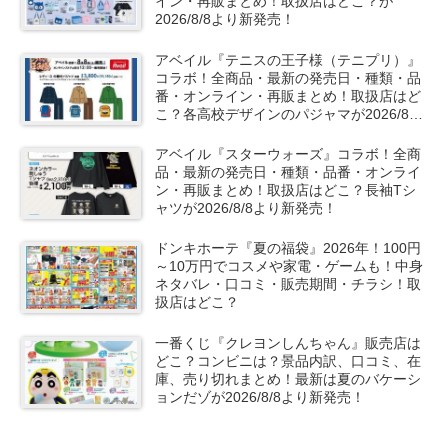
イン・再販まとめ！取扱店はどこ？が
2026/8/8より新発売！
アベイル『テニスの王子様（テニプリ）』
コラボ！全商品・最新の発売日・種類・品
番・オンライン・再販まとめ！取扱店はど
こ？各高校デザインのパジャマが2026/8/8
より新発売！
アベイル『スターウォーズ』コラボ！全商
品・最新の発売日・種類・品番・オンライ
ン・再販まとめ！取扱店はどこ？長袖Tシ
ャツが2026/8/8より新発売！
ドンキホーテ『夏の福袋』2026年！100円
～10万円でコスメや家電・ゲームも！中身
ネタバレ・口コミ・販売期間・チラシ！取
扱店はどこ？
一番くじ『クレヨンしんちゃん』販売店は
どこ？コンビニは？景品内訳、口コミ、在
庫、売り切れまとめ！最新は夏のバケーシ
ョンだゾが2026/8/8より新発売！