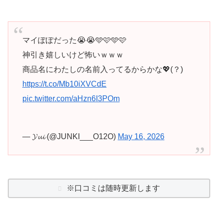
マイぽぽだった😭😭🩵🩷🩵🩷
神引き嬉しいけど怖いｗｗｗ
商品名にわたしの名前入ってるからかな💖(？)
https://t.co/Mb10iXVCdE
pic.twitter.com/aHzn6I3POm
— 𝓨𝓾𝓲 (@JUNKI___O12O)
May 16, 2026
※口コミは随時更新します