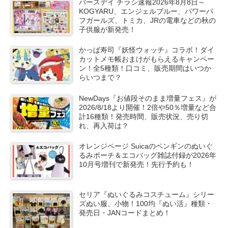
バースデイ チラシ速報2026年8月8日～
KOGYARU、エンジェルブルー、パワーパ
フガールズ、トミカ、JRの電車などの秋の
子供服が新発売！
かっぱ寿司『妖怪ウォッチ』コラボ！ダイ
カットメモ帳おまけがもらえるキャンペー
ン！全5種類！口コミ、販売期間はいつか
らいつまで？
NewDays『お値段そのまま増量フェス』が
2026/8/18より開催！2倍や50％増量など合
計16種類！発売時間、販売状況、売り切
れ、再入荷は？
オレンジページ Suicaのペンギンのぬいぐ
るみポーチ＆エコバッグ雑誌付録が2026年
10月号増刊で新発売！先行予約も！
セリア『ぬいぐるみコスチューム』シリー
ズぬい服、小物！100均『ぬい活』種類・
発売日・JANコードまとめ！