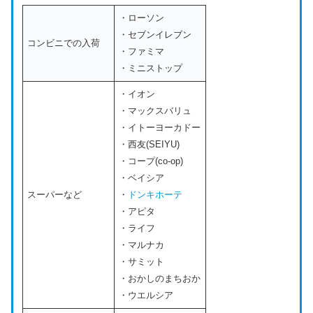
・ローソン
・セブンイレブン
コンビニでの入荷
・ファミマ
・ミニストップ
・イオン
・マックスバリュ
・イトーヨーカドー
・西友(SEIYU)
・コープ(co-op)
・ベイシア
スーパーなど
・
ドンキホーテ
・アピタ
・ライフ
・マルナカ
・サミット
・おかしのまちおか
・ウエルシア