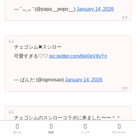
— ˘ ᴗ ̫ ᴗ ˘ (@papa__popo__)
January 14, 2026
チェゴシム✖︎スシロー
可愛すぎる♡♡
pic.twitter.com/bkj0pV8vYn
— ぱんだ (@oginosao)
January 14, 2026
チェゴシムのスシローコラボに来ました〜〜＾＾
初めてスシローで１万使った✌️(˶ ᵔ ̫ ᵔ ˶)
ホーム
検索
トップ
サイドバー
ステッカーは４種類が限界でした！➰✨