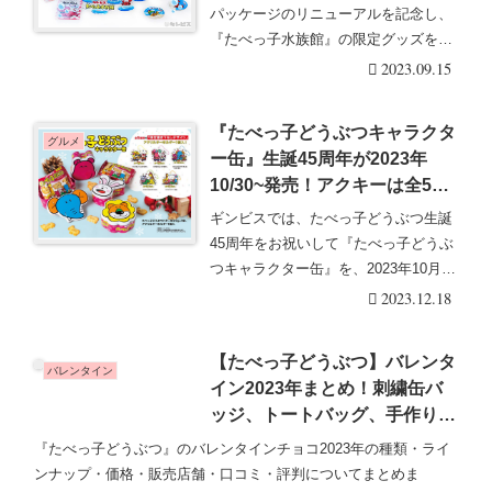
ー、ポーチ、エコバッグも！
パッケージのリニューアルを記念し、
『たべっ子水族館』の限定グッズを
2023年9月15日・・・続きを読む
2023.09.15
『たべっ子どうぶつキャラクタ
グルメ
ー缶』生誕45周年が2023年
10/30~発売！アクキーは全5種
類！販売店は？
ギンビスでは、たべっ子どうぶつ生誕
45周年をお祝いして『たべっ子どうぶ
つキャラクター缶』を、2023年10月30
日（月）・・・続きを読む
2023.12.18
【たべっ子どうぶつ】バレンタ
バレンタイン
イン2023年まとめ！刺繍缶バ
ッジ、トートバッグ、手作りの
ためのクッキー型も！種類・販
『たべっ子どうぶつ』のバレンタインチョコ2023年の種類・ライ
売店舗・発売日・評判・口コ
ンナップ・価格・販売店舗・口コミ・評判についてまとめま