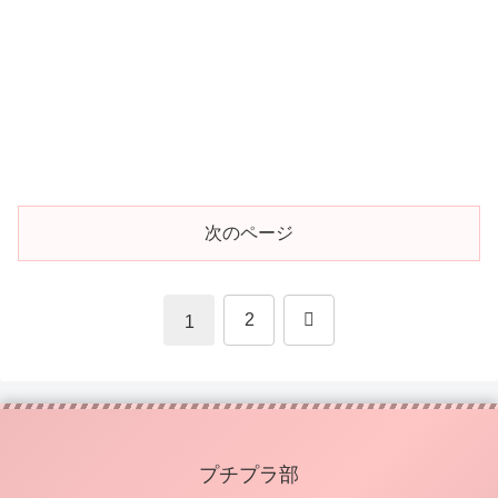
次のページ
次
2
1
へ
プチプラ部