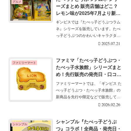
グルメ
ーズまとめ 販売店舗はどこ？
レモン味が2025年7月より新登
場！動物のかたちは全30種類入
ギンビスでは『たべっ子どうぶつラム
り！
ネ』シリーズを販売しています。たべ
っ子どうぶつのかわいいキャラクター
たちがグミになって・・・続きを読む
2025.07.21
ファミマ「たべっ子どうぶつ・
ファミリーマート
たべっ子水族館」シリーズまと
め！先行販売の発売日・口コ
ミ！
ファミリーマートでは、「ギンビス た
べっ子どうぶつ・たべっ子水族館」の
新商品を先行や限定などで販売してい
ます！ジッパー付・・・続きを読む
2026.02.26
シャンブル『たべっ子どうぶ
シャンブル
つ』コラボ！全商品・発売日・