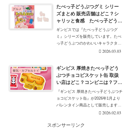
たべっ子どうぶつグミ シリー
グルメ
ズまとめ 販売店舗はどこ？シ
ャリッと食感 たべっ子どうぶ
つグミ ピーチ味が2026年3月
ギンビスでは『たべっ子どうぶつグ
より新登場
ミ』シリーズを販売しています。たべ
っ子どうぶつのかわいいキャラクター
たちがグミになって登・・・続きを読
2026.03.03
む
ギンビス 厚焼きたべっ子どう
食玩・カプセルトイ
ぶつチョコビスケット缶 取扱
い店はどこ？コンビニは？ファ
ミマ限定？2026年バレンタイ
『ギンビス 厚焼きたべっ子どうぶつチ
ンは馬と猫のビスケット缶が新
ョコビスケット缶』が2026年1月より
登場！
バレンタイン商品として販売します！
発売前から話・・・続きを読む
2026.02.03
スポンサーリンク