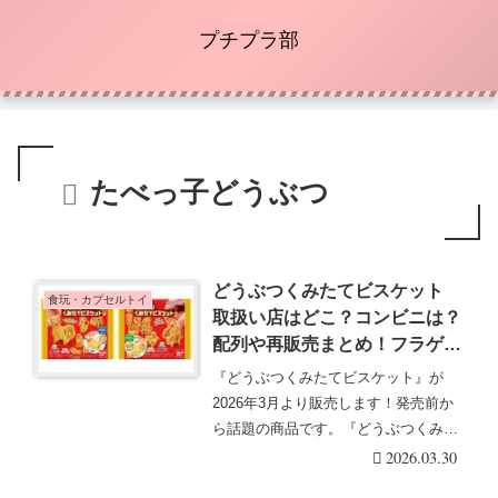
プチプラ部
たべっ子どうぶつ
どうぶつくみたてビスケット
食玩・カプセルトイ
取扱い店はどこ？コンビニは？
配列や再販売まとめ！フラゲ
は？イオン、ローソンも！組み
『どうぶつくみたてビスケット』が
立て型ビスケットは全102種
2026年3月より販売します！発売前か
類！
ら話題の商品です。『どうぶつくみた
てビスケット』シ・・・続きを読む
2026.03.30