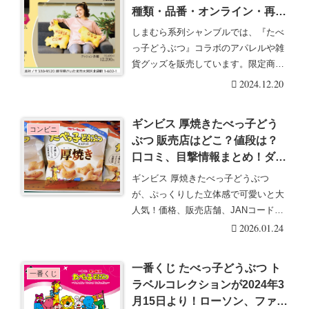
種類・品番・オンライン・再販
まとめ！取扱店はどこ？最新は
しまむら系列シャンブルでは、『たべ
ダイカットクッションが2024
っ子どうぶつ』コラボのアパレルや雑
年12月21日より
貨グッズを販売しています。限定商品
でファン必見です。・・・続きを読む
2024.12.20
ギンビス 厚焼きたべっ子どう
コンビニ
ぶつ 販売店はどこ？値段は？
口コミ、目撃情報まとめ！ダイ
ソー、コンビニも！
ギンビス 厚焼きたべっ子どうぶつ
が、ぷっくりした立体感で可愛いと大
人気！価格、販売店舗、JANコード、
販売期間などをま・・・続きを読む
2026.01.24
一番くじ たべっ子どうぶつ ト
一番くじ
ラベルコレクションが2024年3
月15日より！ローソン、ファミ