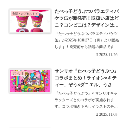
たべっ子どうぶつバラエティバ
食玩・カプセルトイ
ケツ缶が新発売！取扱い店はど
こ？コンビニは？デザインは全
4種類でオンライン販売も実
『たべっ子どうぶつバラエティバケツ
施！
缶』が2025年10月27日（月）より販売
します！発売前から話題の商品です。
『たべっ子・・・続きを読む
2025.11.26
サンリオ『たべっ子どうぶつ』
サンリオ
コラボまとめ！ライオン×キテ
ィー、ぞう×ダニエル、うさぎ×
マイメロなど10ペアが登場！グ
『たべっ子どうぶつ』× サンリオキャ
ッズ販売はどこ？キディランド
ラクターズとのコラボが実施されま
限定？
す。コラボ描き下ろしイラストのチー
ムが登場！『たべっ・・・続きを読む
2025.11.03