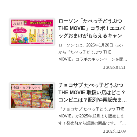
ローソン「たべっ子どうぶつ
おまけ
THE MOVIE」コラボ！エコバ
ッグおまけがもらえるキャンペ
ーンが2026/1/20より開催！全3
ローソンでは、2026年1月20日（火）
種類！対象商品は午後の紅茶！
から『たべっ子どうぶつ THE
MOVIE』コラボのキャンペーンを開催
します！対・・・続きを読む
2026.01.21
チョコサプ たべっ子どうぶつ
食玩・カプセルトイ
THE MOVIE 取扱い店はどこ？
コンビニは？配列や再販売まと
め！フラゲは？イオン、ローソ
『チョコサプ たべっ子どうぶつ THE
ンも！
MOVIE』が2025年12月より販売しま
す！発売前から話題の商品です。『チ
ョコ・・・続きを読む
2025.12.09