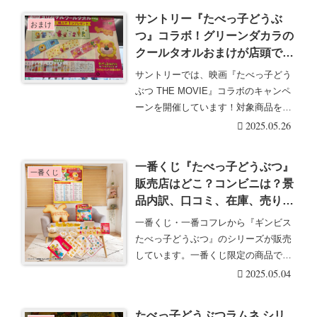
サントリー『たべっ子どうぶ
おまけ
つ』コラボ！グリーンダカラの
クールタオルおまけが店頭でも
らえるキャンペーン開催店はど
サントリーでは、映画『たべっ子どう
こ？
ぶつ THE MOVIE』コラボのキャンペ
ーンを開催しています！対象商品を購
入すると、・・・続きを読む
2025.05.26
一番くじ『たべっ子どうぶつ』
一番くじ
販売店はどこ？コンビニは？景
品内訳、口コミ、在庫、売り切
れ、最新の発売日まとめ！THE
一番くじ・一番コフレから『ギンビス
MOVIE～夢の映画コレクショ
たべっ子どうぶつ』のシリーズが販売
ン～が2025/5/3より新発売！フ
しています。一番くじ限定の商品で、
ァミマ、ローソンも！
コンビニやおもち・・・続きを読む
2025.05.04
たべっ子どうぶつラムネ シリ