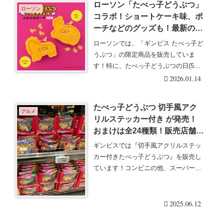
ローソン「たべっ子どうぶつ」
ローソン
コラボ！ショートケーキ味、ポ
ーチなどのグッズも！最新の発
売日、口コミ、販売期間はいつ
ローソンでは、「ギンビス たべっ子ど
まで？ライオンと猫のふわふわ
うぶつ」の限定商品を販売していま
ポーチムック本が2025/7/8より
す！特に、たべっ子どうぶつの日(5月5
新発売！
日)の前ころは・・・続きを読む
2026.01.14
たべっ子どうぶつ 切手風アク
グルメ
リルステッカー付き が発売！
おまけは全24種類！販売店舗は
どこ？第3弾が2025年6月より
ギンビスでは『切手風アクリルステッ
新発売！コンビニ、ヴィレヴァ
カー付きたべっ子どうぶつ』を販売し
ン、イオンも！
ています！コンビニの他、スーパーで
も展開してグッズ付・・・続きを読む
2025.06.12