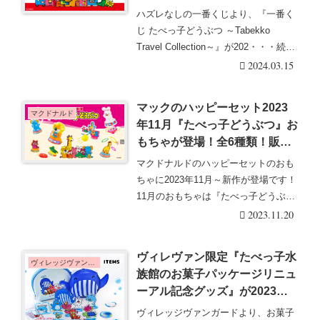
マなど！景品・販売店舗は？口
ハズレなしの一番くじより、『一番く
コミ・売り切れ・再販まとめ！
じ たべっ子どうぶつ ～Tabekko
Travel Collection～』が202・・・続き
を読む
2024.03.15
マックのハッピーセット2023
マクドナルド
年11月『たべっ子どうぶつ』お
もちゃが登場！全6種類！販売
期間はいつまで？
マクドナルドのハッピーセットのおも
ちゃに2023年11月～新作が登場です！
11月のおもちゃは『たべっ子どうぶ
つ』のコラボ・・・続きを読む
2023.11.20
ヴィレヴァン限定『たべっ子水
ヴィレッジヴァンガード
族館のお菓子パッケージリニュ
ーアル記念グッズ』が2023年
9/15~発売！アクスタ、アクキ
ヴィレッジヴァンガードより、お菓子