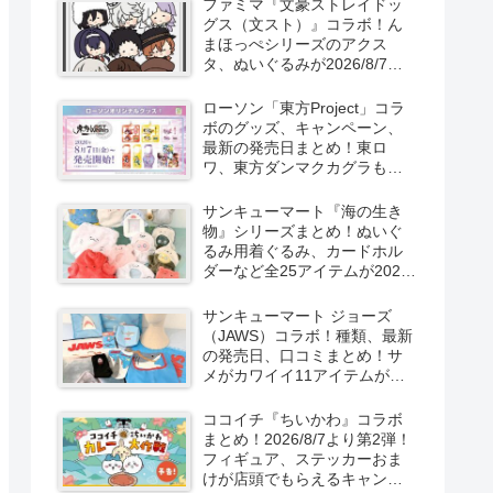
ファミマ『文豪ストレイドッ
新発売！
グス（文スト）』コラボ！ん
まほっぺシリーズのアクス
タ、ぬいぐるみが2026/8/7～
新発売！取扱店はどこ？
ローソン「東方Project」コラ
ボのグッズ、キャンペーン、
最新の発売日まとめ！東ロ
ワ、東方ダンマクカグラも！
取扱店舗はどこ？東方
LostWordのプラモ風アクキ
サンキューマート『海の生き
ー、カラビナ、クリアファイ
物』シリーズまとめ！ぬいぐ
ルが2026/8/7より新発売！
るみ用着ぐるみ、カードホル
ダーなど全25アイテムが2026
年8月より新発売！サイズ、口
コミ！
サンキューマート ジョーズ
（JAWS）コラボ！種類、最新
の発売日、口コミまとめ！サ
メがカワイイ11アイテムが
2026年夏より新発売！
ココイチ『ちいかわ』コラボ
まとめ！2026/8/7より第2弾！
フィギュア、ステッカーおま
けが店頭でもらえるキャンペ