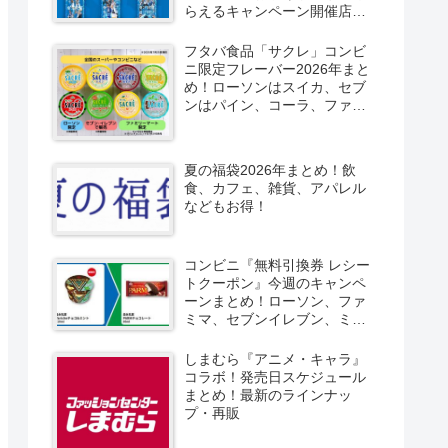
らえるキャンペーン開催店は
どこ？2026/8/4～コンビニ限
定で6種類！見分け方！セブ
フタバ食品「サクレ」コンビ
ン、ファミマ、ローソン、デ
ニ限定フレーバー2026年まと
イリーヤマザキ、ミニストッ
め！ローソンはスイカ、セブ
プなどで！クーラーバッグ
ンはパイン、コーラ、ファミ
も！
マはソルティライチ！種類・
口コミ！
夏の福袋2026年まとめ！飲
食、カフェ、雑貨、アパレル
などもお得！
コンビニ『無料引換券 レシー
トクーポン』今週のキャンペ
ーンまとめ！ローソン、ファ
ミマ、セブンイレブン、ミニ
ストップも！
しまむら『アニメ・キャラ』
コラボ！発売日スケジュール
まとめ！最新のラインナッ
プ・再販