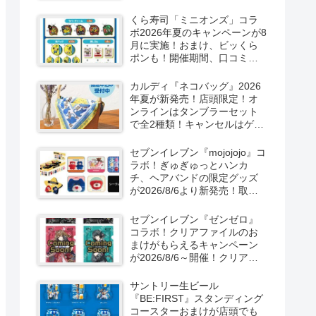
ーン！抽選でグッズも当た
る！
くら寿司「ミニオンズ」コラ
ボ2026年夏のキャンペーンが8
月に実施！おまけ、ビッくら
ポンも！開催期間、口コミ、
売り切れまとめ！
カルディ『ネコバッグ』2026
年夏が新発売！店頭限定！オ
ンラインはタンブラーセット
で全2種類！キャンセルはゲリ
ラ販売も実施！
セブンイレブン『mojojojo』コ
ラボ！ぎゅぎゅっとハンカ
チ、ヘアバンドの限定グッズ
が2026/8/6より新発売！取扱
店はどこ？シークレットも！
セブンイレブン『ゼンゼロ』
コラボ！クリアファイルのお
まけがもらえるキャンペーン
が2026/8/6～開催！クリアカ
ード付き明治チョコも新発
売！
サントリー生ビール
『BE:FIRST』スタンディング
コースターおまけが店頭でも