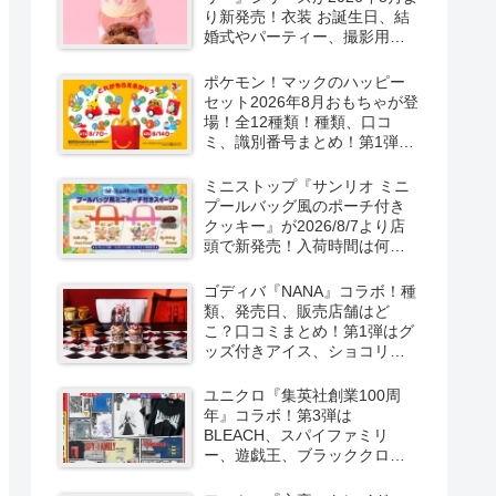
り新発売！衣装 お誕生日、結
婚式やパーティー、撮影用グ
ッズも！
ポケモン！マックのハッピー
セット2026年8月おもちゃが登
場！全12種類！種類、口コ
ミ、識別番号まとめ！第1弾は
8月7日より！
ミニストップ『サンリオ ミニ
プールバッグ風のポーチ付き
クッキー』が2026/8/7より店
頭で新発売！入荷時間は何
時？オンライン先行販売も実
施！キティ&ダニエル、マイメ
ゴディバ『NANA』コラボ！種
ロ＆クロミの2種類！
類、発売日、販売店舗はど
こ？口コミまとめ！第1弾はグ
ッズ付きアイス、ショコリキ
サー、タンブラーが2026/8/7
より新発売！第2弾は限定チョ
ユニクロ『集英社創業100周
コレートなどが2026年10月？
年』コラボ！第3弾は
再販売は？
BLEACH、スパイファミリ
ー、遊戯王、ブラッククロー
バー、マッシュルの5作品13柄
の半袖Tシャツが2026/8/7より