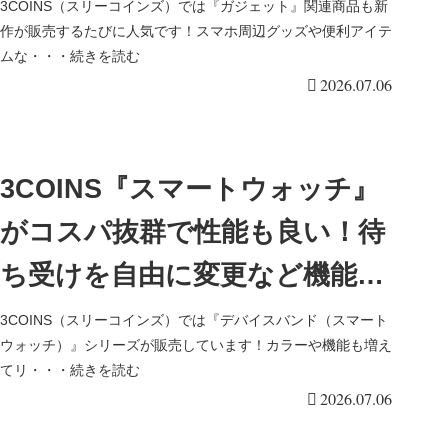
クーラー、スマホジェルパッ
3COINS（スリーコインズ）では『ガジェット』関連商品も新
作が販売するたびに人気です！スマホ周辺グッズや便利アイテ
ト、デバイスバンドも新発売！
ムな・・・続きを読む
2026.07.06
3COINS『スマートウォッチ』
がコスパ抜群で性能も良い！待
ち受けを自由に変更など機能も
増えて人気！最新の発売日、種
3COINS（スリーコインズ）では『デバイスバンド（スマート
ウォッチ）』シリーズが販売しています！カラーや機能も増え
類、口コミまとめ！2026/7/11よ
てリ・・・続きを読む
2026.07.06
り新発売！