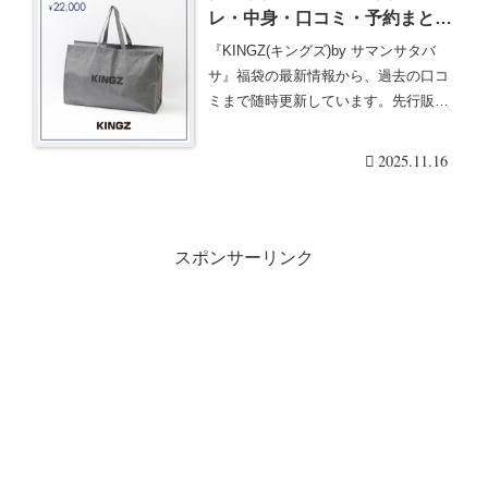
レ・中身・口コミ・予約まと
め！バッグ・財布・小物もハッ
『KINGZ(キングズ)by サマンサタバ
ピーバッグに！
サ』福袋の最新情報から、過去の口コ
ミまで随時更新しています。先行販
売・予約、販・・・続きを読む
2025.11.16
スポンサーリンク