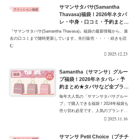
サマンサタバサ(Samantha
ファッション福袋
Thavasa)福袋！2026年ネタバ
レ・中身・口コミ・予約まと
め！
『サマンサタバサ(Samantha Thavasa)』福袋の最新情報から、過
去の口コミまで随時更新しています。先行販売・・・・続きを読
む
2025.12.23
Samantha（サマンサ）グルー
福袋
プ福袋！2026年ネタバレ・予
約まとめ★タバサなど全ブラン
ド！中身ネタバレ・口コミ・評
毎年大人気の「サマンサタバサグルー
判まとめ！
プ」で購入できる福袋！2024年福袋も
売り切れ必至です。人気のブランドが
ラインナップ！・・・続きを読む
2025.11.16
サマンサ Petit Choice（プチチ