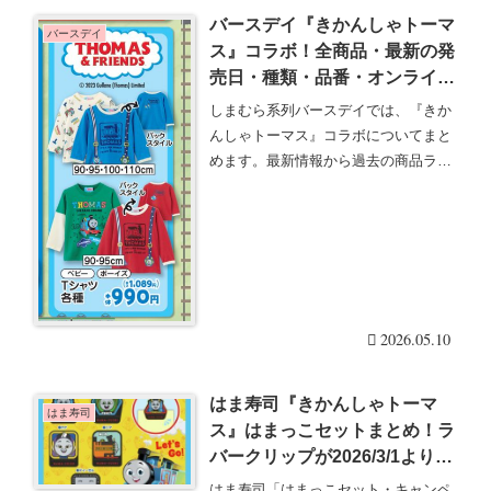
バースデイ『きかんしゃトーマ
バースデイ
ス』コラボ！全商品・最新の発
売日・種類・品番・オンライ
ン・再販まとめ！取扱店はど
しまむら系列バースデイでは、『きか
こ？スイムグッズが2026/3/10
んしゃトーマス』コラボについてまと
より新発売！
めます。最新情報から過去の商品ライ
ンナップ、発売日ス・・・続きを読む
2026.05.10
はま寿司『きかんしゃトーマ
はま寿司
ス』はまっこセットまとめ！ラ
バークリップが2026/3/1よりも
らえる！
はま寿司「はまっこセット・キャンペ