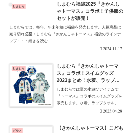
しまむら福袋2025『きかんし
しまむら
ゃトーマス』コラボ！子供服の
セットが販売！
しまむらでは、毎年、年末年始に福袋を発売します。人気商品は
売り切れ必至！しまむら『きかんしゃトーマス』福袋のラインナ
ップ・・・続きを読む
2024.11.17
しまむら『きかんしゃトーマ
しまむら
ス』コラボ！スイムグッズ
2023まとめ！水着、ラップタ
オル、ラッシュガードも！品
しまむらでは夏の水遊びアイテムで
番・種類・発売日！
『トーマス』コラボのスイムグッズを
販売します。水着、ラップタオル、ラ
ッシュガードなどもラ・・・続きを読
2023.04.28
む
【きかんしゃトーマス】こども
グルメ