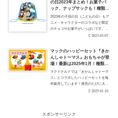
の日2023年まとめ！お菓子パ
ック、ナップサックも！種類・
販売店舗・発売日・評判・口コ
2023年の子供の日（こどもの日）もア
ミ！
ニメ・キャラクターのコラボなど限定
のチョコやお菓子がいっぱいです。
2023年は『き・・・続きを読む
2023.03.07
マックのハッピーセット『きか
マクドナルド
んしゃトーマス』おもちゃが登
場！最新は2025年1月！種類・
販売期間はいつまで？
マクドナルドでは『きかんしゃトーマ
ス』とコラボしたハッピーセットを毎
年販売しています！発売のたびに大人
気で、限定おもちゃ・・・続きを読む
2025.01.10
スポンサーリンク