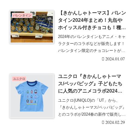
【きかんしゃトーマス】バレン
バレンタイン
タイン2024年まとめ！丸缶や
ホイッスル付きチョコも！種
類・販売店舗・発売日・評判・
2024年のバレンタインもアニメ・キャ
口コミ！
ラクターのコラボなどが販売します！
バレンタイン限定のチョコレートがい
っぱいです。2・・・続きを読む
2024.01.07
ユニクロ『きかんしゃトーマ
ユニクロ
ス/ペッパピッグ』子どもたち
に人気のアニメコラボ2024春T
シャツが2月26日に発売！マイ
ユニクロ(UNIQLO)の「UT」から、
スペシャルフレンズ！
『きかんしゃトーマス/ペッパピッグ』
とのコラボが2024春の新作で販売しま
す。『・・・続きを読む
2024.02.29