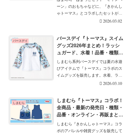
ーン」のおもちゃなどに、『きかんし
ゃトーマス』とコラボしたセットが販
売します。はま寿司・・・続きを読む
2026.03.02
バースデイ『トーマス』スイム
バースデイ
グッズ2026年まとめ！ラッシ
ュガード、水着！品番・種類・
発売日！
しまむら系列バースデイでは夏の水遊
びアイテムで『トーマス』コラボのス
イムグッズを販売します。水着、ラッ
シュガード、プール・・・続きを読む
2026.03.10
しまむら『トーマス』コラボ！
しまむら
全商品・最新の発売日・種類・
品番・オンライン・再販まと
め！取扱店はどこ？エプロンが
しまむら『きかんしゃトーマス』コラ
2026/1/28より新発売！
ボのアパレルや雑貨グッズを販売して