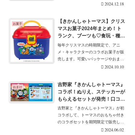
んしゃトーマス』福・・・続きを読む
2024.12.18
【きかんしゃトーマス】クリス
お菓子
マスお菓子2024年まとめ！ト
ランク、ブーツも♡食玩・種
類・取扱店はどこ？
毎年クリスマスの時期限定で、アニ
メ・キャラクターのコラボお菓子が販
売します。可愛いパッケージやおまけ
付きもラインナップ『・・・続きを読
2024.10.10
む
吉野家『きかんしゃトーマス』
おまけ
コラボ！ぬりえ、ステッカーが
もらえるセットが発売！口コミ
まとめ！
吉野家と『きかんしゃトーマス』が初
コラボして、トーマスのおもちゃ付き
のコラボセットを期間限定で販売して
います！可愛いグッ・・・続きを読む
2024.06.02