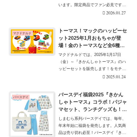
います。限定商品でファン必見です。
しまむら『きかんし・・・続きを読む
2026.01.27
トーマス！マックのハッピーセ
マクドナルド
ット2025年1月おもちゃが登
場！金のトーマスなど全6種
類！種類、口コミ、識別番号ま
マクドナルドでは、2025年1月17日
とめ！
（金）～『きかんしゃトーマス』のハ
ッピーセットを販売します！をモチー
フにしたグッズ・・・続きを読む
2025.01.24
バースデイ福袋2025『きかん
バースデイ
しゃトーマス』コラボ！パジャ
マセット、ランチグッズも！初
売りより店頭で！
しまむら系列バースデイでは、毎年、
年末年始に福袋を発売します。人気商
品は売り切れ必至！バースデイ『きか