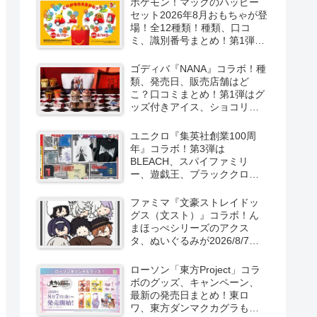
ポケモン！マックのハッピー
セット2026年8月おもちゃが登
場！全12種類！種類、口コ
ミ、識別番号まとめ！第1弾は
8月7日より！
ゴディバ『NANA』コラボ！種
類、発売日、販売店舗はど
こ？口コミまとめ！第1弾はグ
ッズ付きアイス、ショコリキ
サー、タンブラーが2026/8/7
より新発売！第2弾は限定チョ
ユニクロ『集英社創業100周
コレートなどが2026年10月？
年』コラボ！第3弾は
再販売は？
BLEACH、スパイファミリ
ー、遊戯王、ブラッククロー
バー、マッシュルの5作品13柄
の半袖Tシャツが2026/8/7より
ファミマ『文豪ストレイドッ
新発売！
グス（文スト）』コラボ！ん
まほっぺシリーズのアクス
タ、ぬいぐるみが2026/8/7～
新発売！取扱店はどこ？
ローソン「東方Project」コラ
ボのグッズ、キャンペーン、
最新の発売日まとめ！東ロ
ワ、東方ダンマクカグラも！