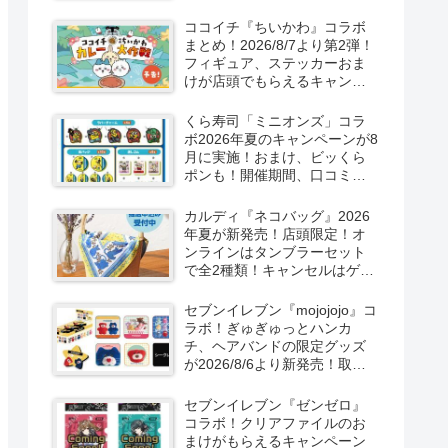
取扱店舗はどこ？東方
LostWordのプラモ風アクキ
ココイチ『ちいかわ』コラボ
ー、カラビナ、クリアファイ
まとめ！2026/8/7より第2弾！
ルが2026/8/7より新発売！
フィギュア、ステッカーおま
けが店頭でもらえるキャンペ
ーン！抽選でグッズも当た
る！
くら寿司「ミニオンズ」コラ
ボ2026年夏のキャンペーンが8
月に実施！おまけ、ビッくら
ポンも！開催期間、口コミ、
売り切れまとめ！
カルディ『ネコバッグ』2026
年夏が新発売！店頭限定！オ
ンラインはタンブラーセット
で全2種類！キャンセルはゲリ
ラ販売も実施！
セブンイレブン『mojojojo』コ
ラボ！ぎゅぎゅっとハンカ
チ、ヘアバンドの限定グッズ
が2026/8/6より新発売！取扱
店はどこ？シークレットも！
セブンイレブン『ゼンゼロ』
コラボ！クリアファイルのお
まけがもらえるキャンペーン