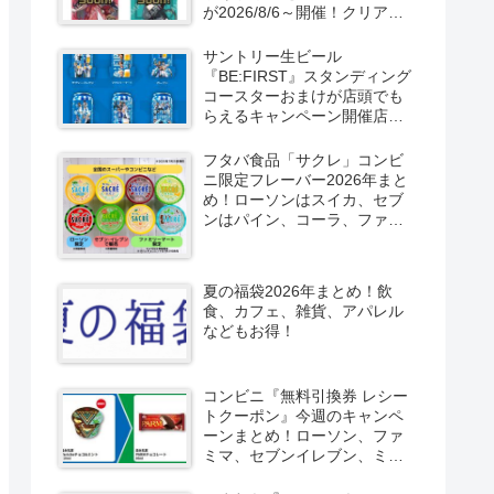
が2026/8/6～開催！クリアカ
ード付き明治チョコも新発
売！
サントリー生ビール
『BE:FIRST』スタンディング
コースターおまけが店頭でも
らえるキャンペーン開催店は
どこ？2026/8/4～コンビニ限
定で6種類！見分け方！セブ
フタバ食品「サクレ」コンビ
ン、ファミマ、ローソン、デ
ニ限定フレーバー2026年まと
イリーヤマザキ、ミニストッ
め！ローソンはスイカ、セブ
プなどで！クーラーバッグ
ンはパイン、コーラ、ファミ
も！
マはソルティライチ！種類・
口コミ！
夏の福袋2026年まとめ！飲
食、カフェ、雑貨、アパレル
などもお得！
コンビニ『無料引換券 レシー
トクーポン』今週のキャンペ
ーンまとめ！ローソン、ファ
ミマ、セブンイレブン、ミニ
ストップも！