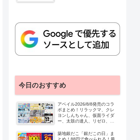
今日のおすすめ
アベイル2026/8/8発売のコラ
ボまとめ！リラックマ、クレ
ヨンしんちゃん、仮面ライダ
ー、太鼓の達人、リゼロ、テ
ニプリ、スターウォーズも♡
口コミ、入荷数、行列、売り
築地銀だこ「銀だこの日」ま
切れ、整理券は？
とめ！88円で食べられる！最