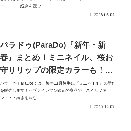
ー、・・・続きを読む
2026.06.04
パラドゥ(ParaDo)『新年・新
春』まとめ！ミニネイル、桜お
守りリップの限定カラーも！発
売日はいつ？口コミ、ラインナ
パラドゥ(ParaDo)では、毎年11月後半に『ミニネイル』の新作
を販売します！セブンイレブン限定の商品で、ネイルファ
ップまとめ！最新は2026年！
ン・・・続きを読む
2025.12.07