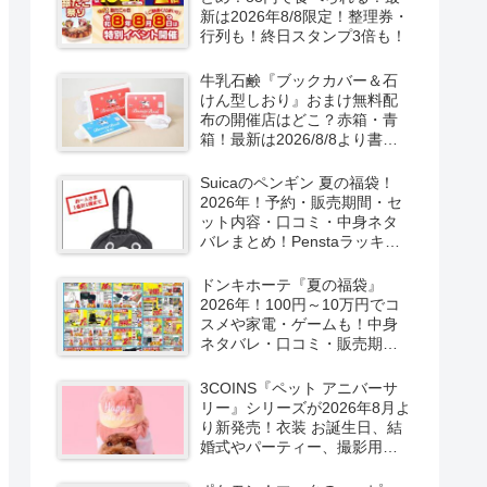
新は2026年8/8限定！整理券・
行列も！終日スタンプ3倍も！
牛乳石鹸『ブックカバー＆石
けん型しおり』おまけ無料配
布の開催店はどこ？赤箱・青
箱！最新は2026/8/8より書店
で実施！
Suicaのペンギン 夏の福袋！
2026年！予約・販売期間・セ
ット内容・口コミ・中身ネタ
バレまとめ！Penstaラッキー
バッグ2026Summerが
2026/8/8より新発売！
ドンキホーテ『夏の福袋』
2026年！100円～10万円でコ
スメや家電・ゲームも！中身
ネタバレ・口コミ・販売期
間・チラシ！取扱店はどこ？
3COINS『ペット アニバーサ
リー』シリーズが2026年8月よ
り新発売！衣装 お誕生日、結
婚式やパーティー、撮影用グ
ッズも！