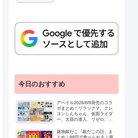
今日のおすすめ
アベイル2026/8/8発売のコラ
ボまとめ！リラックマ、クレ
ヨンしんちゃん、仮面ライダ
ー、太鼓の達人、リゼロ、テ
ニプリ、スターウォーズも♡
口コミ、入荷数、行列、売り
築地銀だこ「銀だこの日」ま
切れ、整理券は？
とめ！88円で食べられる！最