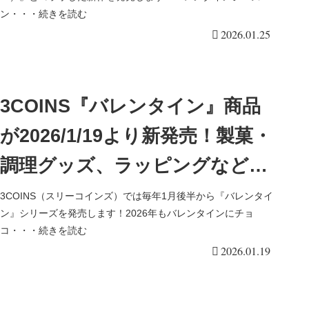
ォンダンクッキーシューの3種
ン・・・続きを読む
2026.01.25
類！口コミ、販売期間はいつま
で？
3COINS『バレンタイン』商品
が2026/1/19より新発売！製菓・
調理グッズ、ラッピングなど！
チョコ、焼き菓子つくりの道具
3COINS（スリーコインズ）では毎年1月後半から『バレンタイ
ン』シリーズを発売します！2026年もバレンタインにチョ
も豊富！
コ・・・続きを読む
2026.01.19