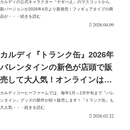
は全6種類！店頭、オンライン
カルディの公式キャラクター『ヤギべえ』のマスコットから、
新バージョンが2026年4月より新発売！フィギュアタイプの商
も！ケンエレファントが製造元
品が・・・続きを読む
2026.04.09
でクオリティも高いと大人気！
カルディ『トランク缶』2026年
バレンタインの新色が店頭で販
売して大人気！オンラインはい
つから？口コミ、売り切れ、再
カルディコーヒーファームでは、毎年1月～2月中旬まで『バレ
ンタイン』グッズの新作が続々販売します！『トランク缶』も
販売は？
大人気・・・続きを読む
2026.02.22