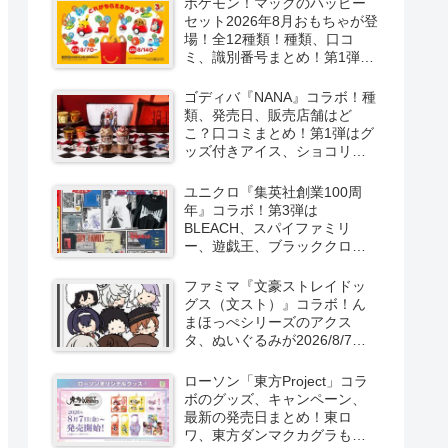
ポケモン！マックのハッピー
セット2026年8月おもちゃが登
場！全12種類！種類、口コ
ミ、識別番号まとめ！第1弾は
8月7日より！
ゴディバ『NANA』コラボ！種
類、発売日、販売店舗はど
こ？口コミまとめ！第1弾はグ
ッズ付きアイス、ショコリキ
サー、タンブラーが2026/8/7
より新発売！第2弾は限定チョ
ユニクロ『集英社創業100周
コレートなどが2026年10月？
年』コラボ！第3弾は
再販売は？
BLEACH、スパイファミリ
ー、遊戯王、ブラッククロー
バー、マッシュルの5作品13柄
の半袖Tシャツが2026/8/7より
ファミマ『文豪ストレイドッ
新発売！
グス（文スト）』コラボ！ん
まほっぺシリーズのアクス
タ、ぬいぐるみが2026/8/7～
新発売！取扱店はどこ？
ローソン「東方Project」コラ
ボのグッズ、キャンペーン、
最新の発売日まとめ！東ロ
ワ、東方ダンマクカグラも！