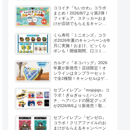
取扱店舗はどこ？東方
LostWordのプラモ風アクキ
ココイチ『ちいかわ』コラボ
ー、カラビナ、クリアファイ
まとめ！2026/8/7より第2弾！
ルが2026/8/7より新発売！
フィギュア、ステッカーおま
けが店頭でもらえるキャンペ
ーン！抽選でグッズも当た
る！
くら寿司「ミニオンズ」コラ
ボ2026年夏のキャンペーンが8
月に実施！おまけ、ビッくら
ポンも！開催期間、口コミ、
売り切れまとめ！
カルディ『ネコバッグ』2026
年夏が新発売！店頭限定！オ
ンラインはタンブラーセット
で全2種類！キャンセルはゲリ
ラ販売も実施！
セブンイレブン『mojojojo』コ
ラボ！ぎゅぎゅっとハンカ
チ、ヘアバンドの限定グッズ
が2026/8/6より新発売！取扱
店はどこ？シークレットも！
セブンイレブン『ゼンゼロ』
コラボ！クリアファイルのお
まけがもらえるキャンペーン