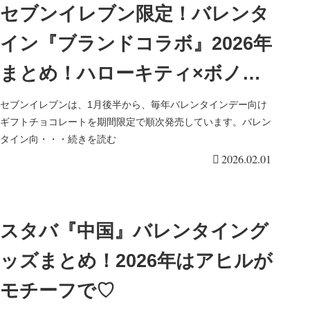
セブンイレブン限定！バレンタ
イン『ブランドコラボ』2026年
まとめ！ハローキティ×ボノワ
ール京都、ゴディバ、モロゾ
セブンイレブンは、1月後半から、毎年バレンタインデー向け
ギフトチョコレートを期間限定で順次発売しています。バレン
フ、メリーチョコレートなど
タイン向・・・続きを読む
2026.02.01
も！種類、口コミ！
スタバ『中国』バレンタイング
ッズまとめ！2026年はアヒルが
モチーフで♡