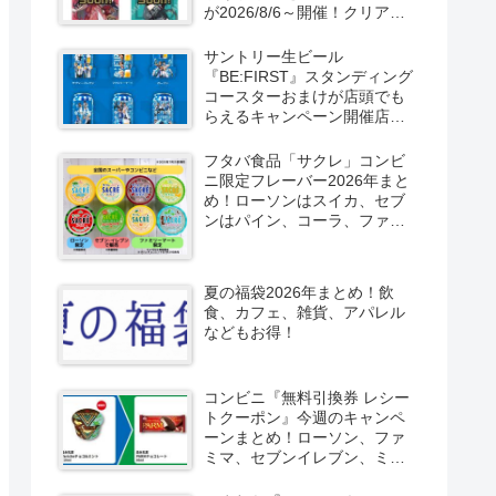
が2026/8/6～開催！クリアカ
ード付き明治チョコも新発
売！
サントリー生ビール
『BE:FIRST』スタンディング
コースターおまけが店頭でも
らえるキャンペーン開催店は
どこ？2026/8/4～コンビニ限
定で6種類！見分け方！セブ
フタバ食品「サクレ」コンビ
ン、ファミマ、ローソン、デ
ニ限定フレーバー2026年まと
イリーヤマザキ、ミニストッ
め！ローソンはスイカ、セブ
プなどで！クーラーバッグ
ンはパイン、コーラ、ファミ
も！
マはソルティライチ！種類・
口コミ！
夏の福袋2026年まとめ！飲
食、カフェ、雑貨、アパレル
などもお得！
コンビニ『無料引換券 レシー
トクーポン』今週のキャンペ
ーンまとめ！ローソン、ファ
ミマ、セブンイレブン、ミニ
ストップも！