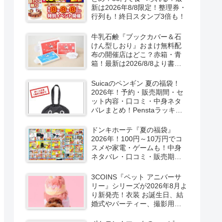
新は2026年8/8限定！整理券・
行列も！終日スタンプ3倍も！
牛乳石鹸『ブックカバー＆石
けん型しおり』おまけ無料配
布の開催店はどこ？赤箱・青
箱！最新は2026/8/8より書店
で実施！
Suicaのペンギン 夏の福袋！
2026年！予約・販売期間・セ
ット内容・口コミ・中身ネタ
バレまとめ！Penstaラッキー
バッグ2026Summerが
2026/8/8より新発売！
ドンキホーテ『夏の福袋』
2026年！100円～10万円でコ
スメや家電・ゲームも！中身
ネタバレ・口コミ・販売期
間・チラシ！取扱店はどこ？
3COINS『ペット アニバーサ
リー』シリーズが2026年8月よ
り新発売！衣装 お誕生日、結
婚式やパーティー、撮影用グ
ッズも！