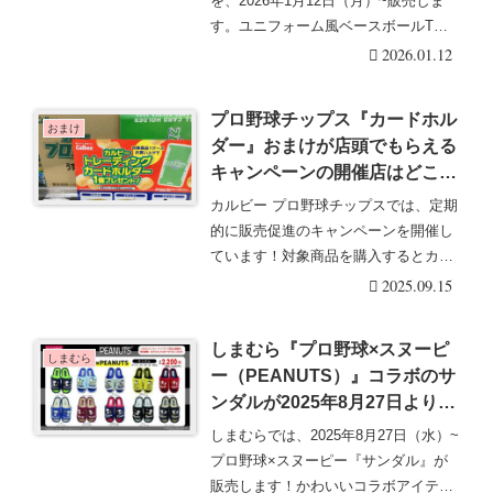
を、2026年1月12日（月）~販売しま
ズ！
す。ユニフォーム風ベースボールTシ
ャツがライン・・・続きを読む
2026.01.12
プロ野球チップス『カードホル
おまけ
ダー』おまけが店頭でもらえる
キャンペーンの開催店はどこ？
限定ノベルティが箱買いでもら
カルビー プロ野球チップスでは、定期
える！
的に販売促進のキャンペーンを開催し
ています！対象商品を購入するとカー
ドホルダーのおま・・・続きを読む
2025.09.15
しまむら『プロ野球×スヌーピ
しまむら
ー（PEANUTS）』コラボのサ
ンダルが2025年8月27日より新
発売！各球団デザイン！品番、
しまむらでは、2025年8月27日（水）~
種類、販売方法販、再販まと
プロ野球×スヌーピー『サンダル』が
め！店頭販売は？
販売します！かわいいコラボアイテム