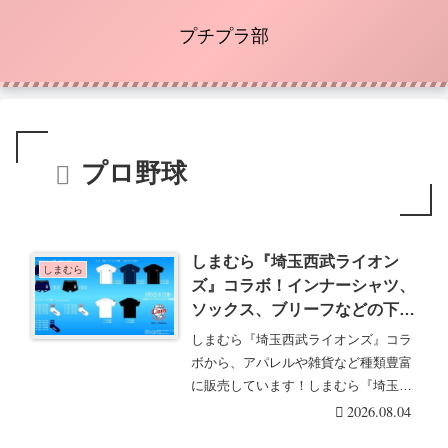
プチプラ部
プロ野球
しまむら『埼玉西武ライオン
しまむら
ズ』コラボ！インナーシャツ、
ソックス、ブリーフなどの下着
が2026/8/5より新発売！再販売
しまむら『埼玉西武ライオンズ』コラ
は？品番、種類、販売方法まと
ボから、アパレルや雑貨など種類豊富
め！
に販売しています！しまむら『埼玉西
武ライオンズ』コラ・・・続きを読む
2026.08.04