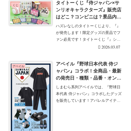
タイトーくじ『侍ジャパン×サ
くじ
ンリオキャラクターズ』販売店
はどこ？コンビニは？景品内
訳、口コミ、在庫、売り切れま
ハズレなしのタイトーくじより、『』
とめ！オンライン通販は？口コ
が発売します！限定グッズの景品でフ
ミまとめ！2026/3/6より新発
ァン必見です！タイトーくじ『』シリ
売！ローソン、セブン、ファミ
ーズのラインナップ・・・続きを読む
2026.03.07
マも！
アベイル『野球日本代表 侍ジ
アベイル
ャパン』コラボ！全商品・最新
の発売日・種類・品番・オンラ
イン・再販まとめ！取扱店はど
しまむら系列アベイルでは、『野球日
こ？チャーム、サンダル、バッ
本代表 侍ジャパン』コラボしたグッズ
グ、ソックス、ルームウェアが
を販売しています！アパレルアイテム
2026/3/7より新発売！
が展開です！アベ・・・続きを読む