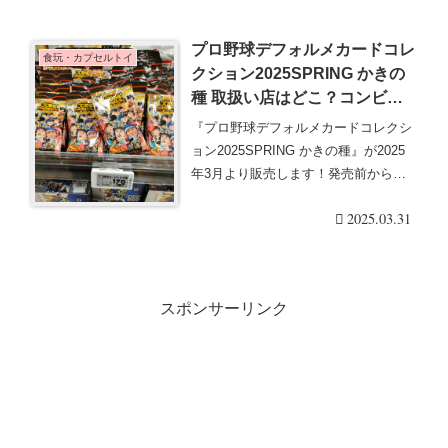
む
プロ野球デフォルメカードコレ
食玩・カプセルトイ
クション2025SPRING かきの
種 取扱い店はどこ？コンビニ
は？配列や再販売まとめ！フラ
『プロ野球デフォルメカードコレクシ
ゲは？イオン、ローソンも！
ョン2025SPRING かきの種』が2025
年3月より販売します！発売前から話
題の商・・・続きを読む
2025.03.31
スポンサーリンク