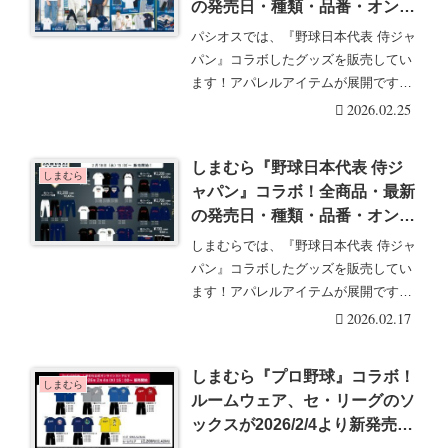
の発売日・種類・品番・オンラ
イン・再販まとめ！取扱店はど
パシオスでは、『野球日本代表 侍ジャ
こ？Tシャツ、パーカ、タオ
パン』コラボしたグッズを販売してい
ル、パンツ、ソックスなどが
ます！アパレルアイテムが展開です！
2026/2/25より新発売！
パシオス『野球日・・・続きを読む
2026.02.25
しまむら『野球日本代表 侍ジ
しまむら
ャパン』コラボ！全商品・最新
の発売日・種類・品番・オンラ
イン・再販まとめ！取扱店はど
しまむらでは、『野球日本代表 侍ジャ
こ？トレーナー、パーカ、パン
パン』コラボしたグッズを販売してい
ツ、ボクサーブリーフが
ます！アパレルアイテムが展開です！
2026/2/18より新発売！
しまむら『野球日・・・続きを読む
2026.02.17
しまむら『プロ野球』コラボ！
しまむら
ルームウェア、セ・リーグのソ
ックスが2026/2/4より新発売！