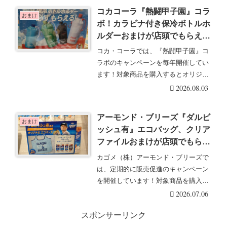
コカコーラ『熱闘甲子園』コラ
おまけ
ボ！カラビナ付き保冷ボトルホ
ルダーおまけが店頭でもらえる
キャンペーンの開催店はどこ？
コカ・コーラでは、『熱闘甲子園』コ
全4種類！#夢中全開 2026年
ラボのキャンペーンを毎年開催してい
夏！
ます！対象商品を購入するとオリジナ
ルグッズがもらえま・・・続きを読む
2026.08.03
アーモンド・ブリーズ『ダルビ
おまけ
ッシュ有』エコバッグ、クリア
ファイルおまけが店頭でもらえ
るキャンペーンの開催店はど
カゴメ（株）アーモンド・ブリーズで
こ？
は、定期的に販売促進のキャンペーン
を開催しています！対象商品を購入す
るとダルビッシュ有・・・続きを読む
2026.07.06
スポンサーリンク