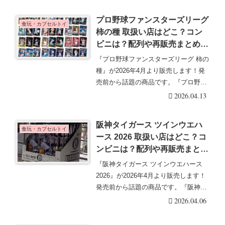
プロ野球ファンスターズリーグ
食玩・カプセルトイ
柿の種 取扱い店はどこ？コン
ビニは？配列や再販売まとめ！
フラゲは？イオン、ローソン
『プロ野球ファンスターズリーグ 柿の
も！カードはスターレア、レア
種』が2026年4月より販売します！発
も含んで全36種類！
売前から話題の商品です。『プロ野球
ファンスター・・・続きを読む
2026.04.13
阪神タイガース ツインウエハ
食玩・カプセルトイ
ース 2026 取扱い店はどこ？コ
ンビニは？配列や再販売まと
め！フラゲは？イオン、ローソ
『阪神タイガース ツインウエハース
ンも！カードは全30種類！
2026』が2026年4月より販売します！
発売前から話題の商品です。『阪神タ
イガース・・・続きを読む
2026.04.06