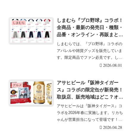
しまむら『プロ野球』コラボ！
しまむら
全商品・最新の発売日・種類・
品番・オンライン・再販まと
め！取扱店はどこ？Tシャツ、
しまむらでは、『プロ野球』コラボの
パンツが2026/6/10より新発
アパレルや雑貨グッズを販売していま
売！
す。限定商品でファン必見です。しま
むら『プロ野球』コ・・・続きを読む
2026.08.01
アサヒビール『阪神タイガー
グルメ
ス』コラボの限定缶が新発売！
取扱店、販売地域はどこ？オン
ラインは？店頭でおまけがもら
アサヒビールは『阪神タイガース』コ
えるキャンペーンは？口コミま
ラボを2026年春に実施します。リカち
とめ！
ゃんが営業担当になって登場です！ま
た、店頭キャン・・・続きを読む
2026.04.28