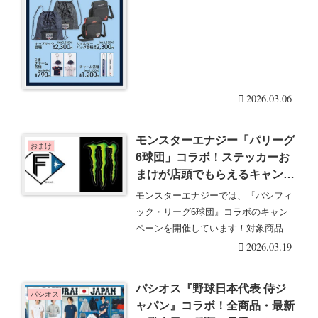
2026.03.06
モンスターエナジー「パリーグ
おまけ
6球団」コラボ！ステッカーお
まけが店頭でもらえるキャンペ
ーン取扱店はどこ？北海道日本
モンスターエナジーでは、『パシフィ
ハムファイターズのシールが
ック・リーグ6球団』コラボのキャン
2026/3/1よりイオンの一部店舗
ペーンを開催しています！対象商品を
でもらえる！
購入すると限定のノ・・・続きを読む
2026.03.19
パシオス『野球日本代表 侍ジ
パシオス
ャパン』コラボ！全商品・最新