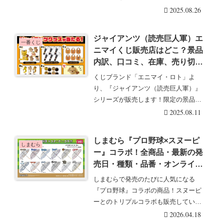
でオススメ・・・続きを読む
2025.08.26
ジャイアンツ（読売巨人軍）エ
一番くじ
ニマイくじ販売店はどこ？景品
内訳、口コミ、在庫、売り切れ
まとめ！セブンイレブンの一部
くじブランド「エニマイ・ロト」よ
店舗で2025/8/1より新発売！ナ
り、『ジャイアンツ（読売巨人軍）』
オキツネ、ライオンハヤト、シ
シリーズが販売します！限定の景品で
ョウキリン、オオシーサー、オ
ファン必見！エニマイ・・・続きを読
2025.08.11
カモン、ジャビット！
む
しまむら『プロ野球×スヌーピ
しまむら
ー』コラボ！全商品・最新の発
売日・種類・品番・オンライ
ン・再販まとめ！取扱店はど
しまむらで発売のたびに人気になる
こ？サンダル、ビニール傘も！
『プロ野球』コラボの商品！スヌーピ
ーとのトリプルコラボも販売していま
す！しまむら『プロ野・・・続きを読
2026.04.18