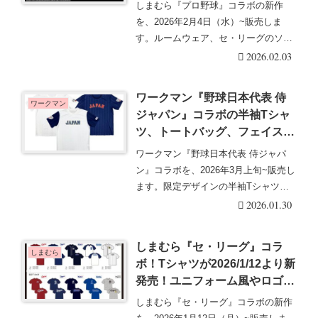
再販売は？
しまむら『プロ野球』コラボの新作
を、2026年2月4日（水）~販売しま
す。ルームウェア、セ・リーグのソッ
クスがラインナッ・・・続きを読む
2026.02.03
ワークマン『野球日本代表 侍
ワークマン
ジャパン』コラボの半袖Tシャ
ツ、トートバッグ、フェイスタ
オルが2026年3月より新発売！
ワークマン『野球日本代表 侍ジャパ
口コミ、売り切れ、入荷数、販
ン』コラボを、2026年3月上旬~販売し
売方法、再販売まとめ！
ます。限定デザインの半袖Tシャツ、
クールポンチ・・・続きを読む
2026.01.30
しまむら『セ・リーグ』コラ
しまむら
ボ！Tシャツが2026/1/12より新
発売！ユニフォーム風やロゴデ
ザイン！ベビー・キッズ・メン
しまむら『セ・リーグ』コラボの新作
ズサイズ展開！プロ野球グッ