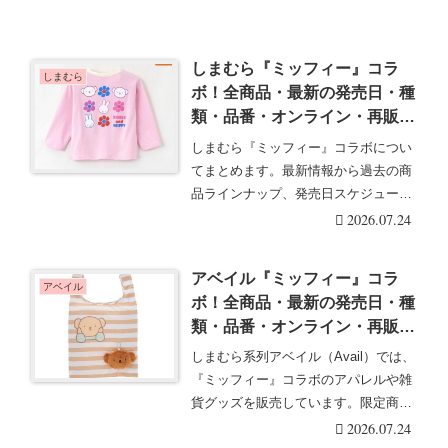
しまむら『ミッフィー』コラ
しまむら
ボ！全商品・最新の発売日・種
類・品番・オンライン・再販ま
とめ！取扱店はどこ？長袖Tシ
しまむら『ミッフィー』コラボについ
ャツが2026/7/25より新発売！
てまとめます。最新情報から過去の商
品ラインナップ、発売日スケジュー
ル、発売中のグッズも・・・続きを読
2026.07.24
む
アベイル『ミッフィー』コラ
アベイル
ボ！全商品・最新の発売日・種
類・品番・オンライン・再販ま
とめ！取扱店はどこ？ポーチ付
しまむら系列アベイル（Avail）では、
きエコバッグが2026/7/25より
『ミッフィー』コラボのアパレルや雑
新発売！
貨グッズを販売しています。限定商品
でファン必見・・・続きを読む
2026.07.24