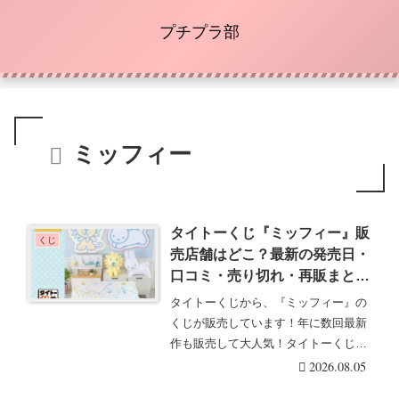
プチプラ部
ミッフィー
タイトーくじ『ミッフィー』販
くじ
売店舗はどこ？最新の発売日・
口コミ・売り切れ・再販まと
め！ミッフィー＆ボリス Line
タイトーくじから、『ミッフィー』の
Check Collectionが2026/11よ
くじが販売しています！年に数回最新
り新発売！
作も販売して大人気！タイトーくじ
『ミッフィー』の最新・・・続きを読
2026.08.05
む