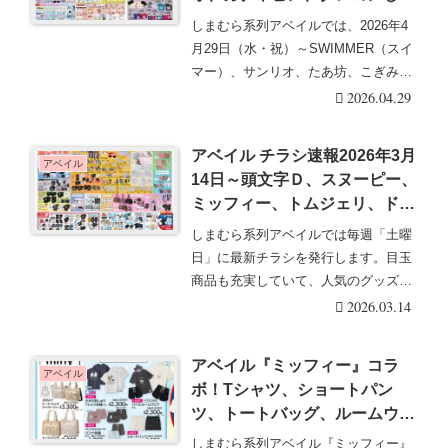
ちゃん、モンチッチ、トムジェ
しまむら系列アベイルでは、2026年4
リ、ミッフィー、リトルマーメ
月29日（水・祝）～SWIMMER（スイ
イド、スターウォーズ、センチ
マー）、サンリオ、たあ坊、こぎみゅ
メンタルサーカス、デキ猫も♡
ん、ガチ・・・続きを読む
2026.04.29
口コミ、入荷数、行列、売り切
れ、整理券は？
アベイル チラシ速報2026年3月
アベイル
14日～頭文字Ｄ、スヌーピー、
ミッフィー、トムジェリ、ドラ
えもん、うるせぇトリ、スポン
しまむら系列アベイルでは毎週「土曜
ジボブ、グレムリン、ベティち
日」に最新チラシを発行します。目玉
ゃんの春アイテムが新発売！転
商品も充実していて、人気のグッズは
スラのハッピーバッグ、サンリ
発売後即売り切れに・・・続きを読む
2026.03.14
オ大型コラボも！
アベイル『ミッフィー』コラ
アベイル
ボ！Tシャツ、ショートパン
ツ、トートバッグ、ルームウェ
アなど春夏アイテムが
しまむら系列アベイル『ミッフィー』