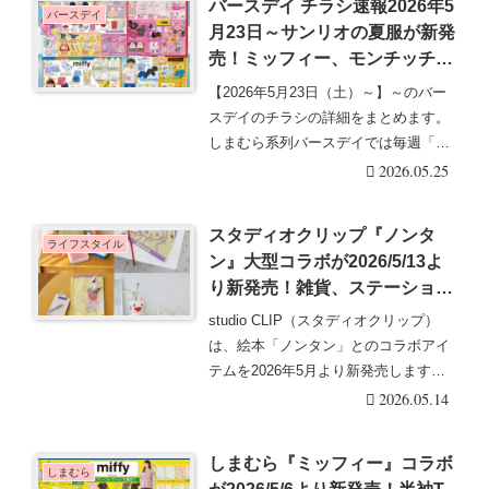
バースデイ チラシ速報2026年5
バースデイ
月23日～サンリオの夏服が新発
売！ミッフィー、モンチッチ、
KOGYARU、ティニピンの子供
【2026年5月23日（土）～】～のバー
服も！
スデイのチラシの詳細をまとめます。
しまむら系列バースデイでは毎週「水
曜日」と、「・・・続きを読む
2026.05.25
スタディオクリップ『ノンタ
ライフスタイル
ン』大型コラボが2026/5/13よ
り新発売！雑貨、ステーショナ
リー、ホームグッズなど40種類
studio CLIP（スタディオクリップ）
以上！販売方法、口コミまと
は、絵本「ノンタン」とのコラボアイ
め！
テムを2026年5月より新発売します。
「ノ・・・続きを読む
2026.05.14
しまむら『ミッフィー』コラボ
しまむら