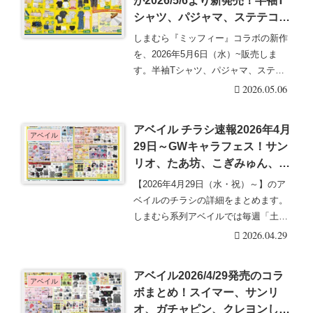
が2026/5/6より新発売！半袖T
シャツ、パジャマ、ステテコ、
バッグ、ポーチ、フリル巾着、
しまむら『ミッフィー』コラボの新作
タオル、寝具など母の日のギフ
を、2026年5月6日（水）~販売しま
トにもオススメ！再販売は？
す。半袖Tシャツ、パジャマ、ステテ
コ、バッグ、ポ・・・続きを読む
2026.05.06
アベイル チラシ速報2026年4月
アベイル
29日～GWキャラフェス！サン
リオ、たあ坊、こぎみゅん、日
焼けキティのグッズも新発売！
【2026年4月29日（水・祝）～】のア
ガチャピン、ムック、トムとジ
ベイルのチラシの詳細をまとめます。
ェリー、スイマー、センチメン
しまむら系列アベイルでは毎週「土曜
タルサーカス、ミッフィーのコ
日」に最新チ・・・続きを読む
2026.04.29
ラボも！
アベイル2026/4/29発売のコラ
アベイル
ボまとめ！スイマー、サンリ
オ、ガチャピン、クレヨンしん