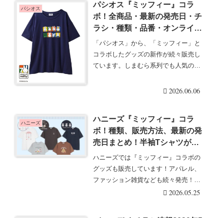
パシオス『ミッフィー』コラ
パシオス
ボ！全商品・最新の発売日・チ
ラシ・種類・品番・オンライ
ン・再販まとめ！取扱店はど
「パシオス」から、「ミッフィー」と
こ？夏コーデが2026/6/6より新
コラボしたグッズの新作が続々販売し
発売！
ています。しまむら系列でも人気のコ
ラボで、パシオス限・・・続きを読む
2026.06.06
ハニーズ『ミッフィー』コラ
ハニーズ
ボ！種類、販売方法、最新の発
売日まとめ！半袖Tシャツが
2026年5月より新発売！店頭、
ハニーズでは『ミッフィー』コラボの
オンラインも！
グッズも販売しています！アパレル、
ファッション雑貨なども続々発売！
Honeys（ハニー・・・続きを読む
2026.05.25