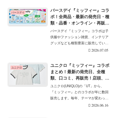
バースデイ『ミッフィー』コラ
バースデイ
ボ！全商品・最新の発売日・種
類・品番・オンライン・再販ま
とめ！取扱店はどこ？雑貨など
バースデイ『ミッフィー』コラボは子
が2026/7/4より新発売！サンダ
供服やファッション雑貨、インテリア
ル、パジャマ、寝具も！
グッズなども種類豊富に販売していま
す！バースデイ『ミ・・・続きを読む
2026.07.05
ユニクロ『ミッフィー』コラボ
ユニクロ
まとめ！最新の発売日、全種
類、口コミ、再販売！店頭、オ
ンラインは？夏の新デザインT
ユニクロ(UNIQLO)の「UT」から、
シャツが2026年5月に、半袖T
『ミッフィー』とのコラボが年に数回
シャツ、ドライパジャマが3月
販売します。毎年、テーマが変わっ
に新発売！
て、新デザイン・・・続きを読む
2026.06.16