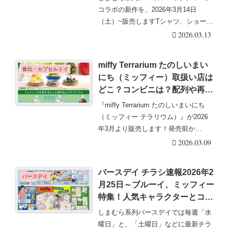
2026/3/14より新発売！口コ
コラボの新作を、2026年3月14日
ミ、売り切れ、入荷数、販売状
（土）~販売しますTシャツ、ショート
況まとめ！
パンツ、トート・・・続きを読む
2026.03.13
miffy Terrarium たのしいまい
食玩・カプセルトイ
にち（ミッフィー）取扱い店は
どこ？コンビニは？配列や再販
売まとめ！フラゲは？イオン、
『miffy Terrarium たのしいまいにち
ローソンも！テラリウムは全6
（ミッフィー テラリウム）』が2026
種類！
年3月より販売します！発売前か
ら・・・続きを読む
2026.03.09
バースデイ チラシ速報2026年2
バースデイ
月25日～ブルーイ、ミッフィー
特集！人気キャラクターとコラ
ボの夏物＆雑貨が豊富に展開！
しまむら系列バースデイでは毎週「水
曜日」と、「土曜日」などに最新チラ