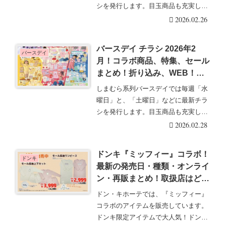
シを発行します。目玉商品も充実して
いて、人気のグッズ・・・続きを読む
2026.02.26
バースデイ チラシ 2026年2
バースデイ
月！コラボ商品、特集、セール
まとめ！折り込み、WEB！決
算セール、サンリオ、ミッフィ
しまむら系列バースデイでは毎週「水
ー、ディズニー特集、フォーマ
曜日」と、「土曜日」などに最新チラ
ルウェア、コトリ、MLBの春
シを発行します。目玉商品も充実して
夏、オンラインストアフェア
いて、人気のグッズ・・・続きを読む
2026.02.28
も！
ドンキ『ミッフィー』コラボ！
ドンキ
最新の発売日・種類・オンライ
ン・再販まとめ！取扱店はど
こ？上下セットやワンピースが
ドン・キホーテでは、『ミッフィー』
2026年1月より発売！
コラボのアイテムを販売しています。
ドンキ限定アイテムで大人気！ドンキ