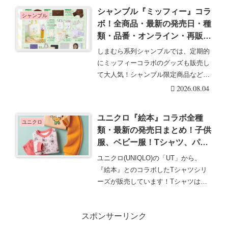
シャンブル『ミッフィー』コラ
シャンブル
ボ！全商品・最新の発売日・種
類・品番・オンライン・再販ま
とめ！取扱店はどこ？割烹着が
しまむら系列シャンブルでは、定期的
2026/8/5より新発売！
にミッフィーコラボのグッズも販売し
て大人気！シャンブル限定商品なども
ラインナップするの・・・続きを読む
2026.08.04
ユニクロ『絵本』コラボ全種
ユニクロ
類・最新の発売日まとめ！子供
服、ベビー服！Tシャツ、パジ
ャマ、ボディスーツなど！メイ
ユニクロ(UNIQLO)の「UT」から、
シーが2026年秋冬で！
『絵本』とのコラボしたTシャツシリ
ーズが販売しています！Tシャツは春
と冬の年2回・・・続きを読む
スポンサーリンク