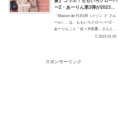
夏』コラボ！ももいろクローバ
ーZ・あーりん第3弾が2023年
9/2～発売！ラインナップ・販
「Maison de FLEUR（メゾン ド フル
売方法などまとめ！
ール）」は、ももいろクローバーZ・
あーりんこと「佐々木彩夏」さんとの
コ・・・続きを読む
2025.01.05
スポンサーリンク