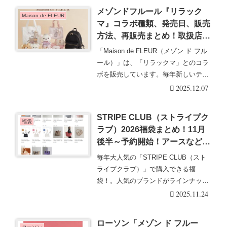
メゾンドフルール『リラック
Maison de FLEUR
マ』コラボ種類、発売日、販売
方法、再販売まとめ！取扱店は
どこ？第6弾が2025/12/6より新
「Maison de FLEUR（メゾン ド フル
発売！
ール）」は、「リラックマ」とのコラ
ボを販売しています。毎年新しいテー
マ・・・続きを読む
2025.12.07
STRIPE CLUB（ストライプク
福袋
ラブ）2026福袋まとめ！11月
後半～予約開始！アースなど人
気のブランドも！
毎年大人気の「STRIPE CLUB（スト
ライプクラブ）」で購入できる福
袋！。人気のブランドがラインナップ
して売り切れ必・・・続きを読む
2025.11.24
ローソン「メゾン ド フルー