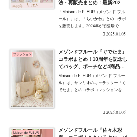
法・再販売まとめ！最新2024
年9月にポーチ、バッグ、巾
「Maison de FLEUR（メゾン ド フル
着、タオルなども！取扱店舗は
ール）」は、「ちいかわ」とのコラボ
どこ？オンラインは何時？売り
を販売します。2024年が初登場で
切れ、口コミ！
売・・・続きを読む
2025.01.05
メゾンドフルール『ぐでたま』
ファッション
コラボまとめ！10周年を記念し
てバッグ、ポーチなど4商品が
登場！販売期間、種類、口コ
Maison de FLEUR（メゾン ド フルー
ミ！
ル）は、サンリオのキャラクター「ぐ
でたま」とのコラボコレクションを
20・・・続きを読む
2025.01.05
メゾンドフルール『佐々木彩
Maison de FLEUR