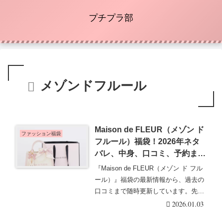
プチプラ部
メゾンドフルール
Maison de FLEUR（メゾン ド
ファッション福袋
フルール）福袋！2026年ネタ
バレ、中身、口コミ、予約まと
め！With Happiness Set！オ
『Maison de FLEUR（メゾン ド フル
ンライン先行！初売りでは店頭
ール）』福袋の最新情報から、過去の
も！
口コミまで随時更新しています。先行
販・・・続きを読む
2026.01.03