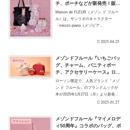
チ、ポーチなどが新発売！販売
方法、種類、口コミ！取扱店舗
Maison de FLEUR（メゾン ド フルー
はどこ？再販売は？mezzo
ル）は、サンリオのキャラクター
piano junior 誕生25周年！
「mezzo piano（メゾピア
ノ）」・・・続きを読む
2025.04.25
メゾンドフルール『いちごバッ
ローソン
グ、チャーム、バニティポー
チ、アクセサリーケース』ロー
ソン限定BOOKが2025/1/27よ
ローソン限定で、人気ブランド「メゾ
り新発売！店頭でも売り切れ必
ン ド フルール」のブランドムックが
至！再販売は？
本が2025年1月27日（月）より新発
売！いちごを・・・続きを読む
2025.01.27
メゾンドフルール『マイメロデ
ファッション
ィ50周年』コラボのバッグ、ポ