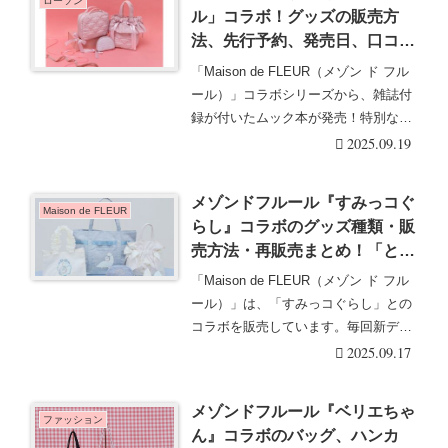
ローソン
ル」コラボ！グッズの販売方
法、先行予約、発売日、口コミ
まとめ！ピンクマニアシリーズ
「Maison de FLEUR（メゾン ド フル
のバッグ、ポーチ、ケースが
ール）」コラボシリーズから、雑誌付
2025/9/19より新発売！
録が付いたムック本が発売！特別なグ
ッ・・・続きを読む
2025.09.19
メゾンドフルール『すみっコぐ
Maison de FLEUR
らし』コラボのグッズ種類・販
売方法・再販売まとめ！「とか
げ」と「とかげのおかあさん」
「Maison de FLEUR（メゾン ド フル
グッズなどが2025年10月4日よ
ール）」は、「すみっコぐらし」との
り新発売！
コラボを販売しています。毎回新デザ
イ・・・続きを読む
2025.09.17
メゾンドフルール『ベリエちゃ
ファッション
ん』コラボのバッグ、ハンカ