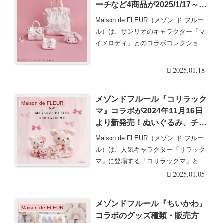
ーチなど4商品が2025/1/17～新
発売！販売方法、種類、口コ
Maison de FLEUR（メゾン ド フルー
ミ！取扱店舗はどこ？再販売
ル）は、サンリオのキャラクター「マ
は？
イメロディ」とのコラボコレクション
を・・・続きを読む
2025.01.18
メゾンドフルール『コリラック
Maison de FLEUR
マ』コラボが2024年11月16日
より新発売！ぬいぐるみ、チャ
ームなどのグッズも！口コミ、
Maison de FLEUR（メゾン ド フルー
売り切れ、販売状況まとめ！
ル）は、人気キャラクター「リラック
マ」に登場する「コリラックマ」との
コ・・・続きを読む
2025.01.05
メゾンドフルール『ちいかわ』
Maison de FLEUR
コラボのグッズ種類・販売方