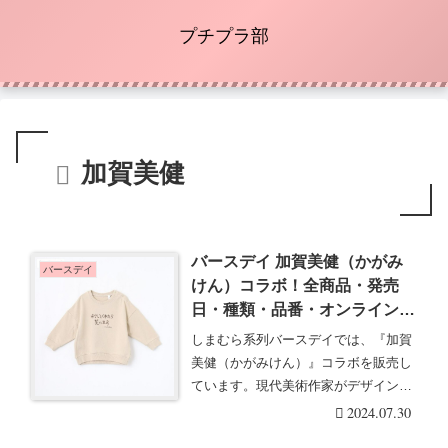
プチプラ部
加賀美健
バースデイ 加賀美健（かがみ
バースデイ
けん）コラボ！全商品・発売
日・種類・品番・オンライン・
再販まとめ！取扱店はどこ？最
しまむら系列バースデイでは、『加賀
新は2024年秋で7月に！
美健（かがみけん）』コラボを販売し
ています。現代美術作家がデザインし
た、可愛い子供服で・・・続きを読む
2024.07.30