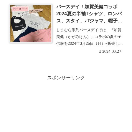
バースデイ！加賀美健コラボ
バースデイ
2024夏の半袖Tシャツ、ロンパ
ス、スタイ、パジャマ、帽子な
どメッセージが♡店頭でも人
しまむら系列バースデイでは、『加賀
気！再販売は？品番、種類！
美健（かがみけん）』コラボの夏の子
供服を2024年3月25日（月）~販売しま
す。現代美・・・続きを読む
2024.03.27
スポンサーリンク