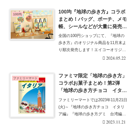
100均『地球の歩き方』コラボ
100均
まとめ！バッグ、ポーチ、メモ
帳、シールなどが大量に発売！
セリア、キャンドゥ、ダイソー
全国の100円ショップにて、『地球の
も？
歩き方』のオリジナル商品を11月末よ
り順次発売します！エイコーオリジナ
ルデザインを使・・・続きを読む
2024.05.22
ファミマ限定「地球の歩き方」
ファミリーマート
コラボお菓子まとめ！第2弾
「地球の歩き方チョコ イタリ
ア編」「地球の歩き方グミ 台
ファミリーマートでは2023年11月21日
湾編」が11/21~！表紙そっくり
(火)～『地球の歩き方チョコ イタリ
のパッケージで♡
ア編』『地球の歩き方グミ 台湾編』
を販売し・・・続きを読む
2023.11.21