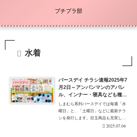
プチプラ部
水着
バースデイ チラシ速報2025年7
バースデイ
月2日～アンパンマンのアパレ
ル、インナー・寝具なども種類
豊富！夏セールでTシャツ、ラ
しまむら系列バースデイでは毎週「水
ッシュガード、水着、甚平もお
曜日」と、「土曜日」などに最新チラ
買い得！
シを発行します。目玉商品も充実して
いて、人気のグッズ・・・続きを読む
2025.07.04