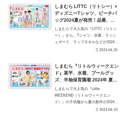
しまむら LITTC（リトシー）×
しまむら
ディズニーTシャツ、ビーチバ
ッグ2024夏が発売！品番、種
類まとめ！
しまむらで大人気の『LITTC（リトシ
ー）』から、Tシャツ、水着、ラッシ
ュガード、ラップタオルなどが2024年
4月9日（・・・続きを読む
2024.04.26
しまむら『リトルウィークエン
しまむら
ド』甚平、水着、プールグッ
ズ、半袖保育園着 2024年 夏が
発売！品番、種類まとめ！
しまむらで大人気の『Little
WEEKEND（リトルウィークエン
ド）』の子供服から夏の新作が2024年
4月9日（火）・・・続きを読む
2024.04.10