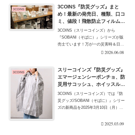
3COINS『防災グッズ』まと
3COINS
め！最新の発売日、種類、口コ
ミ、値段！飛散防止フィルム、
蓄光シール、ガラスブレーカー
3COINS（スリーコインズ）から
などが2026/5/25より新発売！
『SOBANI（そばに）』シリーズが販
売士ています！万が一の災害時＆日々
の生活でも使え・・・続きを読む
2026.06.08
スリーコインズ『防災グッズ』
3COINS
エマージェンシーポンチョ、防
災用サコッシュ、ホイッスル付
きポーチ、携帯トイレ、圧縮や
3COINS（スリーコインズ）では『防
真空パックの下着＆タオルなど
災グッズ/SOBANI（そばに）』シリー
が新発売！
ズの新商品を2025年3月10日（月）か
ら・・・続きを読む
2025.03.09