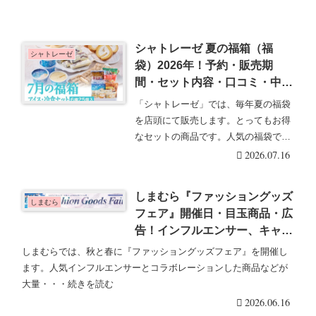
シャトレーゼ 夏の福箱（福
シャトレーゼ
袋）2026年！予約・販売期
間・セット内容・口コミ・中身
ネタバレまとめ！お菓子・アイ
「シャトレーゼ」では、毎年夏の福袋
ス・冷食！
を店頭にて販売します。とってもお得
なセットの商品です。人気の福袋で即
売り切れしてしまう・・・続きを読む
2026.07.16
しまむら『ファッショングッズ
しまむら
フェア』開催日・目玉商品・広
告！インフルエンサー、キャラ
コラボも！最新は2026/6/17～
しまむらでは、秋と春に『ファッショングッズフェア』を開催し
夏が開催！
ます。人気インフルエンサーとコラボレーションした商品などが
大量・・・続きを読む
2026.06.16