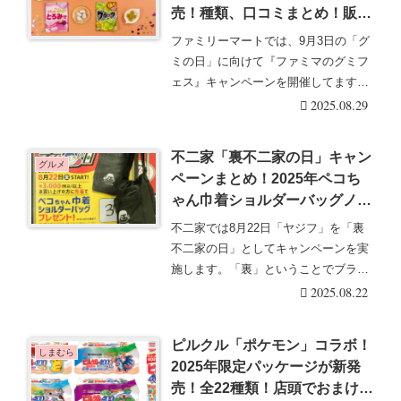
売！種類、口コミまとめ！販売
期間はいつまで？8月26日より
ファミリーマートでは、9月3日の「グ
スタート！
ミの日」に向けて『ファミマのグミフ
ェス』キャンペーンを開催してます。
ファミリーマート・・・続きを読む
2025.08.29
不二家「裏不二家の日」キャン
グルメ
ペーンまとめ！2025年ペコち
ゃん巾着ショルダーバッグノベ
ルティがもらえる！真っ黒なス
不二家では8月22日「ヤジフ」を「裏
イーツも！
不二家の日」としてキャンペーンを実
施します。「裏」ということでブラッ
クをテーマカラー・・・続きを読む
2025.08.22
ピルクル「ポケモン」コラボ！
しまむら
2025年限定パッケージが新発
売！全22種類！店頭でおまけが