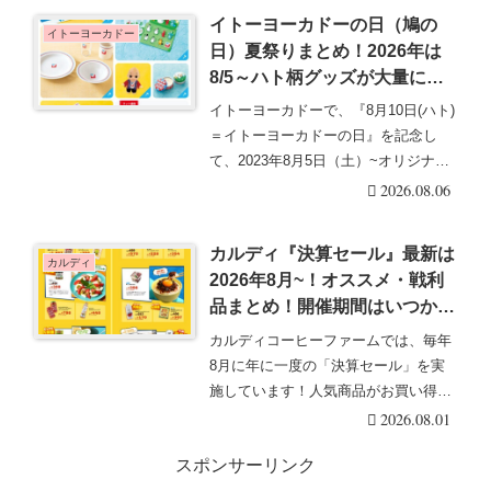
イトーヨーカドーの日（鳩の
イトーヨーカドー
日）夏祭りまとめ！2026年は
8/5～ハト柄グッズが大量に登
場！キューピー、シール、食器
イトーヨーカドーで、『8月10日(ハト)
も！お楽しみ袋も販売！
＝イトーヨーカドーの日』を記念し
て、2023年8月5日（土）~オリジナル
グッズや・・・続きを読む
2026.08.06
カルディ『決算セール』最新は
カルディ
2026年8月~！オススメ・戦利
品まとめ！開催期間はいつから
いつまで？
カルディコーヒーファームでは、毎年
8月に年に一度の「決算セール」を実
施しています！人気商品がお買い得価
格になってい注目で・・・続きを読む
2026.08.01
スポンサーリンク