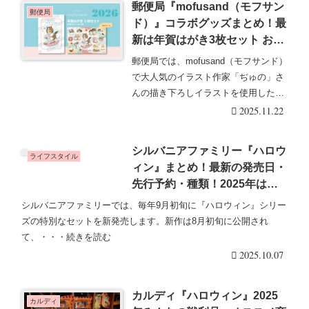
郵便局『mofusand（モフサン
郵便局
ド）』コラボグッズまとめ！最
新は年賀はがき3枚セット おま
けシールつきが2025/11/14より
郵便局では、mofusand（モフサンド）
新発売！
で大人気のイラスト作家「ぢゅの」さ
んの描き下ろしイラストを使用したグ
ッズを販売・・・続きを読む
2025.11.22
シルバニアファミリー『ハロウ
ライフスタイル
ィン』まとめ！最新の発売日・
先行予約・種類！2025年はハ
ロウィンおばけとかぼちゃの馬
シルバニアファミリーでは、毎年9月初旬に『ハロウィン』シリー
車セット！取扱店はどこ？販売
ズの特別なセットを新発売します。新作は8月初旬に公開され
状況、口コミ、再販売は？
て、・・・続きを読む
2025.10.07
カルディ『ハロウィン』2025
カルディ