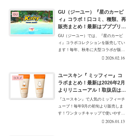
GU（ジーユー）『星のカービ
GU
ィ』コラボ！口コミ、種類、再
販売まとめ！最新はプププリゾ
ートが2026年の夏に新発売！
GU（ジーユー）では、『星のカービ
ワドルディも！
ィ』コラボコレクションを販売してい
ます！毎年、秋冬に大型コラボが販売
するのが定番です！・・・続きを読む
2026.02.16
ユースキン『 ミッフィー』コ
コスメ
ラボまとめ！最新は2026年2月
よりリニューアル！取扱店はど
こ？おばけミッフィーに！チュ
『ユースキン』で人気のミッフィーチ
ーブ、ハナハンドクリーム、ポ
ューブ！毎年9月の初旬より販売しま
ンプ！歴代デザイン！
す！ワンタッチキャップで使いやすい
チューブタイプでオ・・・続きを読む
2026.01.13