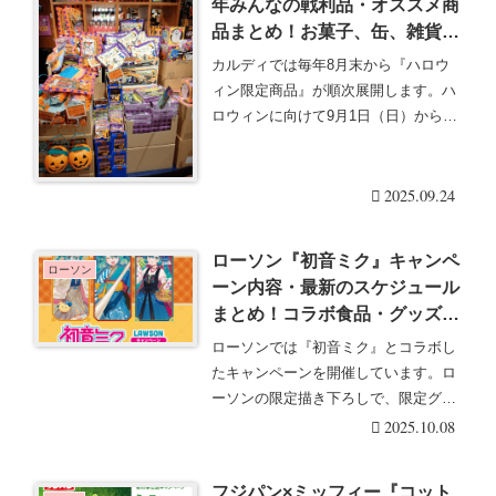
年みんなの戦利品・オススメ商
品まとめ！お菓子、缶、雑貨、
キャニスターも！
カルディでは毎年8月末から『ハロウ
ィン限定商品』が順次展開します。ハ
ロウィンに向けて9月1日（日）から10
月31日（木）・・・続きを読む
2025.09.24
ローソン『初音ミク』キャンペ
ローソン
ーン内容・最新のスケジュール
まとめ！コラボ食品・グッズ・
おまけも？2025年秋冬に実
ローソンでは『初音ミク』とコラボし
施！
たキャンペーンを開催しています。ロ
ーソンの限定描き下ろしで、限定グッ
ズやおまけなどが展・・・続きを読む
2025.10.08
フジパン×ミッフィー『コット