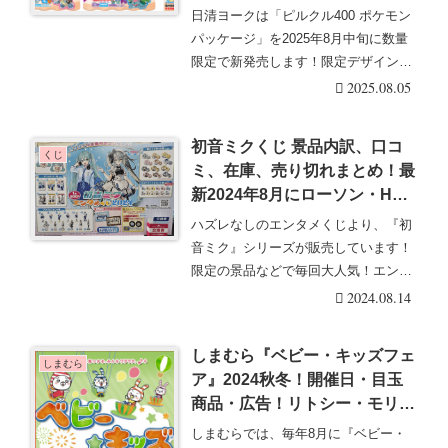
もらえるキャンペーンは？取扱
日清ヨークは「ピルクル400 ポケモン
店舗はどこ？
パッケージ」を2025年8月中旬に数量
限定で新発売します！限定デザインが
登場です！・・・続きを読む
2025.08.05
初音ミクくじ 景品内訳、口コ
くじ
ミ、在庫、売り切れまとめ！最
新2024年8月にローソン・HMV
限定！
ハズレなしのエンタメくじより、『初
音ミク』シリーズが販売しています！
限定の景品などで毎回大人気！エンタ
メくじ『初音ミク』・・・続きを読む
2024.08.14
しまむら『ベビー・キッズフェ
しまむら
ア』2024秋冬！開催日・目玉
商品・広告！リトシー・モリノ
リンクルの子供服も♡8月14日
しまむらでは、毎年8月に『ベビー・