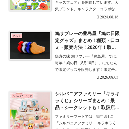
から第2弾！みんなの戦利品ま
キッズフェア』を開催しています。人
とめ！
気ブランド、キャラクターコラボなど
も充実していてオス・・・続きを読む
2024.08.16
鳩サブレーの豊島屋『鳩の日限
グルメ
定グッズ』まとめ！種類・口コ
ミ・販売方法！2026年！取扱
店舗はどこ？オンラインは受注
鎌倉の味 鳩サブレー『豊島屋』では、
販売も！
毎年「鳩の日（8月10日）」にちなん
で限定グッズを販売します！限定缶な
ども販売して大・・・続きを読む
2026.08.03
シルバニアファミリー『キラキ
シルバニアくじ
ラくじ』シリーズまとめ！景
品・シークレットも！取扱店舗
はどこ？ほしぞらパジャマパー
ファミリーマートでは、毎年8月に
ティが2026年8月にファミマで
『シルバニアファミリー キラキラく
新発売！関連施設、おもちゃ屋