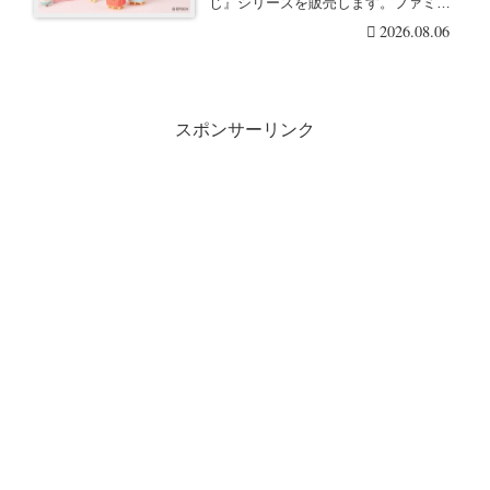
じ』シリーズを販売します。ファミマ
でも！
限定で、このくじだけ・・・続きを読
2026.08.06
む
スポンサーリンク