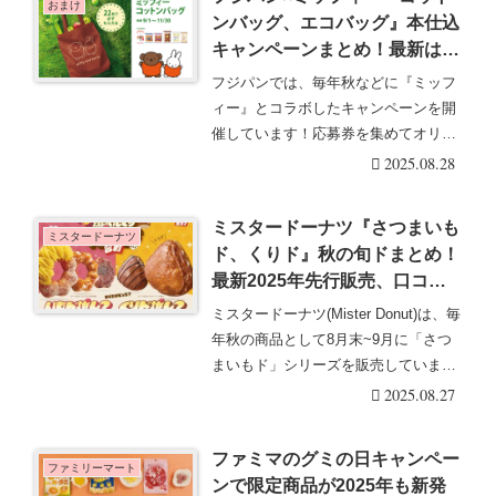
おまけ
ンバッグ、エコバッグ』本仕込
キャンペーンまとめ！最新は
2025年秋冬！開催期間、応募
フジパンでは、毎年秋などに『ミッフ
方法、種類、口コミ！
ィー』とコラボしたキャンペーンを開
催しています！応募券を集めてオリジ
ナルのノベルティが・・・続きを読む
2025.08.28
ミスタードーナツ『さつまいも
ミスタードーナツ
ド、くりド』秋の旬ドまとめ！
最新2025年先行販売、口コミ
も！販売期間はいつまで？秋の
ミスタードーナツ(Mister Donut)は、毎
いもくり推しド合戦！
年秋の商品として8月末~9月に「さつ
まいもド」シリーズを販売していま
す・・・続きを読む
2025.08.27
ファミマのグミの日キャンペー
ファミリーマート
ンで限定商品が2025年も新発