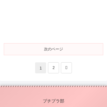
次のページ
次
2
1
へ
プチプラ部