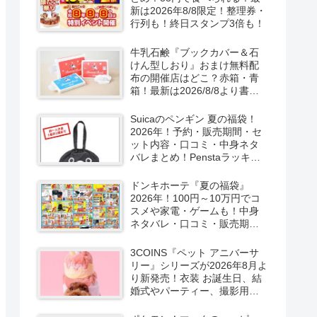
新は2026年8/8限定！整理券・
行列も！終日スタンプ3倍も！
牛乳石鹸『ブックカバー＆石
けん型しおり』おまけ無料配
布の開催店はどこ？赤箱・青
箱！最新は2026/8/8より書店
で実施！
Suicaのペンギン 夏の福袋！
2026年！予約・販売期間・セ
ット内容・口コミ・中身ネタ
バレまとめ！Penstaラッキー
バッグ2026Summerが
2026/8/8より新発売！
ドンキホーテ『夏の福袋』
2026年！100円～10万円でコ
スメや家電・ゲームも！中身
ネタバレ・口コミ・販売期
間・チラシ！取扱店はどこ？
3COINS『ペット アニバーサ
リー』シリーズが2026年8月よ
り新発売！衣装 お誕生日、結
婚式やパーティー、撮影用グ
ッズも！