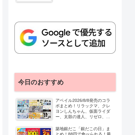
今日のおすすめ
アベイル2026/8/8発売のコラ
ボまとめ！リラックマ、クレ
ヨンしんちゃん、仮面ライダ
ー、太鼓の達人、リゼロ、テ
ニプリ、スターウォーズも♡
口コミ、入荷数、行列、売り
築地銀だこ「銀だこの日」ま
切れ、整理券は？
とめ！88円で食べられる！最