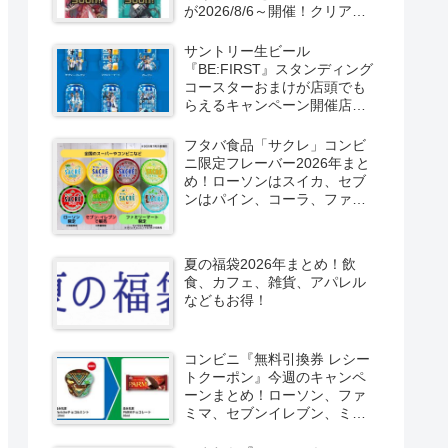
が2026/8/6～開催！クリアカ
ード付き明治チョコも新発
売！
サントリー生ビール
『BE:FIRST』スタンディング
コースターおまけが店頭でも
らえるキャンペーン開催店は
どこ？2026/8/4～コンビニ限
定で6種類！見分け方！セブ
フタバ食品「サクレ」コンビ
ン、ファミマ、ローソン、デ
ニ限定フレーバー2026年まと
イリーヤマザキ、ミニストッ
め！ローソンはスイカ、セブ
プなどで！クーラーバッグ
ンはパイン、コーラ、ファミ
も！
マはソルティライチ！種類・
口コミ！
夏の福袋2026年まとめ！飲
食、カフェ、雑貨、アパレル
などもお得！
コンビニ『無料引換券 レシー
トクーポン』今週のキャンペ
ーンまとめ！ローソン、ファ
ミマ、セブンイレブン、ミニ
ストップも！