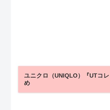
ユニクロ（UNIQLO）『UT
め