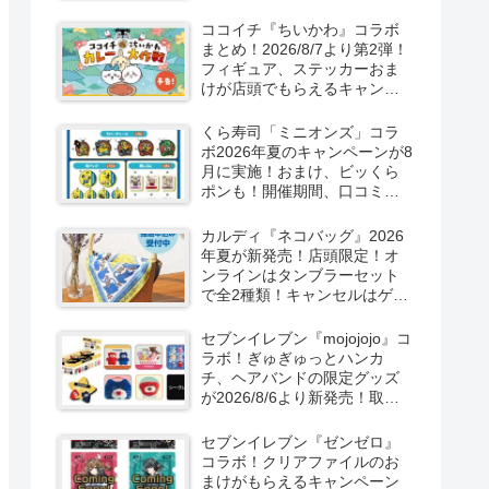
取扱店舗はどこ？東方
LostWordのプラモ風アクキ
ココイチ『ちいかわ』コラボ
ー、カラビナ、クリアファイ
まとめ！2026/8/7より第2弾！
ルが2026/8/7より新発売！
フィギュア、ステッカーおま
けが店頭でもらえるキャンペ
ーン！抽選でグッズも当た
る！
くら寿司「ミニオンズ」コラ
ボ2026年夏のキャンペーンが8
月に実施！おまけ、ビッくら
ポンも！開催期間、口コミ、
売り切れまとめ！
カルディ『ネコバッグ』2026
年夏が新発売！店頭限定！オ
ンラインはタンブラーセット
で全2種類！キャンセルはゲリ
ラ販売も実施！
セブンイレブン『mojojojo』コ
ラボ！ぎゅぎゅっとハンカ
チ、ヘアバンドの限定グッズ
が2026/8/6より新発売！取扱
店はどこ？シークレットも！
セブンイレブン『ゼンゼロ』
コラボ！クリアファイルのお
まけがもらえるキャンペーン