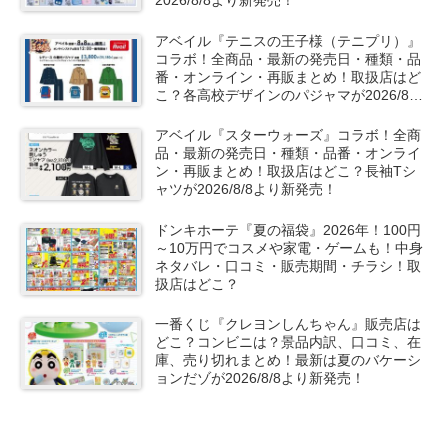
2026/8/8より新発売！
アベイル『テニスの王子様（テニプリ）』
コラボ！全商品・最新の発売日・種類・品
番・オンライン・再販まとめ！取扱店はど
こ？各高校デザインのパジャマが2026/8/8
より新発売！
アベイル『スターウォーズ』コラボ！全商
品・最新の発売日・種類・品番・オンライ
ン・再販まとめ！取扱店はどこ？長袖Tシ
ャツが2026/8/8より新発売！
ドンキホーテ『夏の福袋』2026年！100円
～10万円でコスメや家電・ゲームも！中身
ネタバレ・口コミ・販売期間・チラシ！取
扱店はどこ？
一番くじ『クレヨンしんちゃん』販売店は
どこ？コンビニは？景品内訳、口コミ、在
庫、売り切れまとめ！最新は夏のバケーシ
ョンだゾが2026/8/8より新発売！