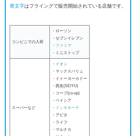
青文字
はフライングで販売開始されている店舗です。
・ローソン
・セブンイレブン
コンビニでの入荷
・
ファミマ
・ミニストップ
・
イオン
・マックスバリュ
・イトーヨーカドー
・西友(SEIYU)
・コープ(co-op)
・ベイシア
スーパーなど
・
ドンキホーテ
・アピタ
・ライフ
・マルナカ