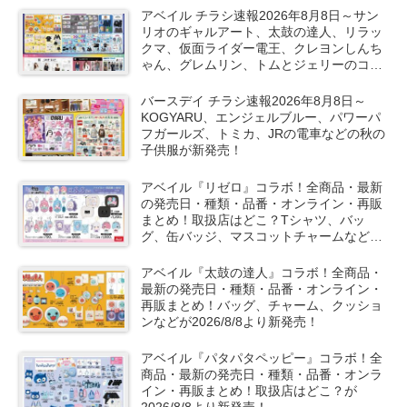
アベイル チラシ速報2026年8月8日～サン
リオのギャルアート、太鼓の達人、リラッ
クマ、仮面ライダー電王、クレヨンしんち
ゃん、グレムリン、トムとジェリーのコラ
ボや秋服が新発売！
バースデイ チラシ速報2026年8月8日～
KOGYARU、エンジェルブルー、パワーパ
フガールズ、トミカ、JRの電車などの秋の
子供服が新発売！
アベイル『リゼロ』コラボ！全商品・最新
の発売日・種類・品番・オンライン・再販
まとめ！取扱店はどこ？Tシャツ、バッ
グ、缶バッジ、マスコットチャームなどが
2026/8/8より新発売！
アベイル『太鼓の達人』コラボ！全商品・
最新の発売日・種類・品番・オンライン・
再販まとめ！バッグ、チャーム、クッショ
ンなどが2026/8/8より新発売！
アベイル『パタパタペッピー』コラボ！全
商品・最新の発売日・種類・品番・オンラ
イン・再販まとめ！取扱店はどこ？が