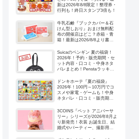
新は2026年8/8限定！整理券・
行列も！終日スタンプ3倍も！
牛乳石鹸『ブックカバー＆石
けん型しおり』おまけ無料配
布の開催店はどこ？赤箱・青
箱！最新は2026/8/8より書店
で実施！
Suicaのペンギン 夏の福袋！
2026年！予約・販売期間・セ
ット内容・口コミ・中身ネタ
バレまとめ！Penstaラッキー
バッグ2026Summerが
2026/8/8より新発売！
ドンキホーテ『夏の福袋』
2026年！100円～10万円でコ
スメや家電・ゲームも！中身
ネタバレ・口コミ・販売期
間・チラシ！取扱店はどこ？
3COINS『ペット アニバーサ
リー』シリーズが2026年8月よ
り新発売！衣装 お誕生日、結
婚式やパーティー、撮影用グ
ッズも！