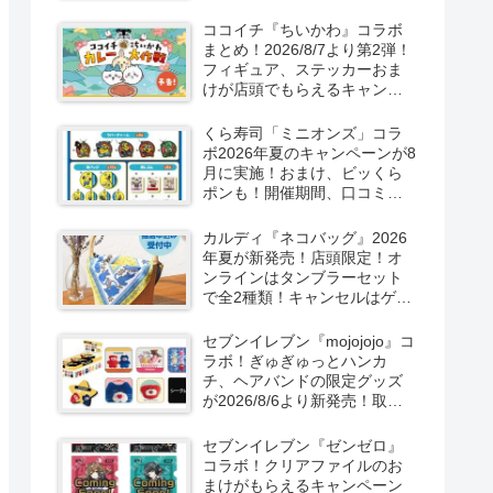
取扱店舗はどこ？東方
LostWordのプラモ風アクキ
ココイチ『ちいかわ』コラボ
ー、カラビナ、クリアファイ
まとめ！2026/8/7より第2弾！
ルが2026/8/7より新発売！
フィギュア、ステッカーおま
けが店頭でもらえるキャンペ
ーン！抽選でグッズも当た
る！
くら寿司「ミニオンズ」コラ
ボ2026年夏のキャンペーンが8
月に実施！おまけ、ビッくら
ポンも！開催期間、口コミ、
売り切れまとめ！
カルディ『ネコバッグ』2026
年夏が新発売！店頭限定！オ
ンラインはタンブラーセット
で全2種類！キャンセルはゲリ
ラ販売も実施！
セブンイレブン『mojojojo』コ
ラボ！ぎゅぎゅっとハンカ
チ、ヘアバンドの限定グッズ
が2026/8/6より新発売！取扱
店はどこ？シークレットも！
セブンイレブン『ゼンゼロ』
コラボ！クリアファイルのお
まけがもらえるキャンペーン