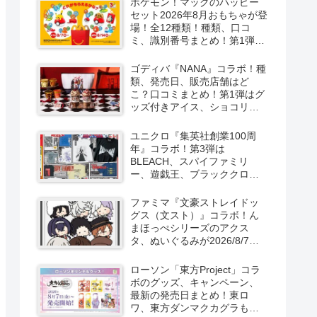
ポケモン！マックのハッピー
セット2026年8月おもちゃが登
場！全12種類！種類、口コ
ミ、識別番号まとめ！第1弾は
8月7日より！
ゴディバ『NANA』コラボ！種
類、発売日、販売店舗はど
こ？口コミまとめ！第1弾はグ
ッズ付きアイス、ショコリキ
サー、タンブラーが2026/8/7
より新発売！第2弾は限定チョ
ユニクロ『集英社創業100周
コレートなどが2026年10月？
年』コラボ！第3弾は
再販売は？
BLEACH、スパイファミリ
ー、遊戯王、ブラッククロー
バー、マッシュルの5作品13柄
の半袖Tシャツが2026/8/7より
ファミマ『文豪ストレイドッ
新発売！
グス（文スト）』コラボ！ん
まほっぺシリーズのアクス
タ、ぬいぐるみが2026/8/7～
新発売！取扱店はどこ？
ローソン「東方Project」コラ
ボのグッズ、キャンペーン、
最新の発売日まとめ！東ロ
ワ、東方ダンマクカグラも！