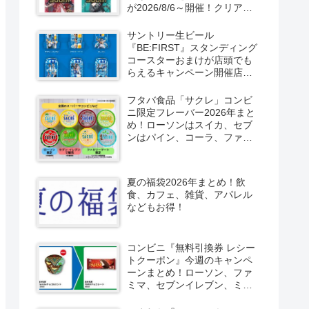
が2026/8/6～開催！クリアカ
ード付き明治チョコも新発
売！
サントリー生ビール
『BE:FIRST』スタンディング
コースターおまけが店頭でも
らえるキャンペーン開催店は
どこ？2026/8/4～コンビニ限
定で6種類！見分け方！セブ
フタバ食品「サクレ」コンビ
ン、ファミマ、ローソン、デ
ニ限定フレーバー2026年まと
イリーヤマザキ、ミニストッ
め！ローソンはスイカ、セブ
プなどで！クーラーバッグ
ンはパイン、コーラ、ファミ
も！
マはソルティライチ！種類・
口コミ！
夏の福袋2026年まとめ！飲
食、カフェ、雑貨、アパレル
などもお得！
コンビニ『無料引換券 レシー
トクーポン』今週のキャンペ
ーンまとめ！ローソン、ファ
ミマ、セブンイレブン、ミニ
ストップも！