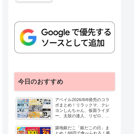
今日のおすすめ
アベイル2026/8/8発売のコラ
ボまとめ！リラックマ、クレ
ヨンしんちゃん、仮面ライダ
ー、太鼓の達人、リゼロ、テ
ニプリ、スターウォーズも♡
口コミ、入荷数、行列、売り
築地銀だこ「銀だこの日」ま
切れ、整理券は？
とめ！88円で食べられる！最