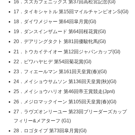
16．スズカフェニックス 第37回高松宮記念(GI)
17．タイキシャトル 第15回マイルチャンピオンS(GI)
18．ダイワメジャー 第64回皐月賞(GI)
19．ダンスインザムード 第64回桜花賞(GI)
20．デアリングタクト 第81回優駿牝馬(GI)
21．トウカイテイオー 第12回ジャパンカップ(GI)
22．ビワハヤヒデ 第54回菊花賞(GI)
23．フィエールマン 第161回天皇賞(春)(GI)
24．メイショウサムソン 第136回天皇賞(秋)(GI)
25．メイショウハリオ 第46回帝王賞競走(JpnI)
26．メジロマックイーン 第105回天皇賞(春)(GI)
27．ラヴズオンリーユー 第23回ブリーダーズカップ
フィリー&メアターフ (G1)
28．ロゴタイプ 第73回皐月賞(GI)