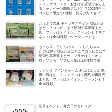
ディングコースターおまけが店頭でもらえ
るキャンペーン開催店はどこ？2026/8/4～
コンビニ限定で6種類！見分け方！セブ
ン、ファミマ、ローソン、デイリーヤマザ
キ、ミニストップなどで！クーラーバッグ
どうぶつの森 キャラマグネッツ 取扱い店
も！
はどこ？コンビニは？配列や再販売まと
め！フラゲは？イオン、ローソンも！マグ
ネットは全24種類でシークレットも！
もっちりころりん♪クレヨンしんちゃん
2（第2弾）取扱い店はどこ？コンビニは？
配列や再販売まとめ！フラゲは？イオン、
ローソンも！ソフビ人形は全8種類で選ん
で購入可能！
サンリオ ツインチャーム おばけごっこ 取
扱い店はどこ？コンビニは？配列や再販売
まとめ！フラゲは？イオン、ローソンも！
全10種類！
注目イベント、発売日のカレンダー