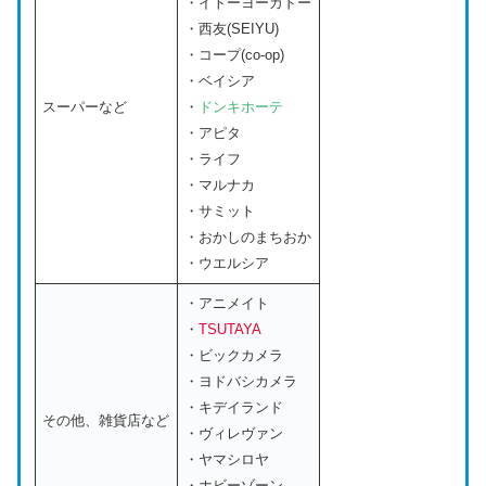
・イトーヨーカドー
・西友(SEIYU)
・コープ(co-op)
・ベイシア
スーパーなど
・
ドンキホーテ
・アピタ
・ライフ
・マルナカ
・サミット
・おかしのまちおか
・ウエルシア
・アニメイト
・
TSUTAYA
・ビックカメラ
・ヨドバシカメラ
・キデイランド
その他、雑貨店など
・ヴィレヴァン
・ヤマシロヤ
・ホビーゾーン