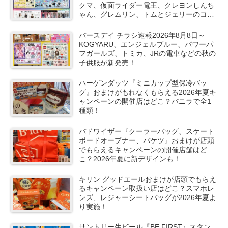
クマ、仮面ライダー電王、クレヨンしんち
ゃん、グレムリン、トムとジェリーのコラ
ボや秋服が新発売！
バースデイ チラシ速報2026年8月8日～
KOGYARU、エンジェルブルー、パワーパ
フガールズ、トミカ、JRの電車などの秋の
子供服が新発売！
ハーゲンダッツ『ミニカップ型保冷バッ
グ』おまけがもれなくもらえる2026年夏キ
ャンペーンの開催店はどこ？バニラで全1
種類！
バドワイザー『クーラーバッグ、スケート
ボードオープナー、バケツ』おまけが店頭
でもらえるキャンペーンの開催店舗はど
こ？2026年夏に新デザインも！
キリン グッドエールおまけが店頭でもらえ
るキャンペーン取扱い店はどこ？スマホレ
ンズ、レジャーシートバッグが2026年夏よ
り実施！
サントリー生ビール『BE:FIRST』スタン