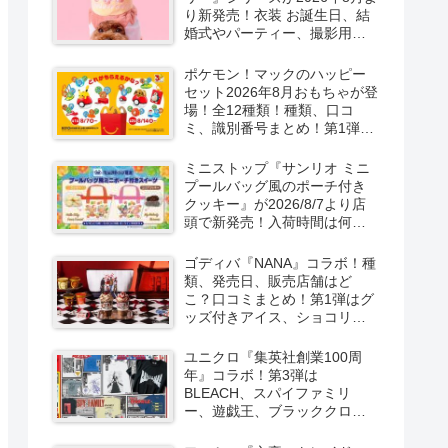
り新発売！衣装 お誕生日、結
婚式やパーティー、撮影用グ
ッズも！
ポケモン！マックのハッピー
セット2026年8月おもちゃが登
場！全12種類！種類、口コ
ミ、識別番号まとめ！第1弾は
8月7日より！
ミニストップ『サンリオ ミニ
プールバッグ風のポーチ付き
クッキー』が2026/8/7より店
頭で新発売！入荷時間は何
時？オンライン先行販売も実
施！キティ&ダニエル、マイメ
ゴディバ『NANA』コラボ！種
ロ＆クロミの2種類！
類、発売日、販売店舗はど
こ？口コミまとめ！第1弾はグ
ッズ付きアイス、ショコリキ
サー、タンブラーが2026/8/7
より新発売！第2弾は限定チョ
ユニクロ『集英社創業100周
コレートなどが2026年10月？
年』コラボ！第3弾は
再販売は？
BLEACH、スパイファミリ
ー、遊戯王、ブラッククロー
バー、マッシュルの5作品13柄
の半袖Tシャツが2026/8/7より