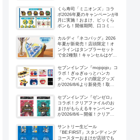
ーン！抽選でグッズも当た
る！
くら寿司「ミニオンズ」コラ
ボ2026年夏のキャンペーンが8
月に実施！おまけ、ビッくら
ポンも！開催期間、口コミ、
売り切れまとめ！
カルディ『ネコバッグ』2026
年夏が新発売！店頭限定！オ
ンラインはタンブラーセット
で全2種類！キャンセルはゲリ
ラ販売も実施！
セブンイレブン『mojojojo』コ
ラボ！ぎゅぎゅっとハンカ
チ、ヘアバンドの限定グッズ
が2026/8/6より新発売！取扱
店はどこ？シークレットも！
セブンイレブン『ゼンゼロ』
コラボ！クリアファイルのお
まけがもらえるキャンペーン
が2026/8/6～開催！クリアカ
ード付き明治チョコも新発
売！
サントリー生ビール
『BE:FIRST』スタンディング
コースターおまけが店頭でも