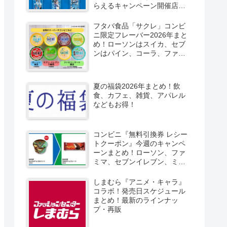
らえるキャンペーン開催店は
どこ？2026/8/4～コンビニ限
定で6種類！見分け方！セブ
フタバ食品「サクレ」コンビ
ン、ファミマ、ローソン、デ
ニ限定フレーバー2026年まと
イリーヤマザキ、ミニストッ
め！ローソンはスイカ、セブ
プなどで！クーラーバッグ
ンはパイン、コーラ、ファミ
も！
マはソルティライチ！種類・
口コミ！
夏の福袋2026年まとめ！飲
食、カフェ、雑貨、アパレル
などもお得！
コンビニ『無料引換券 レシー
トクーポン』今週のキャンペ
ーンまとめ！ローソン、ファ
ミマ、セブンイレブン、ミニ
ストップも！
しまむら『アニメ・キャラ』
コラボ！発売日スケジュール
まとめ！最新のラインナッ
プ・再販