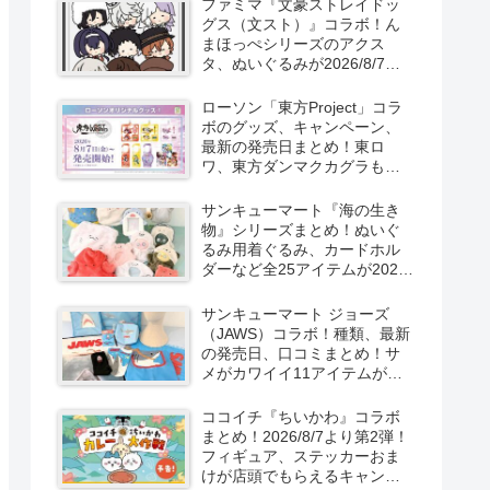
ファミマ『文豪ストレイドッ
新発売！
グス（文スト）』コラボ！ん
まほっぺシリーズのアクス
タ、ぬいぐるみが2026/8/7～
新発売！取扱店はどこ？
ローソン「東方Project」コラ
ボのグッズ、キャンペーン、
最新の発売日まとめ！東ロ
ワ、東方ダンマクカグラも！
取扱店舗はどこ？東方
LostWordのプラモ風アクキ
サンキューマート『海の生き
ー、カラビナ、クリアファイ
物』シリーズまとめ！ぬいぐ
ルが2026/8/7より新発売！
るみ用着ぐるみ、カードホル
ダーなど全25アイテムが2026
年8月より新発売！サイズ、口
コミ！
サンキューマート ジョーズ
（JAWS）コラボ！種類、最新
の発売日、口コミまとめ！サ
メがカワイイ11アイテムが
2026年夏より新発売！
ココイチ『ちいかわ』コラボ
まとめ！2026/8/7より第2弾！
フィギュア、ステッカーおま
けが店頭でもらえるキャンペ