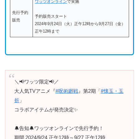
ワッツオンライン
で実施
先行予約
予約販売スタート
販売
2024年9月24日（火）正午12時から9月27日（金）
正午12時まで
＼📢ワッツ限定📢／
大人気TVアニメ『
#呪術廻戦
』第2期「
#懐玉・玉
折
」
コラボアイテムが発売決定✨
🔔告知🔔ワッツオンラインで先行予約！
期間 2024/9/24 正午12時～9/27 正午12時