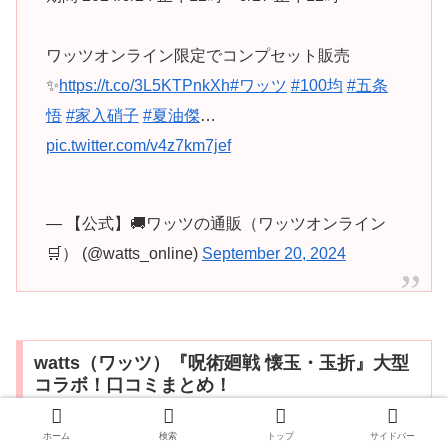
ワッツオンライン限定でコンプセット販売
✨
https://t.co/3L5KTPnkXh
#ワッツ
#100均
#五条
悟
#家入硝子
#夏油傑
…
pic.twitter.com/v4z7km7jef
— 【公式】🚚ワッツの通販（ワッツオンライン
🛒） (@watts_online)
September 20, 2024
watts（ワッツ）『呪術廻戦 懐玉・玉折』大型
コラボ！口コミまとめ！
ホーム
検索
トップ
サイドバー