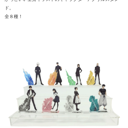
ド。
全８種！