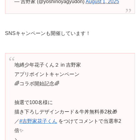
— 吉野家 (@yoshinoyagyudon)
August 1, 2025
SNSキャンペーンも開催しています！
地縛少年花子くん２ in 吉野家
アプリポイントキャンペーン
🌈コラボ開始記念🌈
抽選で100名様に
描き下ろしデザインカード＆牛丼無料券2枚🎁
／
#吉野家花子くん
をつけてコメントで当選率2
倍✨
＼