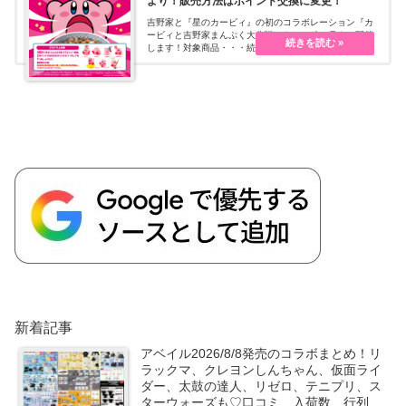
より！販売方法はポイント交換に変更！
吉野家と『星のカービィ』の初のコラボレーション『カ
ービィと吉野家まんぷく大作戦』を2024年8月より開催
します！対象商品・・・続きを読む
新着記事
アベイル2026/8/8発売のコラボまとめ！リ
ラックマ、クレヨンしんちゃん、仮面ライ
ダー、太鼓の達人、リゼロ、テニプリ、ス
ターウォーズも♡口コミ、入荷数、行列、