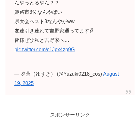
んやっとるやん？？
姫路市3位なんやばい
県大会ベスト8なんやがww
友達引き連れて吉野家通ってます✌
皆様ぜひ私と吉野家へ…
pic.twitter.com/c1Jpx4zp9G
— 夕蒼（ゆずき） (@Yuzuki0218_cos)
August
19, 2025
スポンサーリンク