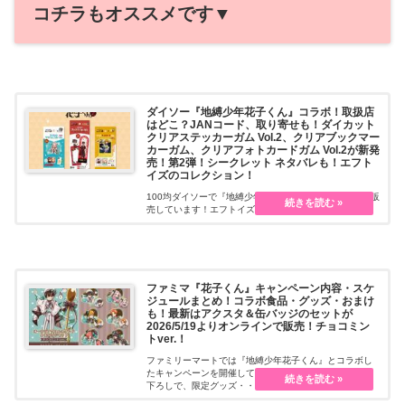
コチラもオススメです▼
ダイソー『地縛少年花子くん』コラボ！取扱店
はどこ？JANコード、取り寄せも！ダイカット
クリアステッカーガム Vol.2、クリアブックマー
カーガム、クリアフォトカードガム Vol.2が新発
売！第2弾！シークレット ネタバレも！エフト
イズのコレクション！
100均ダイソーで『地縛少年花子くん』コラボグッズが販
売しています！エフトイズの食玩など、ブラインドパッ
ケージのおまけ付・・・続きを読む
ファミマ『花子くん』キャンペーン内容・スケ
ジュールまとめ！コラボ食品・グッズ・おまけ
も！最新はアクスタ＆缶バッジのセットが
2026/5/19よりオンラインで販売！チョコミン
トver.！
ファミリーマートでは『地縛少年花子くん』とコラボし
たキャンペーンを開催しています。ファミマの限定描き
下ろしで、限定グッズ・・・続きを読む