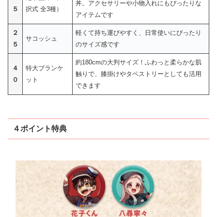
丼。アクセサリーや小物入れにもぴったりな
５
択式 全3種）
アイテムです
２
軽くて持ち運びやすく、日常使いにぴったり
サコッシュ
５
のサイズ感です
約180cmの大判サイズ！ふわっと柔らかな肌
４
特大ブランケ
触りで、膝掛けやタペストリーとしても活用
０
ット
できます
４ポイント特典