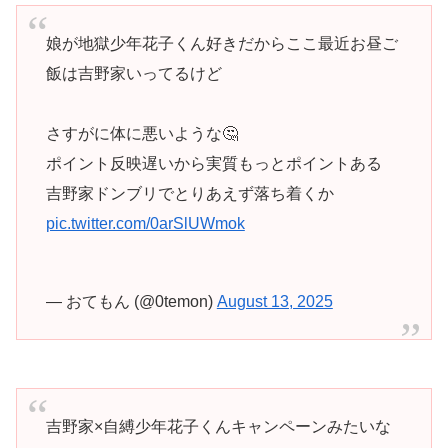
娘が地獄少年花子くん好きだからここ最近お昼ご
飯は吉野家いってるけど
さすがに体に悪いような🤔
ポイント反映遅いから実質もっとポイントある
吉野家ドンブリでとりあえず落ち着くか
pic.twitter.com/0arSlUWmok
— おてもん (@0temon)
August 13, 2025
吉野家×自縛少年花子くんキャンペーンみたいな