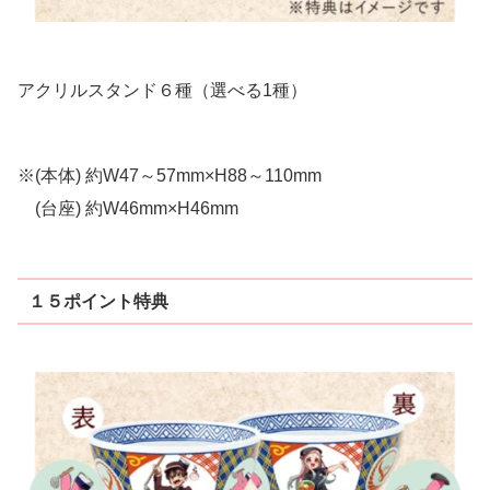
アクリルスタンド６種（選べる1種）
※(本体) 約W47～57mm×H88～110mm
(台座) 約W46mm×H46mm
１５ポイント特典