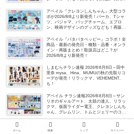
売り切れ、整理券は？
アベイル『クレヨンしんちゃん』大型コラ
ボが2026/8/8より新発売！パーカ、Tシャ
ツ、パジャマ、バッグチャーム、エプロ
ン、映画デザインのグッズなども！再販売
は？口コミ、売り切れ、入荷数、販売状
況！
アベイル『パタパタペッピー』コラボ！全
商品・最新の発売日・種類・品番・オンラ
イン・再販まとめ！取扱店はどこ？が
2026/8/8より新発売！
しまむらチラシ速報 2026年8月8日～田中
里奈 mysa、Hina、MUMUの秋の先取りコ
ーデが発売！リラックマ、VEHEMENT..
も！
アベイル チラシ速報2026年8月8日～サン
リオのギャルアート、太鼓の達人、リラッ
クマ、仮面ライダー電王、クレヨンしんち
ゃん、グレムリン、トムとジェリーのコラ
ボや秋服が新発売！
バースデイ『MARVEL（マーベル）』コラ
ボ！全商品・最新の発売日・種類・品番・
ホーム
検索
トップ
サイドバー