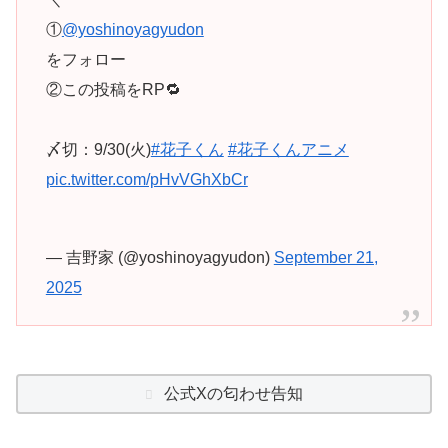
①
@yoshinoyagyudon
をフォロー
②この投稿をRP🔁
〆切：9/30(火)
#花子くん
#花子くんアニメ
pic.twitter.com/pHvVGhXbCr
— 吉野家 (@yoshinoyagyudon)
September 21,
2025
公式Xの匂わせ告知