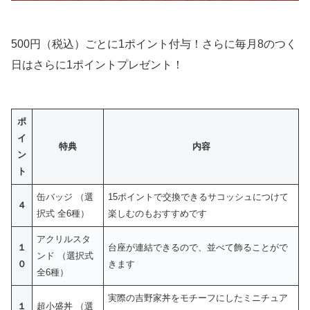
500円（税込）ごとに1ポイント付与！さらに毎月8のつく
日はさらに1ポイントプレゼント！
ポ
イ
特典
内容
ン
ト
缶バッジ （選
15ポイントで交換できるサコッシュにつけて
４
択式 全6種）
楽しむのもおすすめです
アクリルスタ
１
台座が連結できるので、並べて飾ることがで
ンド （選択式
０
きます
全6種）
実際の吉野家丼をモチーフにしたミニチュア
１
超小盛丼 （選