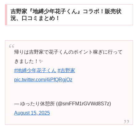
吉野家『地縛少年花子くん』コラボ！販売状
況、口コミまとめ！
帰りは吉野家で花子くんのポイント稼ぎに行って
きました！✨
#地縛少年花子くん
#吉野家
pic.twitter.com/4iPfQRgjOz
— ゆったり休憩所 (@smFFM1rGVWd8S7z)
August 15, 2025