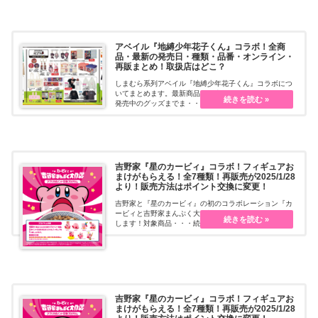
アベイル『地縛少年花子くん』コラボ！全商
品・最新の発売日・種類・品番・オンライン・
再販まとめ！取扱店はどこ？
しまむら系列アベイル『地縛少年花子くん』コラボにつ
いてまとめます。最新商品の発売日スケジュールから、
発売中のグッズまでま・・・続きを読む
吉野家『星のカービィ』コラボ！フィギュアお
まけがもらえる！全7種類！再販売が2025/1/28
より！販売方法はポイント交換に変更！
吉野家と『星のカービィ』の初のコラボレーション『カ
ービィと吉野家まんぷく大作戦』を2024年8月より開催
します！対象商品・・・続きを読む
吉野家『星のカービィ』コラボ！フィギュアお
まけがもらえる！全7種類！再販売が2025/1/28